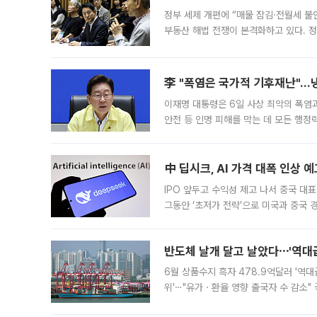
정부 세제 개편에 “매물 잠김·전월세 불
부동산 해법 전쟁이 본격화하고 있다. 
드를 꺼내자 서울시는 전·월세 부담만 
李 "폭염은 국가적 기후재난"…냉
이재명 대통령은 6일 사상 최악의 폭염
안전 등 인명 피해를 막는 데 모든 행
인프라 확충 계획을 내년도 예산안에 반
中 딥시크, AI 가격 대폭 인상 
IPO 앞두고 수익성 제고 나서 중국 대표
그동안 ‘초저가 전략’으로 미국과 중국
가된다. 블룸버그통신에 따르면 딥시크는
반도체 날개 달고 날았다⋯'역대급
6월 상품수지 흑자 478.9억달러 '역대
위'⋯"유가ㆍ환율 영향 출국자 수 감소" 
급 수출 호조가 매달 이어지면서 6월 