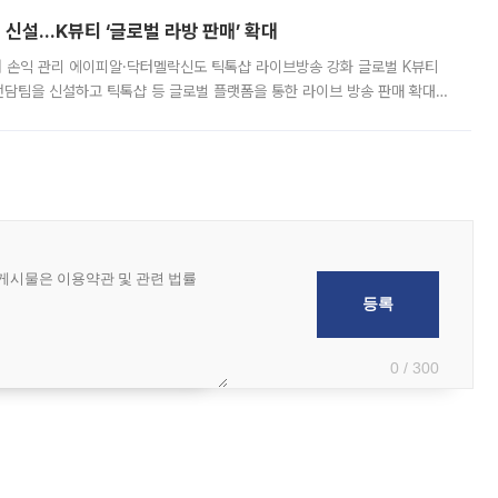
신설…K뷰티 ‘글로벌 라방 판매’ 확대
터 손익 관리 에이피알·닥터멜락신도 틱톡샵 라이브방송 강화 글로벌 K뷰티
담팀을 신설하고 틱톡샵 등 글로벌 플랫폼을 통한 라이브 방송 판매 확대에
급하는 데서 한발 더 나아가 방송 기획과 상품 구성, 출연자 섭외, 손익
0 / 300