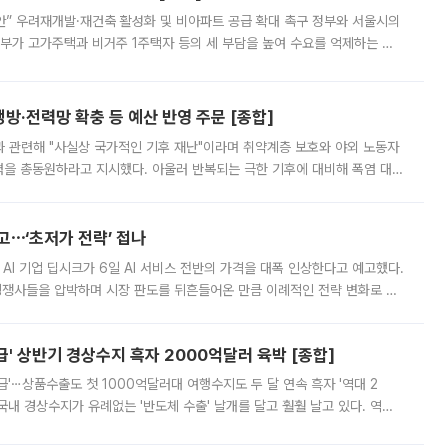
안” 우려재개발·재건축 활성화 및 비아파트 공급 확대 촉구 정부와 서울시의
정부가 고가주택과 비거주 1주택자 등의 세 부담을 높여 수요를 억제하는 카
키울 것이라며 세금이 아닌 공급이 근본적인 처방이라고 전면 반박했다.
방·전력망 확충 등 예산 반영 주문 [종합]
과 관련해 "사실상 국가적인 기후 재난"이라며 취약계층 보호와 야외 노동자
정력을 총동원하라고 지시했다. 아울러 반복되는 극한 기후에 대비해 폭염 대응
영하는 방안도 검토하라고 주문했다. 이 대통령은 이날 폭염·가뭄 대
예고⋯‘초저가 전략’ 접나
 AI 기업 딥시크가 6일 AI 서비스 전반의 가격을 대폭 인상한다고 예고했다.
 경쟁사들을 압박하며 시장 판도를 뒤흔들어온 만큼 이례적인 전략 변화로 평
 이날 공지를 통해 구체적인 인상 폭은 공개하지 않았지만 상당한 수
' 상반기 경상수지 흑자 2000억달러 육박 [종합]
급'⋯상품수출도 첫 1000억달러대 여행수지도 두 달 연속 흑자 '역대 2
국내 경상수지가 유례없는 '반도체 수출' 날개를 달고 훨훨 날고 있다. 역대
경상수지 뿐 아니라 상반기 경상수지 흑자도 2000억달러에 근접하며 사상 최