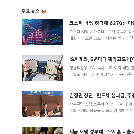
주요 뉴스
코스피, 4% 하락에 6270선 마
코스피 시장 시가총액 1, 2위 종목인 
래소에 따르면 코스피 지수는 전 거래일 대
1.81% 내린 6478.75에 출발한 코
다. 이날 오전
ISA 계좌, 5년마다 깨라고요? 
생산적금융 ISA, 국내 투자 이자·배당
이월도 폐지…기존 계좌까지 적용청년형 
는 5년마다 계좌를 해지하라는 건가요?”
편을
김정관 장관 “반도체 성과급, 
관훈클럽 초청 토론회 “이익 나눌 때 아
도체 업계의 성과급 지급과 관련해 일정
최근 상법·자본시장법 개정으로 기업 지
세금 꺼낸 정부에…오세훈 서울시장