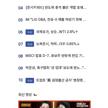
[증시키워드] 반도체 충격 뚫은 개별 호재...포스코퓨처엠·에코프로·한화솔루션 '눈길'
04
iM "LIG D&A, 천궁-II 매출 하반기 회복 전망…방산 톱픽 유지"
05
국제유가, 상승...WTI 2.8%↑
06
속보
뉴욕증시, 하락...다우 0.85%↓
07
속보
MSCI 발표 D-7…후보주 반등에 편입 기대 재점화
08
박문성, 축구협회 '성 접대' 보도에 분노…"다 말아먹으려고 작정했나"
09
10
트럼프 ‘美 원정출산 금지’ 행정명령 서명
속보
최신 영상