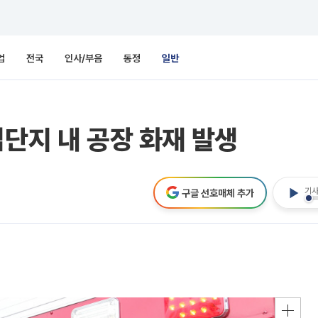
업
전국
인사/부음
동정
일반
업단지 내 공장 화재 발생
기사
구글 선호매체 추가