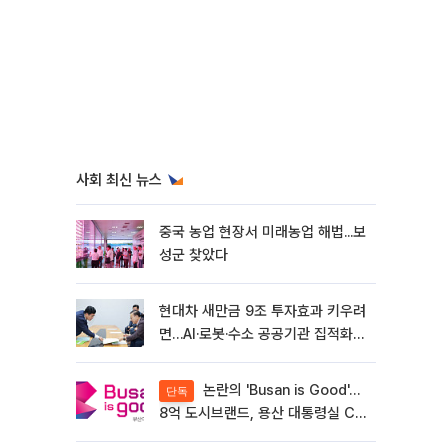
사회 최신 뉴스
중국 농업 현장서 미래농업 해법...보
성군 찾았다
현대차 새만금 9조 투자효과 키우려
면…AI·로봇·수소 공공기관 집적화
시급
논란의 'Busan is Good'…
단독
8억 도시브랜드, 용산 대통령실 CI
업체가 수행