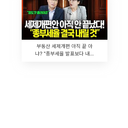
부동산 세제개편 아직 끝 아
냐? "종부세율 발표보다 내릴
것" 장기거주·양도세 전망 I 집
땅지성 I 김인만, 진미윤