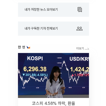
내가 저장한 뉴스 모아보기
내가 구독한 기자 전체보기
한 컷
코스피 4.58% 하락, 환율