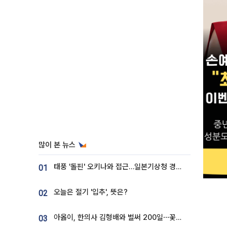
많이 본 뉴스
태풍 '돌핀' 오키나와 접근…일본기상청 경로 업데이트
01
오늘은 절기 '입추', 뜻은?
02
아옳이, 한의사 김형배와 벌써 200일⋯꽃다발 들고 "프러포즈 아냐"
03