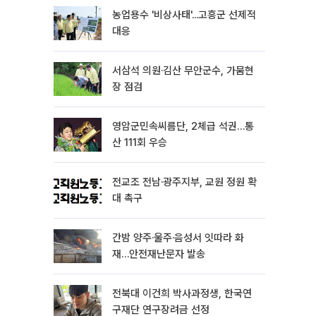
농업용수 '비상사태'...고흥군 선제적
대응
서삼석 의원·김산 무안군수, 가뭄현
장 점검
영암군민속씨름단, 2체급 석권…통
산 111회 우승
전교조 전남·광주지부, 교원 정원 확
대 촉구
간밤 양주·울주·음성서 잇따라 화
재…안전재난문자 발송
전북대 이건희 박사과정생, 한국연
구재단 연구장려금 선정