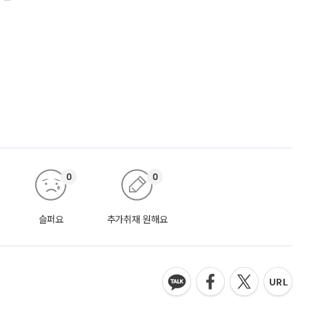
0
0
슬퍼요
추가취재 원해요