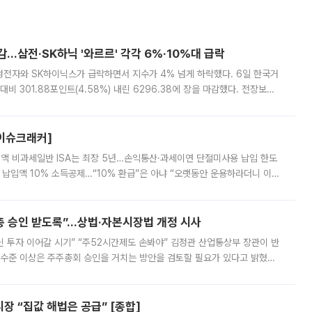
감…삼전·SK하닉 '와르르' 각각 6%·10%대 급락
삼성전자와 SK하이닉스가 급락하면서 지수가 4% 넘게 하락했다. 6일 한국거
비 301.88포인트(4.58%) 내린 6296.38에 장을 마감했다. 전장보다
스피는 장중 한때 6550.94까지 오르기도 했으나 6238.32까지 밀리기도 했
[이슈크래커]
 전액 비과세일반 ISA는 최장 5년…손익통산·과세이연 단절미사용 납입 한도
납입액 10% 소득공제…“10% 환급”은 아냐 “오랫동안 운용하라더니 이제
 ‘만능 절세 통장’으로 불리는 개인종합자산관리계좌(ISA)가 두 갈래로 개
주총 승인 받도록”…상법·자본시장법 개정 시사
닌 투자 이어갈 시기” “주52시간제도 손봐야” 김정관 산업통상부 장관이 반
 수준 이상은 주주총회 승인을 거치는 방안을 검토할 필요가 있다고 밝혔다.
배구조와 주주권 강화 논의가 이어지는 가운데, 핵심 연구인력에 대한
 “집값 해법은 공급” [종합]