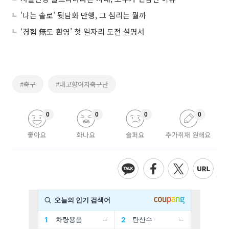
'나는 솔로' 뒷담화 만행, 그 심리는 뭘까
‘경험 無도 환영’ 첫 일자리 도전 설명서
#축구
#내고향여자축구단
0
0
0
0
좋아요
화나요
슬퍼요
추가취재 원해요