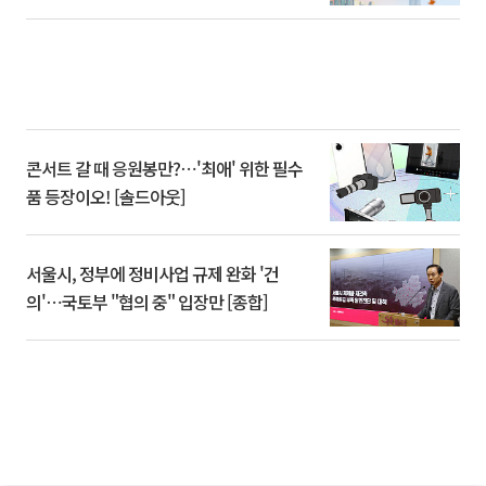
콘서트 갈 때 응원봉만?⋯'최애' 위한 필수
품 등장이오! [솔드아웃]
서울시, 정부에 정비사업 규제 완화 '건
의'⋯국토부 "협의 중" 입장만 [종합]