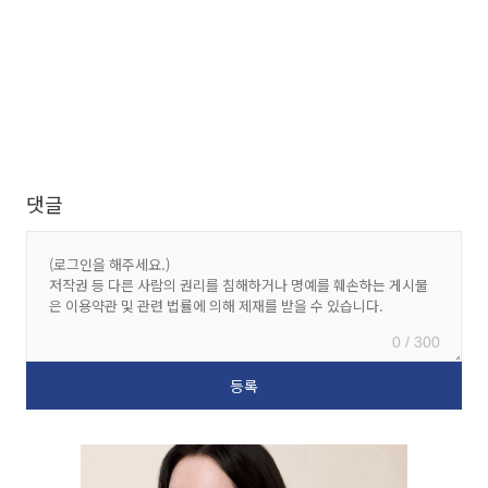
댓글
0 / 300