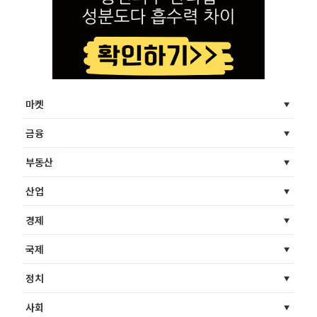
마켓
금융
부동산
산업
경제
국제
정치
사회