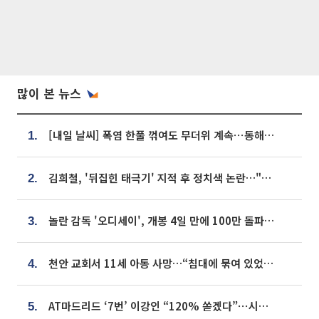
많이 본 뉴스
[내일 날씨] 폭염 한풀 꺾여도 무더위 계속⋯동해안 이틀 연속 비
1.
김희철, '뒤집힌 태극기' 지적 후 정치색 논란…"좌우 떠나 우리나라 국기"
2.
놀란 감독 '오디세이', 개봉 4일 만에 100만 돌파⋯'왕사남' 보다 빠르다
3.
천안 교회서 11세 아동 사망…“침대에 묶여 있었다” 진술 확보
4.
AT마드리드 ‘7번’ 이강인 “120% 쏟겠다”⋯시메오네 감독 “필요한 선수”
5.