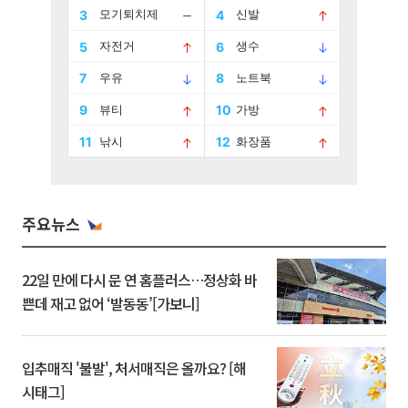
주요뉴스
22일 만에 다시 문 연 홈플러스…정상화 바
쁜데 재고 없어 ‘발동동’[가보니]
입추매직 '불발', 처서매직은 올까요? [해
시태그]