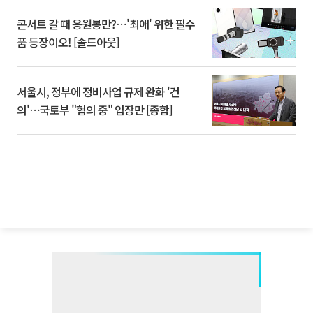
콘서트 갈 때 응원봉만?⋯'최애' 위한 필수
품 등장이오! [솔드아웃]
서울시, 정부에 정비사업 규제 완화 '건
의'⋯국토부 "협의 중" 입장만 [종합]