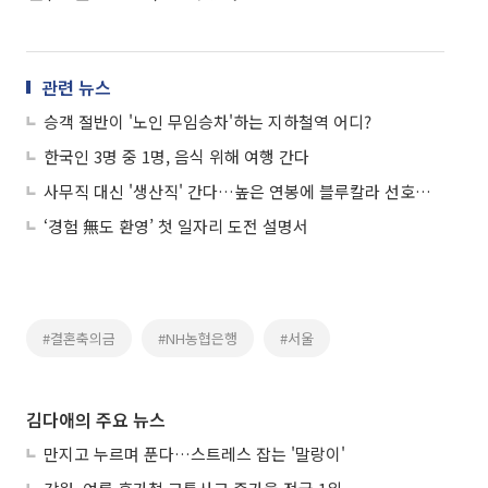
관련 뉴스
승객 절반이 '노인 무임승차'하는 지하철역 어디?
한국인 3명 중 1명, 음식 위해 여행 간다
사무직 대신 '생산직' 간다…높은 연봉에 블루칼라 선호도↑
‘경험 無도 환영’ 첫 일자리 도전 설명서
#결혼축의금
#NH농협은행
#서울
김다애의 주요 뉴스
만지고 누르며 푼다…스트레스 잡는 '말랑이'