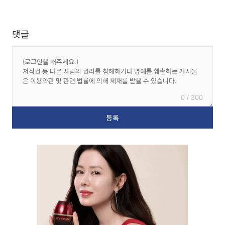
댓글
0 / 300