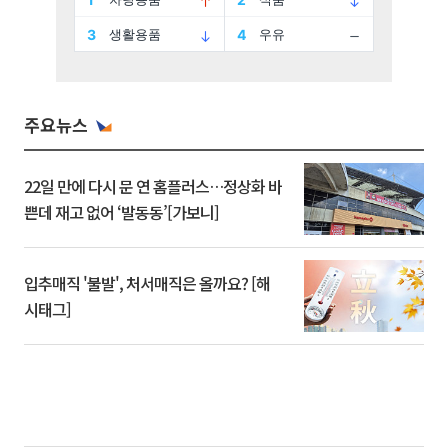
주요뉴스
22일 만에 다시 문 연 홈플러스…정상화 바
쁜데 재고 없어 ‘발동동’[가보니]
입추매직 '불발', 처서매직은 올까요? [해
시태그]