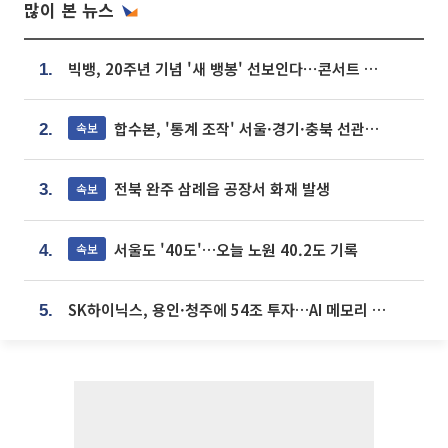
많이 본 뉴스
빅뱅, 20주년 기념 '새 뱅봉' 선보인다⋯콘서트 앞두고 팝업 개최
1.
합수본, '통계 조작' 서울·경기·충북 선관위 등 추가 압수수색
속보
2.
전북 완주 삼례읍 공장서 화재 발생
속보
3.
서울도 '40도'…오늘 노원 40.2도 기록
속보
4.
SK하이닉스, 용인·청주에 54조 투자…AI 메모리 생산기지 키운다
5.