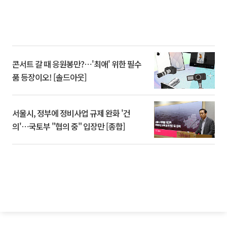
콘서트 갈 때 응원봉만?⋯'최애' 위한 필수
품 등장이오! [솔드아웃]
서울시, 정부에 정비사업 규제 완화 '건
의'⋯국토부 "협의 중" 입장만 [종합]