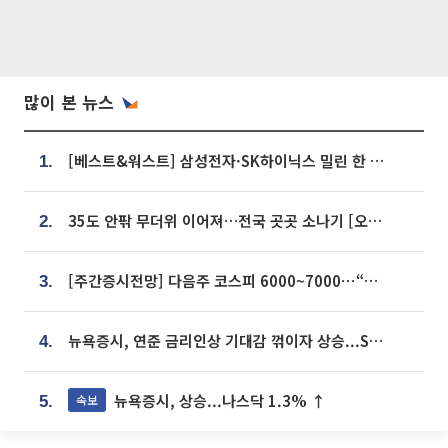
많이 본 뉴스
[베스트&워스트] 삼성전자·SK하이닉스 밀린 한 주…상상인증권은 85% 급등
1.
35도 안팎 무더위 이어져…전국 곳곳 소나기 [오늘 날씨]
2.
[주간증시전망] 다음주 코스피 6000~7000⋯“外人 수급은 정책이 변수”
3.
뉴욕증시, 연준 금리인상 기대감 꺾이자 상승...S&P500 사상 최고치 [종합]
4.
뉴욕증시, 상승...나스닥 1.3% ↑
속보
5.