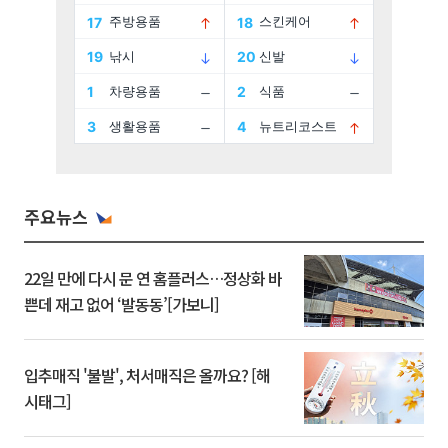
주요뉴스
22일 만에 다시 문 연 홈플러스…정상화 바
쁜데 재고 없어 ‘발동동’[가보니]
입추매직 '불발', 처서매직은 올까요? [해
시태그]