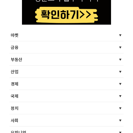
마켓
금융
부동산
산업
경제
국제
정치
사회
오피니언