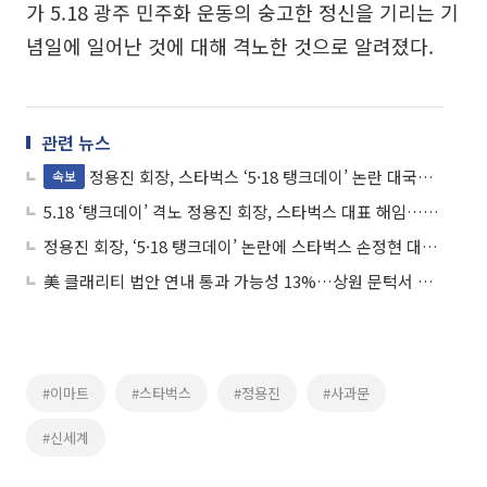
가 5.18 광주 민주화 운동의 숭고한 정신을 기리는 기
념일에 일어난 것에 대해 격노한 것으로 알려졌다.
관련 뉴스
정용진 회장, 스타벅스 ‘5·18 탱크데이’ 논란 대국민 사과⋯“책임 통감”
속보
5.18 ‘탱크데이’ 격노 정용진 회장, 스타벅스 대표 해임…“일벌백계 본보기”
정용진 회장, ‘5·18 탱크데이’ 논란에 스타벅스 손정현 대표 경질
美 클래리티 법안 연내 통과 가능성 13%…상원 문턱서 제동
#이마트
#스타벅스
#정용진
#사과문
#신세계