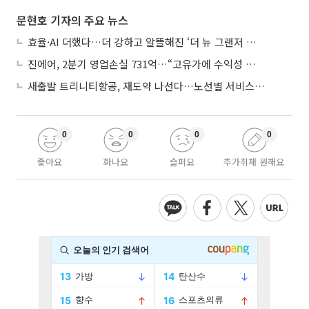
문현호 기자의 주요 뉴스
효율·AI 더했다…더 강하고 알뜰해진 ‘더 뉴 그랜저 하이브리드’
진에어, 2분기 영업손실 731억…“고유가에 수익성 악화”
새출발 트리니티항공, 재도약 나선다…노선별 서비스 차별화
0
0
0
0
좋아요
화나요
슬퍼요
추가취재 원해요