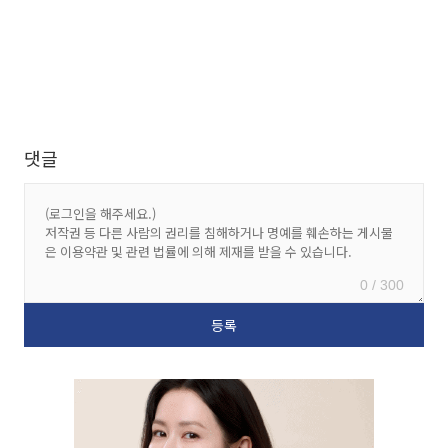
댓글
0 / 300