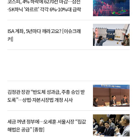
코스피, 4% 하락에 6270선 마감…삼전
·SK하닉 '와르르' 각각 6%·10%대 급락
ISA 계좌, 5년마다 깨라고요? [이슈크래
커]
김정관 장관 “반도체 성과급, 주총 승인 받
도록”…상법·자본시장법 개정 시사
세금 꺼낸 정부에…오세훈 서울시장 “집값
해법은 공급” [종합]