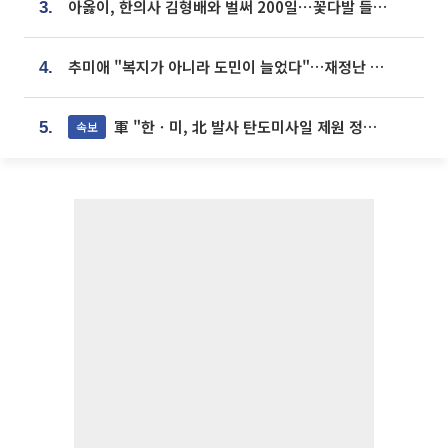
아옳이, 한의사 김형배와 벌써 200일⋯꽃다발 들고 "프러포즈 아냐"
3.
추미애 "복지가 아니라 도민이 늘었다"…재정난 책임론 정면돌파
4.
軍 "한ㆍ미, 北 발사 탄도미사일 제원 정밀분석 중"
속보
5.