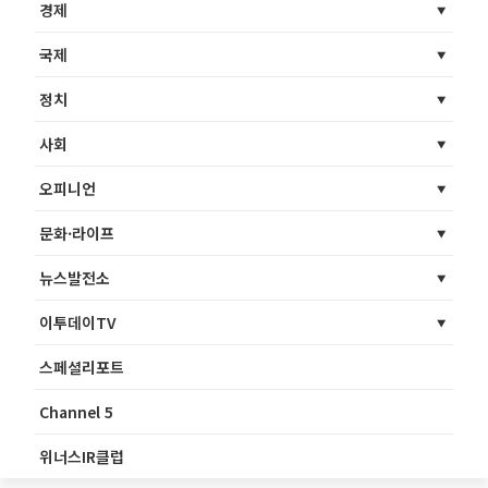
경제
국제
정치
사회
오피니언
문화·라이프
뉴스발전소
이투데이TV
스페셜리포트
Channel 5
위너스IR클럽