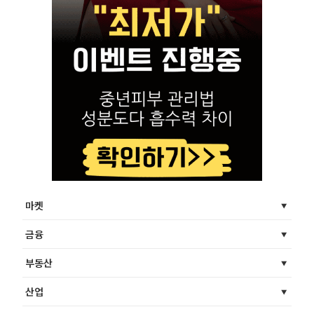
마켓
금융
부동산
산업