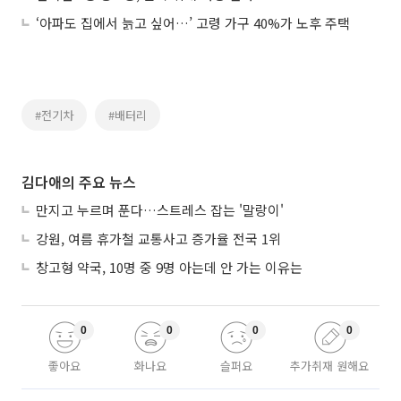
‘아파도 집에서 늙고 싶어…’ 고령 가구 40%가 노후 주택
#전기차
#배터리
김다애의 주요 뉴스
만지고 누르며 푼다…스트레스 잡는 '말랑이'
강원, 여름 휴가철 교통사고 증가율 전국 1위
창고형 약국, 10명 중 9명 아는데 안 가는 이유는
0
0
0
0
좋아요
화나요
슬퍼요
추가취재 원해요