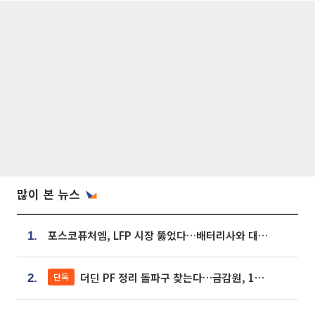
많이 본 뉴스
포스코퓨처엠, LFP 시장 뚫었다…배터리사와 대규모 장기 공급 합의
1.
더딘 PF 정리 돌파구 찾는다…금감원, 1년 반 만에 매각설명회 재개
단독
2.