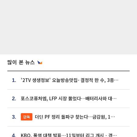
많이 본 뉴스
'2TV 생생정보' 오늘방송맛집- 결정적 한 수, 3종 메밀면! 메밀 소바 맛집 '의○○○○'
1.
포스코퓨처엠, LFP 시장 뚫었다…배터리사와 대규모 장기 공급 합의
2.
더딘 PF 정리 돌파구 찾는다…금감원, 1년 반 만에 매각설명회 재개
단독
3.
KBO, 폭염 대책 발표⋯11일부터 리그 개시ㆍ경기 오후 7시 시작
4.