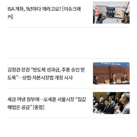
ISA 계좌, 5년마다 깨라고요? [이슈크래
커]
김정관 장관 “반도체 성과급, 주총 승인 받
도록”…상법·자본시장법 개정 시사
세금 꺼낸 정부에…오세훈 서울시장 “집값
해법은 공급” [종합]