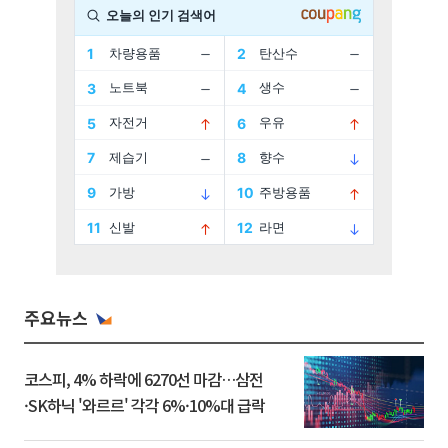
주요뉴스
코스피, 4% 하락에 6270선 마감…삼전
·SK하닉 '와르르' 각각 6%·10%대 급락