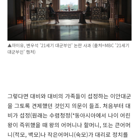
▲아이유, 변우석 '21세기 대군부인' 논란 사과 (출처=MBC '21세기
대군부인' 캡처)
그렇다면 대비와 대비의 가족들이 섭정하는 이안대군
을 그토록 견제했던 것인지 의문이 들죠. 처음부터 대
비가 섭정(원래는 수렴청정(*동아시아에서 나이 어린
왕이 즉위했을 때 왕의 어머니나 할머니, 또는 큰어머
니(적모, 백모)나 작은어머니(숙모)가 대리로 정치를