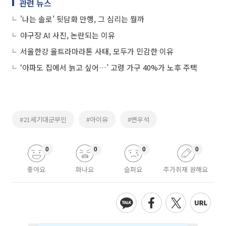
관련 뉴스
'나는 솔로' 뒷담화 만행, 그 심리는 뭘까
야구장 AI 사진, 논란되는 이유
서울한강 울트라마라톤 사태, 모두가 민감한 이유
‘아파도 집에서 늙고 싶어…’ 고령 가구 40%가 노후 주택
#21세기대군부인
#아이유
#변우석
0
0
0
0
좋아요
화나요
슬퍼요
추가취재 원해요