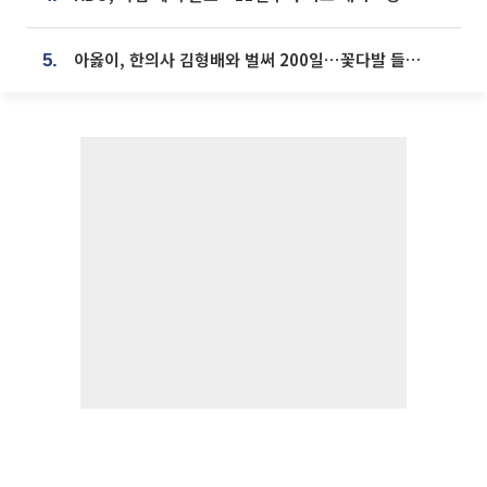
아옳이, 한의사 김형배와 벌써 200일⋯꽃다발 들고 "프러포즈 아냐"
5.