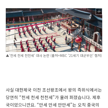
▲'천세 천세 천천세' 대사 논란 (출처=MBC '21세기 대군부인' 캡처)
사실 대한제국 이전 조선왕조에서 왕의 즉위식에서는
당연히 “천세 천세 천천세”가 울려 퍼졌습니다. 제후
국이었으니깐요. “만세 만세 만만세”는 오직 중국의