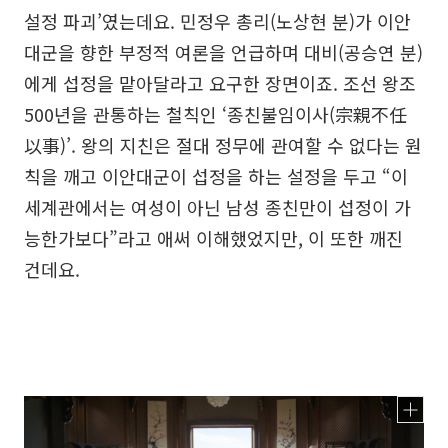
설정 파괴’였는데요. 민정우 총리(노상현 분)가 이안
대군을 향한 부정적 여론을 언급하며 대비(공승연 분)
에게 섭정을 맡아달라고 요구한 장면이죠. 조선 왕조
500년을 관통하는 철칙인 ‘종친불임이사(宗親不任
以事)’. 왕의 지친은 절대 정무에 관여할 수 없다는 원
칙을 깨고 이안대군이 섭정을 하는 설정을 두고 “이
세계관에서는 여성이 아닌 남성 종친만이 섭정이 가
능한가보다”라고 애써 이해했었지만, 이 또한 깨진
건데요.