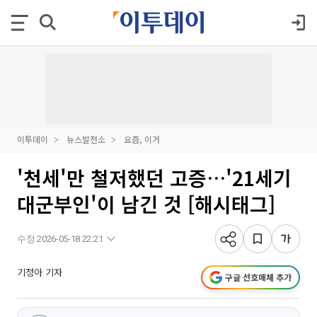
이투데이
뉴스발전소
요즘, 이거
'천세'만 철저했던 고증…'21세기
대군부인'이 남긴 것 [해시태그]
수정 2026-05-18 22:21
기정아 기자
구글 선호매체 추가