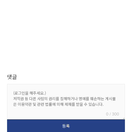
댓글
0 / 300