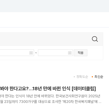
~
적용
정확도순
최신순
봐야 한다고요?…18년 만에 바뀐 인식 [데이터클립]
식이 18년 만에 바뀌었다. 한국보건사회연구원이 2025년
6월 23일까지 7300가구를 대상으로 조사한 '제20차 한국복지패널'에 따
봐야 한다'라는 의견에 '반대'가 34.12%로 '동의'(33.83%)보다 근소