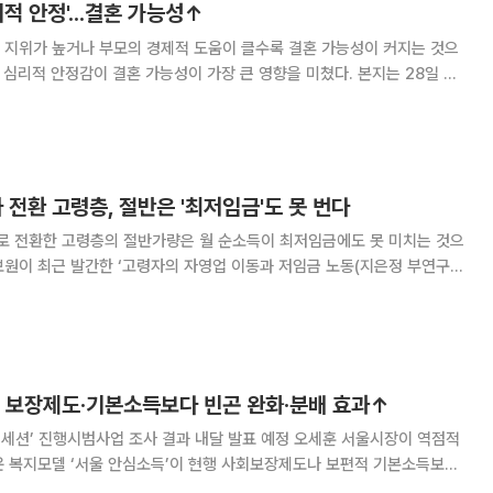
리적 안정'...결혼 가능성↑
 지위가 높거나 부모의 경제적 도움이 클수록 결혼 가능성이 커지는 것으
리적 안정감이 결혼 가능성이 가장 큰 영향을 미쳤다. 본지는 28일 한
9차(2019·2024년) 한국복지패널 데이터를 분석해 이 같은 결과를 얻었
터를 결합한 뒤 14차 조사 기준
전환 고령층, 절반은 '최저임금'도 못 번다
 전환한 고령층의 절반가량은 월 순소득이 최저임금에도 못 미치는 것으
해 자영업자 중 50대 이상은 64.6%로 2007년(46.0%) 대비 18.6%
원 없는 자영업자 중 60대 이
행 보장제도·기본소득보다 빈곤 완화·분배 효과↑
진행시범사업 조사 결과 내달 발표 예정 오세훈 서울시장이 역점적
운 복지모델 ‘서울 안심소득’이 현행 사회보장제도나 보편적 기본소득보다
석 결과가 나왔다. 24일 서울시는 중구 코리아나호텔에서