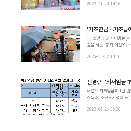
2023-11-24 14:16
한국국제경제학회와 공동 
‘기초연금ㆍ기초급여,
“국민연금 및 자녀용돈(사적 이전) 효과는 확인
원을 하는 ‘공적 이전’이 노인의 우
이나 기초보장급여의 효과는
2023-10-02 14:16
‘사적 이전’은 노인의 우
전경련 “최저임금 1
내년도 최저임금이 1만 원
소득층, 소규모사업장 등 취약
제인연합회(이하 전경련)
2023-06-26 06:00
는 영향(2023)’ 보고