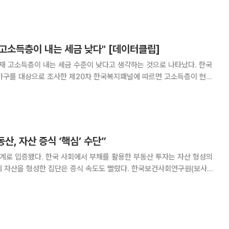
의'보다 높은 건
 "고소득층이 내는 세금 낮다" [데이터클립]
현재 고소득층이 내는 세금 수준이 낮다고 생각하는 것으로 나타났다. 한국
가구를 대상으로 조사한 제20차 한국복지패널에 따르면 고소득층이 현재
 생각하는지에 대한 응답 결과 '꽤 낮다(41.90%)', '적절한 편
게 낮다(14.94%)', '꽤
산, 자산 증식 ‘핵심’ 수단”
통계로 입증됐다. 한국 사회에서 부채를 활용한 부동산 투자는 자산 형성의
형성한 집단은 증식 속도도 빨랐다. 한국보건사회연구원(보사연)
‘자산 격차 요인 분석과 정책 과제(연구책임자 김성아)’ 보고서를 발간했다
. 먼저 연구진이 한국복지패널 데이터를 활용해