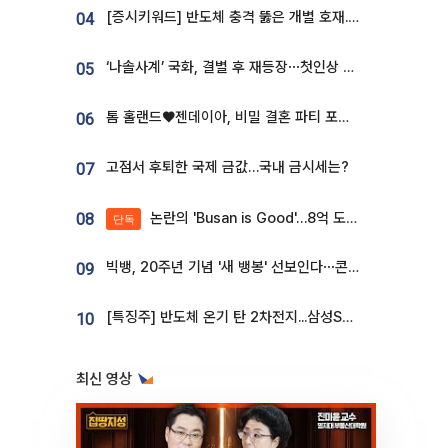
[증시키워드] 반도체 충격 뚫은 개별 호재...포스코퓨처엠·에코프로·한화솔루션 '눈길'
04
‘나솔사계’ 국화, 결별 후 재등장⋯첫인상 투표 휩쓸고 ‘인기녀’ 등극
05
톰 홀랜드♥젠데이아, 비밀 결혼 파티 포착⋯호텔 대관비만 9억
06
고점서 후퇴한 국제 금값…국내 금시세는?
07
논란의 'Busan is Good'…8억 도시브랜드, 용산 대통령실 CI 업체가 수행
08
단독
빅뱅, 20주년 기념 '새 뱅봉' 선보인다⋯콘서트 앞두고 팝업 개최
09
[특징주] 반도체 온기 탄 2차전지...삼성SDI, 장 초반 7% 넘게 껑충
10
최신 영상