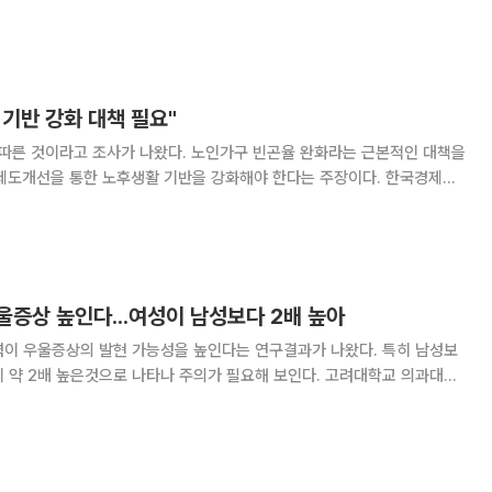
은 해 65세 이상 국민연금 수급률이 36.2%에 불과한 탓에 국민·기초연금
53만 원에 머물렀다.
기반 강화 대책 필요"
. 노인가구 빈곤율 완화라는 근본적인 대책을
선을 통한 노후생활 기반을 강화해야 한다는 주장이다. 한국경제연
위한 시사점’보고서를
증상 높인다...여성이 남성보다 2배 높아
력이 우울증상의 발현 가능성을 높인다는 연구결과가 나왔다. 특히 남성보
2배 높은것으로 나타나 주의가 필요해 보인다. 고려대학교 의과대학
규만 교수팀은 이 같은 내용을 담은 '부부간폭력이 우울증상 발현에 미치
는 영향'에 대한 연구 결과를 28일 발표했다. 이번 연구는 한