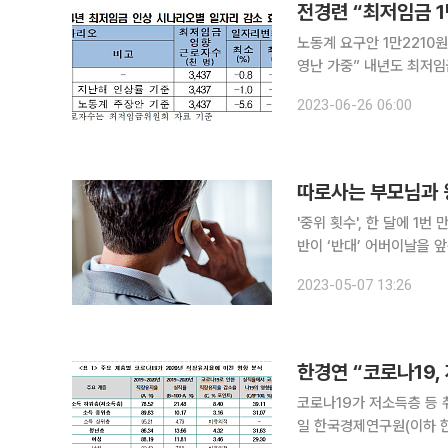
전경련 “최저임금 1
노동계 요구안 1만2210
영난 가중” 내년도 최저임금(시급 9620원·월급 201만580원)을 1만 원으로 인상할 경우 일자리가
최대 6만9000개 감소하
2023-06-26 06:00
가 나왔다. 전국
따로사는 부모님과 왕
'중위 횟수', 한 달에 1
반이 ‘반대’ 어버이날을 앞둔 가운데 따로 사는 부모님과 한 해 평균 40회(월평균 3.3회) 왕래하고,
전화 연락은 112회(월평
2023-05-07 13:26
확인되지만 ‘부모를 모실 
한경연 “코로나19,
코로나19가 저소득층 등 
일 한국경제연구원(이하 한