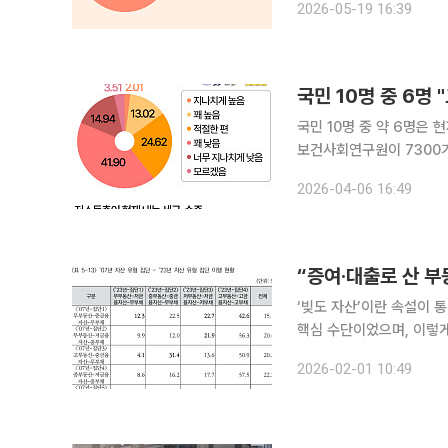
2026-05-19 16:39
하게 앞섰다. '반대'가 '동
국민 10명 중 6명
국민 10명 중 약 6명은 
보건사회연구원이 7300
내는 세금의 수준이 어떻다고
2026-04-06 16:49
(24.62%)', '너무 지나치
“증여·대출로 산 부동
‘빚도 자산’이란 속설이 
핵심 수단이었으며, 이렇게 자산을 
은 이 같은 내용을 담은 
2026-02-01 10:49
고 1일 밝혔다