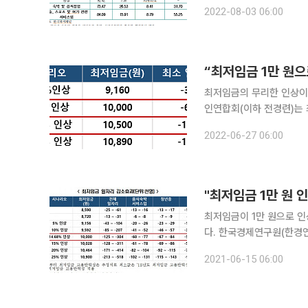
통해 이같이 밝혔다. 한
2022-08-03 06:00
미친 영향을 삼중차분법(Diff
“최저임금 1만 원으로
최저임금의 무리한 인상이 일자
인연합회(이하 전경련)는
영향(2022)’ 보고서를
2022-06-27 06:00
다. 보고서는 한국복지패
"최저임금 1만 원 
최저임금이 1만 원으로 인
다. 한국경제연구원(한경연)은 15일 최남석 전북대 무역학과 교수에게 의뢰한 '최저임금 인상에 따
른 시나리오별 고용 규모' 보고서를 공개했다. 보고서는
2021-06-15 06:00
자료를 사용해 최저임금의