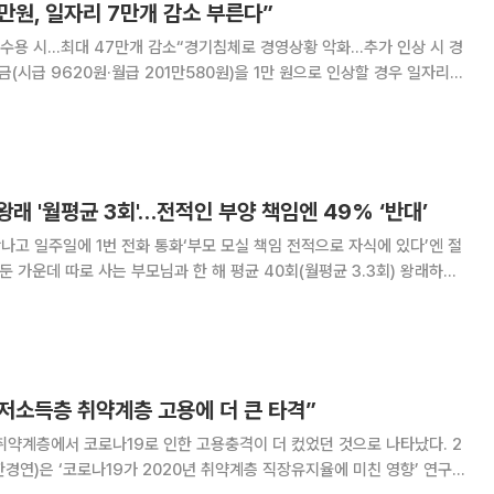
만원, 일자리 7만개 감소 부른다”
원수용 시…최대 47만개 감소“경기침체로 경영상황 악화…추가 인상 시 경
고 청년층, 저소득층 등 취약계층의 일자리의 감소 폭이 클 것이라는 우려
경제인연합회는 최남석 전북대 교수에게
래 '월평균 3회'…전적인 부양 책임엔 49% ‘반대’
번 만나고 일주일에 1번 전화 통화‘부모 모실 책임 전적으로 자식에 있다’엔 절
균 9.3회) 나눈다는 조사가 발표됐다. 과거 대비 접촉빈도가 늘어난 것으로
책임은 전적으로 자
 저소득층 취약계층 고용에 더 큰 타격”
취약계층에서 코로나19로 인한 고용충격이 더 컸었던 것으로 나타났다. 2
경연)은 ‘코로나19가 2020년 취약계층 직장유지율에 미친 영향’ 연구를