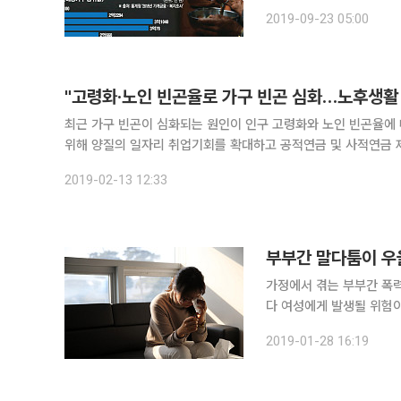
원, 765만 원이었다. 같
2019-09-23 05:00
등 공적이전소득 총액도 7
"고령화·노인 빈곤율로 가구 빈곤 심화…노후생활 
최근 가구 빈곤이 심화되는 원인이 인구 고령화와 노인 빈곤율에 따른 것이라고 조사가 나왔다
위해 양질의 일자리 취업기회를 확대하고 공적연금 및 사적연금 제도개
구원은 13일 ‘고령화시대 가구특성 분석과 노인빈곤율 완화를 
2019-02-13 12:33
부부간 말다툼이 우울
가정에서 겪는 부부간 폭
다 여성에게 발생될 위험이 약 
정신건강의학과 한창수, 한
2019-01-28 16:19