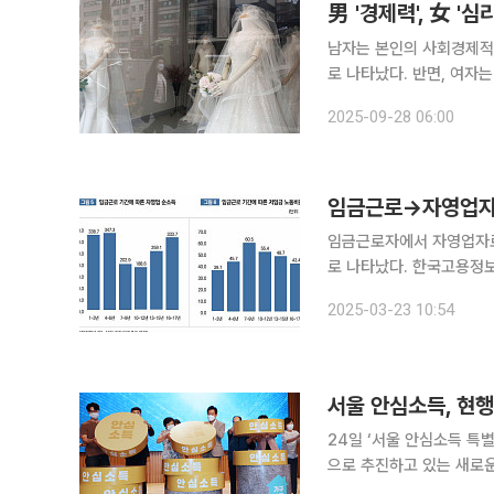
男 '경제력', 女 '심
남자는 본인의 사회경제적
로 나타났다. 반면, 여자는 심
국보건사회연구원의 14·1
2025-09-28 06:00
다. 본지는 두 패털 데이
임금근로→자영업자 
임금근로자에서 자영업자로
로 나타났다. 한국고용정보원이 최근 발간한 ‘고령자의 자영업 이동과 저임금 노동(지은정 부연구위
원)’ 보고서에 따르면, 지난
2025-03-23 10:54
포인트(p) 확대됐다. 고용
서울 안심소득, 현
24일 ‘서울 안심소득 특별세션’ 
으로 추진하고 있는 새로
빈곤완화와 소득분배 효과가 더 크다는 분