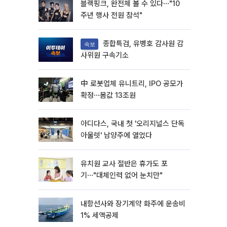
블랙핑크, 완전체 볼 수 있다⋯"10
주년 행사 전원 참석"
종합특검, 유병호 감사원 감
속보
사위원 구속기소
中 로봇업체 유니트리, IPO 공모가
확정⋯몸값 13조원
아디다스, 국내 첫 '오리지널스 단독
아울렛' 남양주에 열었다
유치원 교사 절반은 휴가도 포
기⋯"대체인력 없어 눈치만"
내항선사와 장기계약 화주에 운송비
1% 세액공제