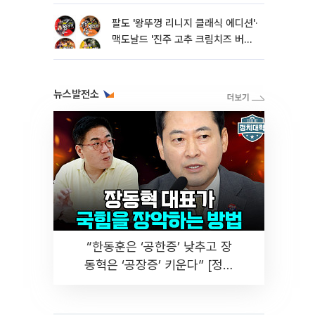
팔도 '왕뚜껑 리니지 클래식 에디션'·
맥도날드 '진주 고추 크림치즈 버거'
외[나왔다 신상]
뉴스발전소
“한동훈은 ‘공한증’ 낮추고 장
동혁은 ‘공장증’ 키운다” [정치
대학]