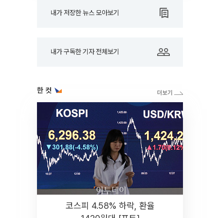
내가 저장한 뉴스 모아보기
내가 구독한 기자 전체보기
한 컷
코스피 4.58% 하락, 환율