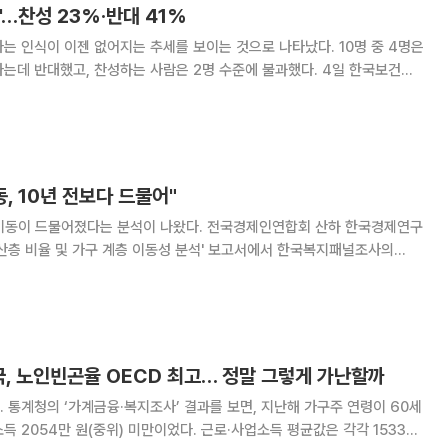
'…찬성 23%·반대 41%
는 인식이 이젠 없어지는 추세를 보이는 것으로 나타났다. 10명 중 4명은
 반대했고, 찬성하는 사람은 2명 수준에 불과했다. 4일 한국보건사
연구소의 '2019년 한국복지패널 기초분석 보고서'를 보면, 조사 참여
모 부양의 자녀 책임에 대해 반대
동, 10년 전보다 드물어"
어졌다는 분석이 나왔다. 전국경제인연합회 산하 한국경제연구
중산층 비율 및 가구 계층 이동성 분석' 보고서에서 한국복지패널조사의
 활용해 우리나라 가구의 계층 이동성을 분석했다며 이같이 밝혔다. 계층
 중산층, 하위층 중 계층
국, 노인빈곤율 OECD 최고… 정말 그렇게 가난할까
 통계청의 ‘가계금융·복지조사’ 결과를 보면, 지난해 가구주 연령이 60세
득 2054만 원(중위) 미만이었다. 근로·사업소득 평균값은 각각 1533만