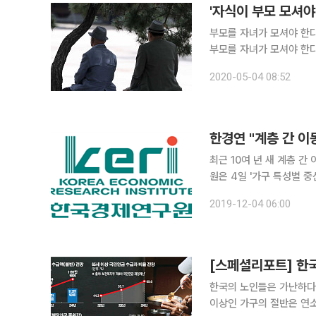
'자식이 부모 모셔야
부모를 자녀가 모셔야 한다
부모를 자녀가 모셔야 한다는데
회연구원과 서울대 사회복지
2020-05-04 08:52
10가구 중 4가구꼴로 부
한경연 "계층 간 이
최근 10여 년 새 계층 간 이동이 드물
원은 4일 '가구 특성별 
2007~2017년 데이터를
2019-12-04 06:00
이동성이란 가구를 상위층,
[스페셜리포트] 한
한국의 노인들은 가난하다.
이상인 가구의 절반은 연소