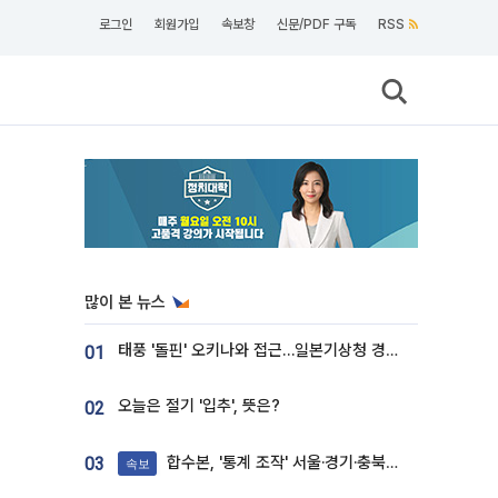
로그인
회원가입
속보창
신문/PDF 구독
RSS
많이 본 뉴스
태풍 '돌핀' 오키나와 접근…일본기상청 경로 업데이트
01
오늘은 절기 '입추', 뜻은?
02
합수본, '통계 조작' 서울·경기·충북 선관위 등 추가 압수수색
03
속보