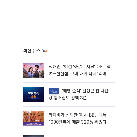
최신 뉴스
정해인, '이런 엿같은 사랑' OST 참
여⋯변진섭 '그대 내게 다시' 리메이
크
'해병 순직' 임성근 전 사단
속보
장 항소심도 징역 3년
카디비가 선택한 '미샤 BB'…틱톡
1000만뷰에 매출 329% 뛰었다