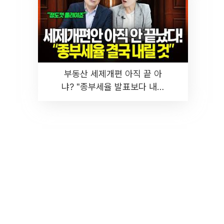
부동산 세제개편 아직 끝 아
냐? "종부세율 발표보다 내릴
것" 장기거주·양도세 전망 I 집
땅지성 I 김인만, 진미윤