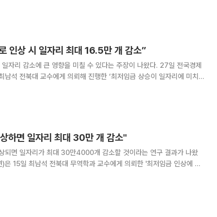
경연은 한국복지패널을 사용해 코로나19가 2020년 취약계층의 직장유지에
erence in Differ
 인상 시 일자리 최대 16.5만 개 감소”
리 감소에 큰 영향을 미칠 수 있다는 주장이 나왔다. 27일 전국경제
 최남석 전북대 교수에게 의뢰해 진행한 ‘최저임금 상승이 일자리에 미치는
 통해 내년도 최저임금 인상률에 따른 시나리오별 일자리 감소 규모를 제시했
널의 2017년~2020년 가구원패널
인상하면 일자리 최대 30만 개 감소"
상되면 일자리가 최대 30만4000개 감소할 것이라는 연구 결과가 나왔
 한국복지패널의 2017~2019년 개인패널
 일자리 감소율과 고용 탄력성을 추정했