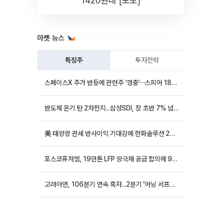
1420원대 [포토]
마켓 뉴스
특징주
투자전략
스페이스X 주가 반등에 관련주 ‘껑충’⋯스피어 18%ㆍ에이치브이엠 12%↑
반도체 온기 탄 2차전지...삼성SDI, 장 초반 7% 넘게 껑충
美 태양광 관세 반사이익 기대감에 한화솔루션 20%대·OCI홀딩스 14%대 급등
포스코퓨처엠, 19만톤 LFP 양극재 공급 합의에 9%대 강세
고려아연, 106분기 연속 흑자...2분기 '어닝 서프라이즈'에 장 초반 12%대 강세