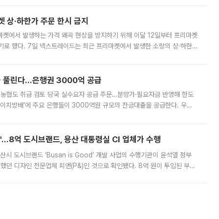
켓 상·하한가 주문 한시 금지
마켓에서 발생하는 가격 왜곡 현상을 방지하기 위해 이달 12일부터 프리마켓
기로 했다. 7일 넥스트레이드는 최근 프리마켓에서 발생한 소량의 상·하한
, 주문 오류로 인한 가격 급등락을 최소화하기 위한 비상 대응방안을 발표
 풀린다…은행권 3000억 공급
리·농협도 취급 검토 당국 실수요자 공급 주문…분양가·필요자금 반영해 한도
에이치방배’에 주요 은행들이 3000억원 규모의 잔금대출을 공급한다. 우리
하고 있어 향후 공급 규모가 늘어날 전망이다. 7일 금융권에 따르면 KB국
od'…8억 도시브랜드, 용산 대통령실 CI 업체가 수행
시 도시브랜드 ‘Busan is Good’ 개발 사업의 수행기관이 윤석열 정부
여했던 디자인 전문업체 피앤(P&)인 것으로 확인됐다. 8억 원이 투입된 부산
 부족과 디자인 정체성 논란에 휩싸였던 만큼, 사업 선정 과정과 결과물에