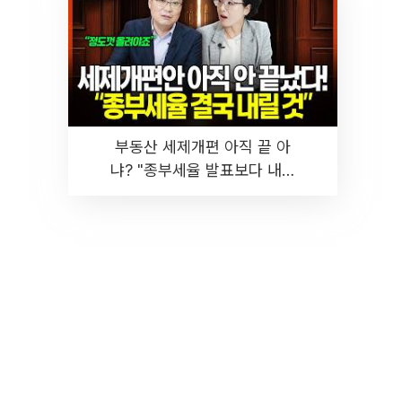
부동산 세제개편 아직 끝 아
냐? "종부세율 발표보다 내릴
것" 장기거주·양도세 전망 I 집
땅지성 I 김인만, 진미윤