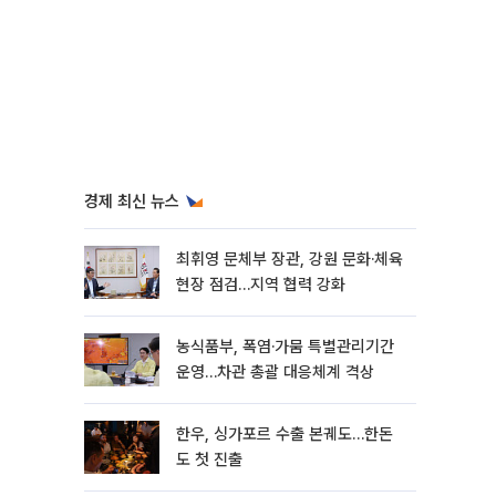
경제 최신 뉴스
최휘영 문체부 장관, 강원 문화·체육
현장 점검…지역 협력 강화
농식품부, 폭염·가뭄 특별관리기간
운영…차관 총괄 대응체계 격상
한우, 싱가포르 수출 본궤도…한돈
도 첫 진출