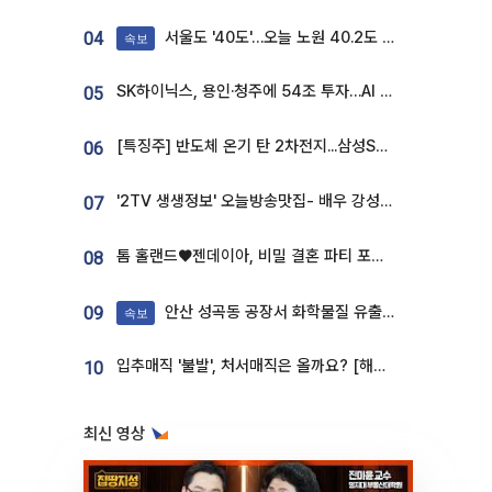
서울도 '40도'…오늘 노원 40.2도 기록
04
속보
SK하이닉스, 용인·청주에 54조 투자…AI 메모리 생산기지 키운다
05
[특징주] 반도체 온기 탄 2차전지...삼성SDI, 장 초반 7% 넘게 껑충
06
'2TV 생생정보' 오늘방송맛집- 배우 강성진 단골! 쌀국수ㆍ푸팟퐁 커리 맛집 '블○○○'
07
톰 홀랜드♥젠데이아, 비밀 결혼 파티 포착⋯호텔 대관비만 9억
08
안산 성곡동 공장서 화학물질 유출 사고 발생
09
속보
입추매직 '불발', 처서매직은 올까요? [해시태그]
10
최신 영상