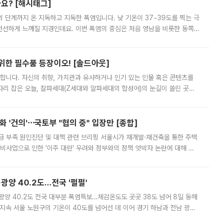
까요? [해시태그]
’의 단계까지 온 지독하고 지독한 폭염입니다. 낮 기온이 37~39도를 찍는 극
 선선하게 느껴질 지경인데요. 이번 폭염의 중심은 처음 영남을 비롯한 동쪽
 북서풍이 산맥을 넘어 영남 쪽으로 내려오면서 뜨겁고 건조해졌는데요.
 위한 필수품 등장이오! [솔드아웃]
합니다. 자신의 취향, 가치관과 유사하거나 인기 있는 인물 혹은 콘텐츠를
'가 자리 잡은 오늘, 잘파세대(Z세대와 알파세대의 합성어)의 눈길이 쏠린 곳은
리는 공연장. 응원봉만큼이나 눈에 띄는 게 있습니다. 공연이 시작되기
 '건의'⋯국토부 "협의 중" 입장만 [종합]
급 부족 원인진단 및 대책 관련 브리핑 서울시가 재개발·재건축을 통한 주택
비사업으로 인한 '이주 대란' 우려와 정부와의 정책 엇박자 논란에 대해 정
실장은 2031년까지 31만 가구 착공 목표에 차질이 없다는 입장이나,
·광양 40.2도…전국 '펄펄'
·광양 40.2도 전국 대부분 폭염특보…체감온도도 곳곳 38도 넘어 8일 동해
지속 서울 노원구의 기온이 40도를 넘어선 데 이어 경기 하남과 전남 광양
. 전국 대부분 지역에 폭염특보가 내려진 가운데 곳곳에서 39~40도 안팎