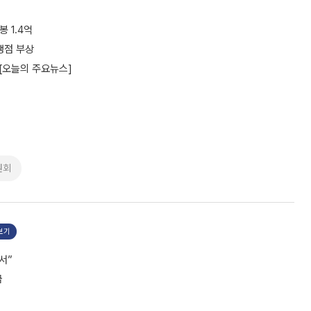
 1.4억
쟁점 부상
 [오늘의 주요뉴스]
원회
보기
서”
급