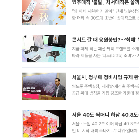
입추매직 '불발', 처서매직은 올
“와 이제 시원한 거 같아” 단체 ‘뇌손상
한 더위 속 30도대 초반이 상대적으로
지역에 있었습니다. 7월 말에는 서풍과
콘서트 갈 때 응원봉만?⋯'최애'
지금 화제 되는 패션·뷰티 트렌드를 소개
따라 제품을 사는 '디토(Ditto) 소비
어디일까요? 아이돌 콘서트 시작을 기다
서울시, 정부에 정비사업 규제 완화
명노준 주택실장, 재개발·재건축 주택공
공급 확대 방침을 거듭 강조한 가운데 정
면 반박하고 나섰다. 명노준 서울시 주택
서울 40도 찍더니 하남 40.8도
서울ㆍ노원 40.2도 이어 하남 40.8도
안 비 시작·내륙 소나기…무더위·열대야 
에서도 40도를 웃도는 기온이 관측됐다