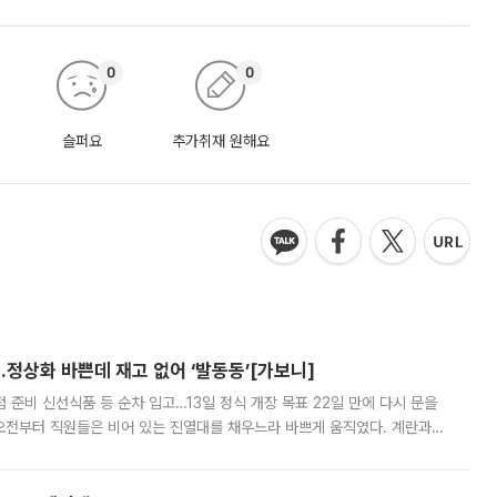
0
0
슬퍼요
추가취재 원해요
…정상화 바쁜데 재고 없어 ‘발동동’[가보니]
준비 신선식품 등 순차 입고…13일 정식 개장 목표 22일 만에 다시 문을
오전부터 직원들은 비어 있는 진열대를 채우느라 바쁘게 움직였다. 계란과
리를 잡기 시작했지만, 매장 곳곳엔 여전히 텅 빈 매대가 먼저 눈에 들어왔