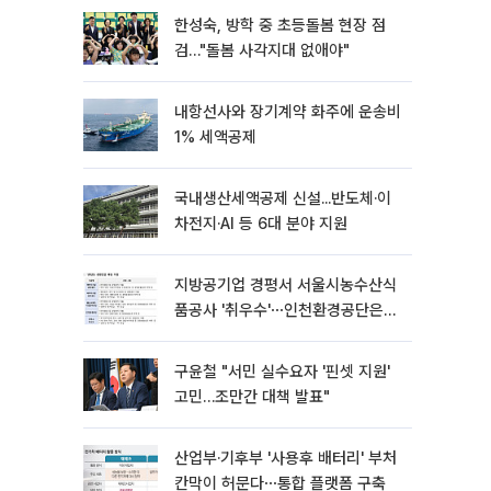
한성숙, 방학 중 초등돌봄 현장 점
검…"돌봄 사각지대 없애야"
내항선사와 장기계약 화주에 운송비
1% 세액공제
국내생산세액공제 신설...반도체·이
차전지·AI 등 6대 분야 지원
지방공기업 경평서 서울시농수산식
품공사 '취우수'⋯인천환경공단은
'낙제점'
구윤철 "서민 실수요자 '핀셋 지원'
고민…조만간 대책 발표"
산업부·기후부 '사용후 배터리' 부처
칸막이 허문다⋯통합 플랫폼 구축