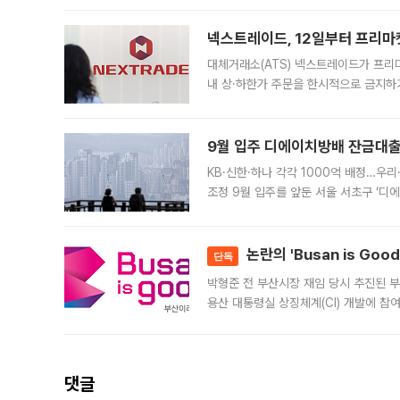
의 극심한
넥스트레이드, 12일부터 프리마
대체거래소(ATS) 넥스트레이드가 프리
내 상·하한가 주문을 한시적으로 금지하
가 체결 사례와 관련해 설명자료를 내고
9월 입주 디에이치방배 잔금대출
KB·신한·하나 각각 1000억 배정…우
조정 9월 입주를 앞둔 서울 서초구 ‘디
은행과 NH농협은행도 대출 취급을 검토
민은행
논란의 'Busan is Go
단독
박형준 전 부산시장 재임 당시 추진된 부산
용산 대통령실 상징체계(CI) 개발에 참
도시브랜드 사업이 공개 이후 시민 공감
댓글