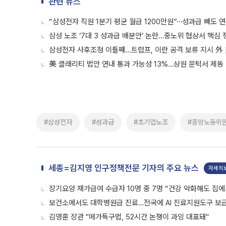
관련 뉴스
“삼성전자 직원 1분기 평균 월급 1200만원”⋯성과급 빼도 연봉
삼성 노조 ‘7대 3 성과급 배분안’ 논란…중노위 협상서 핵심 
삼성전자 사후조정 이틀째...트럼프, 이란 공격 보류 지시 外
美 클래리티 법안 연내 통과 가능성 13%…상원 문턱서 제동
#삼성전자
#성과급
#초기업노조
#중앙노동위
세종=김지영 인구정책전문 기자의 주요 뉴스
자세히
장기요양 재가급여 수급자 10명 중 7명 “건강 악화해도 집에
보건소에서도 대학병원급 진료…전국에 AI 진료지원도구 보
김영훈 장관 "메가특구법, 52시간 논쟁이 과잉 대표돼"