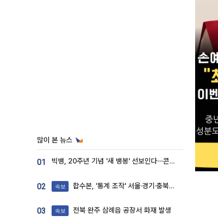
많이 본 뉴스
빅뱅, 20주년 기념 '새 뱅봉' 선보인다⋯콘서트 앞두고 팝업 개최
01
합수본, '통계 조작' 서울·경기·충북 선관위 등 추가 압수수색
02
속보
전북 완주 삼례읍 공장서 화재 발생
03
속보