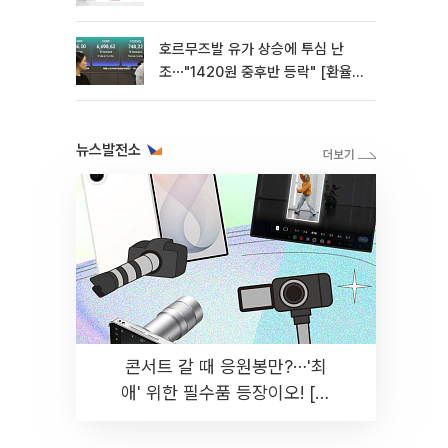
호르무즈발 유가 상승에 투심 난
조⋯"1420원 중후반 등락" [환율전
망]
뉴스발전소
콘서트 갈 때 응원봉만?⋯'최
애' 위한 필수품 등장이오! [솔
드아웃]