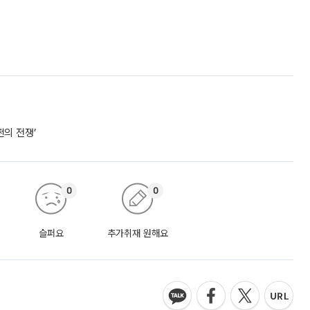
쩐의 전쟁’
0
0
슬퍼요
추가취재 원해요