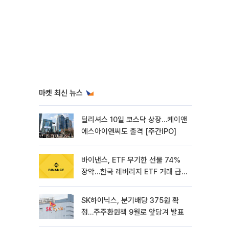
마켓 최신 뉴스
딜리셔스 10일 코스닥 상장…케이앤
에스아이앤씨도 출격 [주간IPO]
바이낸스, ETF 무기한 선물 74%
장악…한국 레버리지 ETF 거래 급
증 [e가상자산]
SK하이닉스, 분기배당 375원 확
정…주주환원책 9월로 앞당겨 발표