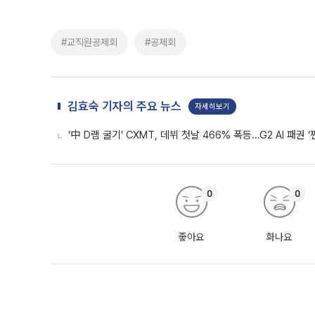
#교직원공제회
#공제회
김효숙 기자의 주요 뉴스
자세히보기
‘中 D램 굴기’ CXMT, 데뷔 첫날 466% 폭등…G2 AI 패권 ‘
0
0
좋아요
화나요