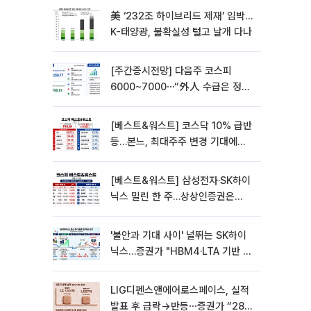
美 ‘232조 하이브리드 제재’ 임박…
K-태양광, 불확실성 털고 날개 다나
[주간증시전망] 다음주 코스피
6000~7000⋯“外人 수급은 정책
이 변수”
[베스트&워스트] 코스닥 10% 급반
등…본느, 최대주주 변경 기대에
270% 폭등
[베스트&워스트] 삼성전자·SK하이
닉스 밀린 한 주…상상인증권은
85% 급등
'불안과 기대 사이' 널뛰는 SK하이
닉스…증권가 "HBM4·LTA 기반 펀
터멘털 견고"
LIG디펜스앤에어로스페이스, 실적
발표 후 급락→반등⋯증권가 “28년