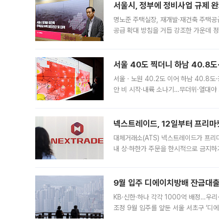
서울시, 정부에 정비사업 규제 완화
명노준 주택실장, 재개발·재건축 주택공
공급 확대 방침을 거듭 강조한 가운데 정
면 반박하고 나섰다. 명노준 서울시 주택
서울 40도 찍더니 하남 40.8도
서울ㆍ노원 40.2도 이어 하남 40.8도
안 비 시작·내륙 소나기…무더위·열대야 
에서도 40도를 웃도는 기온이 관측됐다
의 극심한
넥스트레이드, 12일부터 프리마
대체거래소(ATS) 넥스트레이드가 프리
내 상·하한가 주문을 한시적으로 금지하
가 체결 사례와 관련해 설명자료를 내고
9월 입주 디에이치방배 잔금대출
KB·신한·하나 각각 1000억 배정…우
조정 9월 입주를 앞둔 서울 서초구 ‘디
은행과 NH농협은행도 대출 취급을 검토