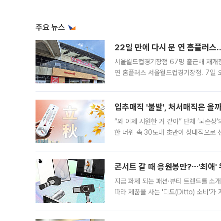
주요 뉴스
22일 만에 다시 문 연 홈플러스
서울월드컵경기장점 67명 출근해 재개점 
연 홈플러스 서울월드컵경기장점. 7일 
우유, 과일 같은 신선식품이 차근차근 자
입추매직 '불발', 처서매직은 올
“와 이제 시원한 거 같아” 단체 ‘뇌손상
한 더위 속 30도대 초반이 상대적으로
지역에 있었습니다. 7월 말에는 서풍과
콘서트 갈 때 응원봉만?⋯'최애'
지금 화제 되는 패션·뷰티 트렌드를 소개
따라 제품을 사는 '디토(Ditto) 소비
어디일까요? 아이돌 콘서트 시작을 기다