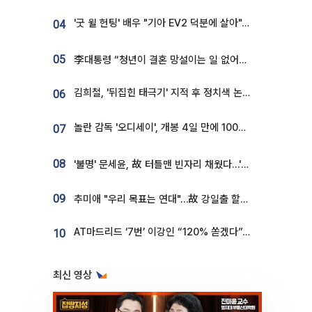
'굿 윌 헌팅' 배우 "기아 EV2 덕분에 살아"…교통사고 후 안전성 극찬
04
05
李대통령 “청년이 결혼 망설이는 일 없어야...제도상 불이익 조사”
김희철, '뒤집힌 태극기' 지적 후 정치색 논란…"좌우 떠나 우리나라 국기"
06
놀란 감독 '오디세이', 개봉 4일 만에 100만 돌파⋯'왕사남' 보다 빠르다
07
08
'불명' 문세윤, 故 터틀맨 빈자리 채웠다…'거북이' 눈물의 최종 우승
09
추미애 "우리 목표는 연대"…故 강일출 할머니 흉상 제막
AT마드리드 ‘7번’ 이강인 “120% 쏟겠다”⋯시메오네 감독 “필요한 선수”
10
최신 영상