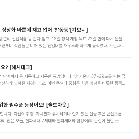
…정상화 바쁜데 재고 없어 ‘발동동’[가보니]
준비 신선식품 등 순차 입고…13일 정식 개장 목표 22일 만에 다시 문을
오전부터 직원들은 비어 있는 진열대를 채우느라 바쁘게 움직였다. 계란과
리를 잡기 시작했지만, 매장 곳곳엔 여전히 텅 빈 매대가 먼저 눈에 들어왔
까요? [해시태그]
’의 단계까지 온 지독하고 지독한 폭염입니다. 낮 기온이 37~39도를 찍는 극
 선선하게 느껴질 지경인데요. 이번 폭염의 중심은 처음 영남을 비롯한 동쪽
 북서풍이 산맥을 넘어 영남 쪽으로 내려오면서 뜨겁고 건조해졌는데요.
 위한 필수품 등장이오! [솔드아웃]
합니다. 자신의 취향, 가치관과 유사하거나 인기 있는 인물 혹은 콘텐츠를
'가 자리 잡은 오늘, 잘파세대(Z세대와 알파세대의 합성어)의 눈길이 쏠린 곳은
리는 공연장. 응원봉만큼이나 눈에 띄는 게 있습니다. 공연이 시작되기