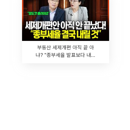
부동산 세제개편 아직 끝 아
냐? "종부세율 발표보다 내릴
것" 장기거주·양도세 전망 I 집
땅지성 I 김인만, 진미윤