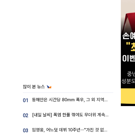
많이 본 뉴스
동해안은 시간당 80㎜ 폭우, 그 외 지역은 폭염…‘극과 극 날씨’
01
[내일 날씨] 폭염 한풀 꺾여도 무더위 계속⋯동해안 이틀 연속 비
02
임영웅, 어느덧 데뷔 10주년⋯"가진 것 없던 시절, 내 앞엔 20명의 팬뿐"
03