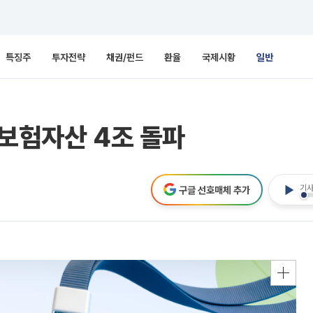
특징주
투자전략
채권/펀드
환율
국제시황
일반
 보험자산 4조 돌파
기사
구글 선호매체 추가