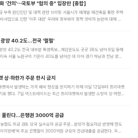
 '건의'⋯국토부 "협의 중" 입장만 [종합]
급 부족 원인진단 및 대책 관련 브리핑 서울시가 재개발·재건축을 통한 주택
비사업으로 인한 '이주 대란' 우려와 정부와의 정책 엇박자 논란에 대해 정
실장은 2031년까지 31만 가구 착공 목표에 차질이 없다는 입장이나,
·광양 40.2도…전국 '펄펄'
·광양 40.2도 전국 대부분 폭염특보…체감온도도 곳곳 38도 넘어 8일 동해
지속 서울 노원구의 기온이 40도를 넘어선 데 이어 경기 하남과 전남 광양
. 전국 대부분 지역에 폭염특보가 내려진 가운데 곳곳에서 39~40도 안팎
켓 상·하한가 주문 한시 금지
마켓에서 발생하는 가격 왜곡 현상을 방지하기 위해 이달 12일부터 프리마켓
기로 했다. 7일 넥스트레이드는 최근 프리마켓에서 발생한 소량의 상·하한
, 주문 오류로 인한 가격 급등락을 최소화하기 위한 비상 대응방안을 발표
 풀린다…은행권 3000억 공급
리·농협도 취급 검토 당국 실수요자 공급 주문…분양가·필요자금 반영해 한도
에이치방배’에 주요 은행들이 3000억원 규모의 잔금대출을 공급한다. 우리
하고 있어 향후 공급 규모가 늘어날 전망이다. 7일 금융권에 따르면 KB국