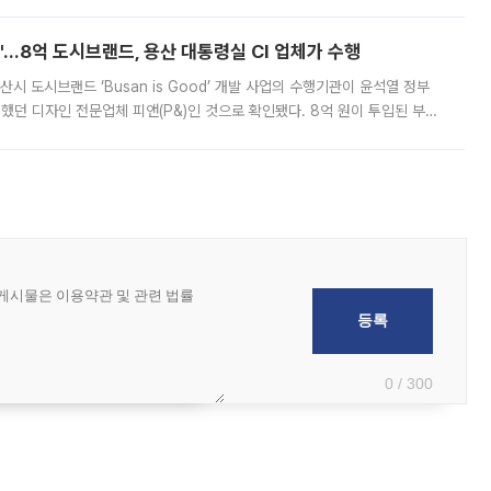
od'…8억 도시브랜드, 용산 대통령실 CI 업체가 수행
시 도시브랜드 ‘Busan is Good’ 개발 사업의 수행기관이 윤석열 정부
여했던 디자인 전문업체 피앤(P&)인 것으로 확인됐다. 8억 원이 투입된 부산
 부족과 디자인 정체성 논란에 휩싸였던 만큼, 사업 선정 과정과 결과물에
0 / 300