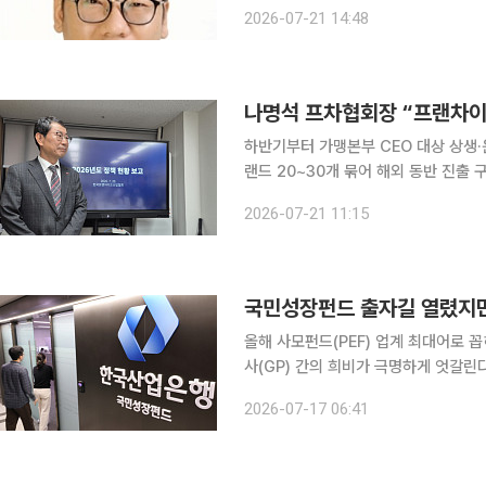
산으로 운영되는 일반 공기업이 아니라
2026-07-21 14:48
는 자조기관”이라며 “공제회 자산은 
하반기부터 가맹본부 CEO 대상 상생
랜드 20~30개 묶어 해외 동반 진출 구상 나명석 한국프랜차이즈산업협회장이 프랜차
‘갑질 산업’ 이미지를 벗기 위해 상생
2026-07-21 11:15
부담을 낮추기 위한 공제회를 도입하고
국민성장펀드 출자길 열렸지만
올해 사모펀드(PEF) 업계 최대어로
사(GP) 간의 희비가 극명하게 엇갈린
끝에 일부 GP들만 출자 확약을 받아낸
2026-07-17 06:41