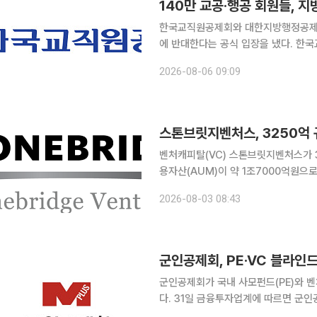
140만 교공·행공 회원들, 지
한국교직원공제회와 대한지방행정공제회
에 반대한다는 공식 입장을 냈다. 한국교직원공제회와 대한지방행정공제회 대의원회는 공제회의 지
방 이전에 반대하는 결의문을 각각 채택했다고 6일 밝혔다. 대
2026-08-06 09:09
고 의사결정기구다. 한국교직원공제회 
스톤브릿지벤처스, 3250억 규
벤처캐피탈(VC) 스톤브릿지벤처스가 
용자산(AUM)이 약 1조7000억원으
투자 기조 속에서 회사의 실적 성장과 안정성이 한층 강
2026-08-03 08:43
르면 스톤브릿지벤처스는 지난달 말 결
군인공제회, PE·VC 블라인
군인공제회가 국내 사모펀드(PE)와 벤
다. 31일 금융투자업계에 따르면 군인공제회는 PE 분야에 2000억원, VC 분야에 1000억원을 배
정한다. 우수 운용사의 블라인드 펀드