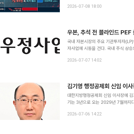
달 1일부터 8일까지 6거래일 동안 연
2026-07-08 18:00
분류상 '연기금 등'에는 사학연금·공
우본, 추석 전 블라인드 PE
국내 자본시장의 주요 기관투자자(LP)
자사업에 시동을 건다. 국내 주식 상
않은 펀드) 출자를 고민하는 가운데 펀
2026-07-07 14:02
망이다. 7일 투자은행(IB) 업계에 
김기영 행정공제회 신임 이사
대한지방행정공제회 신임 이사장에 김기
기는 3년으로 오는 2029년 7월까지다. 신임 김기영 이사장은 대전 명석고와 고려대 지질학과
업해 미국 인디애나대 행정대학원 정책분석 석사 학위를 받
2026-07-06 14:22
한 후 국무조정실 행정정책과장, 대통