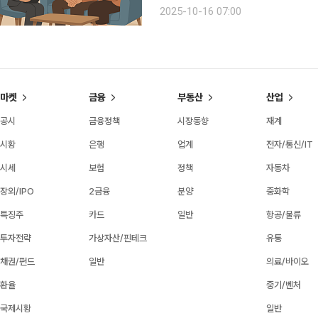
안에 한 씨가 주로 활용하던 절세 계좌
2025-10-16 07:00
을 수립하는 데 도움을 받기 위해 상담
마켓
금융
부동산
산업
공시
금융정책
시장동향
재계
시황
은행
업계
전자/통신/IT
시세
보험
정책
자동차
장외/IPO
2금융
분양
중화학
특징주
카드
일반
항공/물류
투자전략
가상자산/핀테크
유통
채권/펀드
일반
의료/바이오
환율
중기/벤처
국제시황
일반