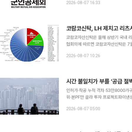
2026-08-07 16:33
와 각 군 주요 직위자 등으로 구성된 
코람코신탁, LH 제치고 리츠
코람코자산신탁은 올해 상반기 국내 리츠 
협회의에 따르면 코람코자산신탁은 7월 
국내 리츠 시장점유율 12.8%로 민관 통합 1위를 기록했다. 
2026-08-07 10:26
(LH)는 31개 리츠, 16조1836억 원(점
시간 불일치가 부를 ‘공급 절벽
인허가·착공 누적 격차 53만8000가
위·본PF만 골라 투자 프로젝트파이낸싱(PF) 건전성 규제가 내년부터 시행되지만 대출을 대신할 자
기자본 시장은 아직 걸음마 단계다. 
2026-08-07 05:00
지분성 자금 유입이 늦어지면 신규 착공