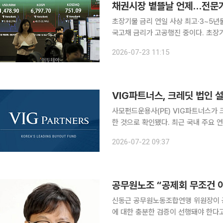
채권시장 볕뜰날 언제…전문가
초장기물 금리 연일 사상 최고·3~5년
국고채 금리가 고공행진 중이다. 초장기
전 기록했던 연중 최고 수준을 위협하
2026-07-23 11:15
가에도 불구하고 연속(백투백) 금리인상
VIG파트너스, 크레딧 법인 
사모펀드운용사(PE) VIG파트너스가 
한 것으로 확인됐다. 최근 국내 주요 
복 지원을 제한하자, 이를 타개하기 위한 구조적 
2026-07-22 09:37
업계에 따르며 VIG파트너스는 이달 
공무원노조 “공제회 무조건 이
신동근 공무원노동조합연맹 위원장이 공
에 대한 충분한 검증이 선행돼야 한다고 밝혔다. 신 위원장은 21일 논평을 통