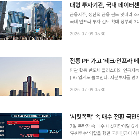
금융지주, 생산적 금융 펀드 잇따라 
국내 인프라 투자 검토 확대 정부의 3대 메가프로젝트 추진을 계기로 금융지주와 기관투자가 자금
이 국내 데이터센터와 전력 인프라로 향
2026-07-09 05:30
시설이 장기 투자처로 부상하면서 대형
민관 합동 반도체 클러스터와 인공지능
(IB) 업계도 들썩인다. 지분투자를 
장이 새 격전지로 떠올랐다. 특히, 
2026-07-09 05:30
투자 구조를 본격 가동하면서, 대형 
'서킷폭락' 속 매수 전환 국민
7일 폭락장 속 매수 나섰지만이달 6거래일간 3112억 순매
'구원투수' 역할을 했던 국민연금이 하루 만에 다시 