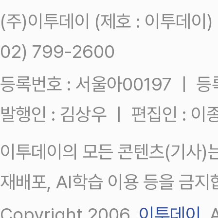
(주)이투데이 (제호 : 이투데이
02) 799-2600
등록번호 : 서울아00197 ㅣ 등록일
발행인 : 김상우 ㅣ 편집인 : 
이투데이의 모든 콘텐츠(기사)는
재배포, AI학습 이용 등을 금지
Copyright 2006.
이투데이
.