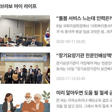
브라보 마이 라이프
“돌봄 서비스 느는데 인력은
9일 국회의원회관에서 ‘사회복지종사자 
가 속 종사자 평균 임금 315만 원…퇴직연금 도입 필요성 
지 서비스의 중요성이 커지고 있지만 
2026-03-11 06:00
남아 있다는 지적이 나온다. 고령 인
“장기요양기관 전문인배상책
장기요양기관이 가입해야 하는 전문인배상
호사는 14일 “장기요양기관이 보건복
기준의 해석이 큰 혼란을 가져오고 있다
2025-11-14 20:43
미리 알아두면 도움 될 절세 
한 씨는 이자소득이나 배당소득 같은
것을 잘 알고 있다. 그래서 특히 절세 