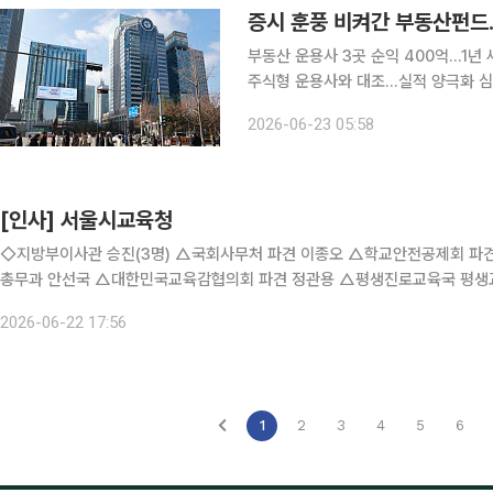
증시 훈풍 비켜간 부동산펀드…
부동산 운용사 3곳 순익 400억…1년
주식형 운용사와 대조…실적 양극화 심화 증시 활황에 자산운용사 1분기 실적이 역대 최대 
개선됐지만 부동산 운용사에는 온기가 
2026-06-23 05:58
[인사] 서울시교육청
◇지방부이사관 승진(3명) △국회사무처 파견 이종오 △학교안전공제회 파견 고경춘 △강서도서관장 이종현 ◇지방서기관 승진(8명) △
총무과 안선국 △대한민국교육감협의회 파견 정관용 △평생진로교육국 평생
원 행정지원과장 황금영 △교육연수원 행정지원과장 대변인 겸임 김구 △
2026-06-22 17:56
1
2
3
4
5
6