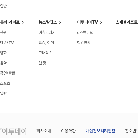
일반
문화·라이프
뉴스발전소
이투데이TV
스페셜리포트
관광
이슈크래커
e스튜디오
방송/TV
요즘, 이거
랭킹영상
영화
그래픽스
음악
한 컷
공연/출판
스포츠
일반
회사소개
이용약관
개인정보처리방침
청소년