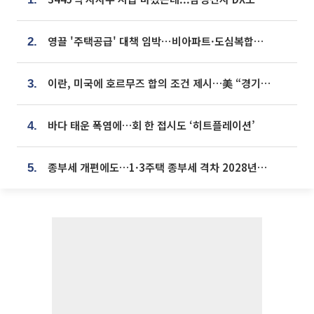
영끌 '주택공급' 대책 임박⋯비아파트·도심복합까지 총동원
2.
이란, 미국에 호르무즈 합의 조건 제시…美 “경기 아직 안 끝나” [종합]
3.
바다 태운 폭염에…회 한 접시도 ‘히트플레이션’
4.
종부세 개편에도…1·3주택 종부세 격차 2028년부터 확대
5.