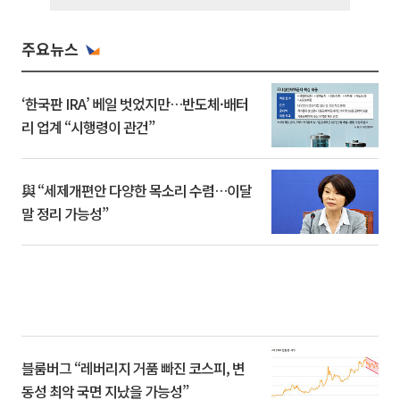
주요뉴스
‘한국판 IRA’ 베일 벗었지만…반도체·배터
리 업계 “시행령이 관건”
與 “세제개편안 다양한 목소리 수렴…이달
말 정리 가능성”
블룸버그 “레버리지 거품 빠진 코스피, 변
동성 최악 국면 지났을 가능성”