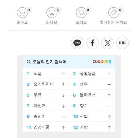
0
0
0
0
좋아요
화나요
슬퍼요
추가취재 원해요