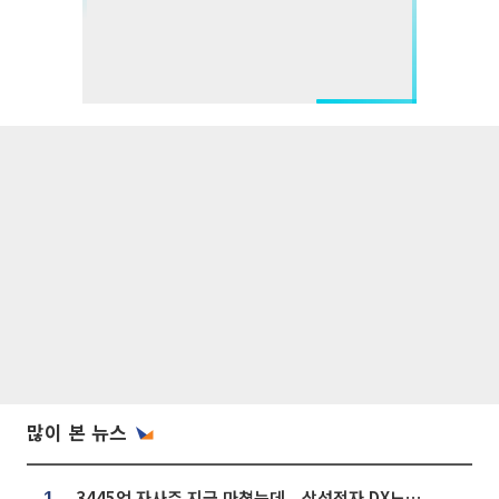
많이 본 뉴스
3445억 자사주 지급 마쳤는데...삼성전자 DX노조, 뒤늦은 '떼쓰기 집회'
1.