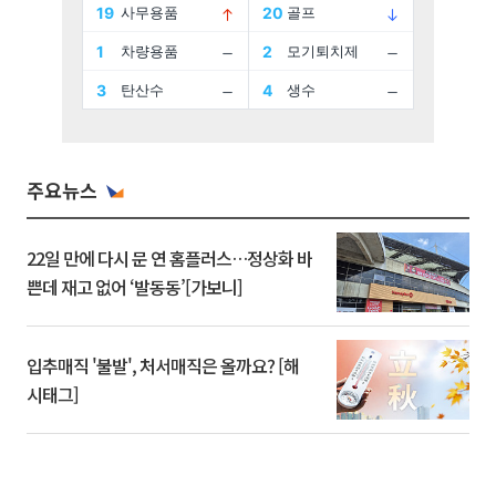
주요뉴스
22일 만에 다시 문 연 홈플러스…정상화 바
쁜데 재고 없어 ‘발동동’[가보니]
입추매직 '불발', 처서매직은 올까요? [해
시태그]