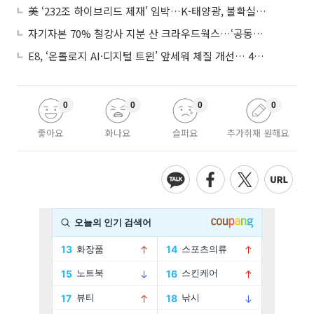
美 ‘232조 하이브리드 제재’ 임박…K-태양광, 불확실성 털고 날개 다나
자기자본 70% 철강사 지분 산 크라우드웍스…‘공동경영’으로 AI 시너지 낼까
E8, ‘온톨로지 AI·디지털 트윈’ 앞세워 체질 개선… 4분기 흑자전환 총력
0
0
0
0
좋아요
화나요
슬퍼요
추가취재 원해요