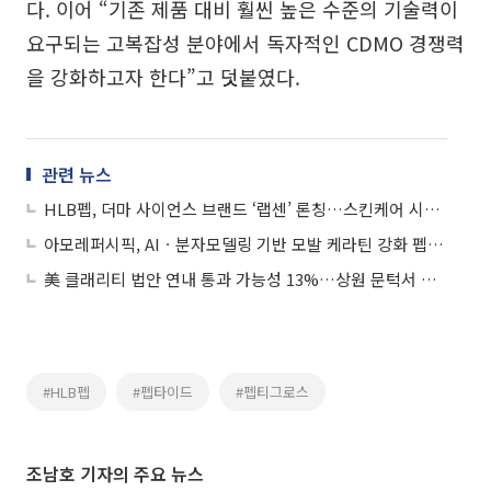
다. 이어 “기존 제품 대비 훨씬 높은 수준의 기술력이
요구되는 고복잡성 분야에서 독자적인 CDMO 경쟁력
을 강화하고자 한다”고 덧붙였다.
관련 뉴스
HLB펩, 더마 사이언스 브랜드 ‘랩센’ 론칭…스킨케어 시장 본격 진출
아모레퍼시픽, AIㆍ분자모델링 기반 모발 케라틴 강화 펩타이드 개발
美 클래리티 법안 연내 통과 가능성 13%…상원 문턱서 제동
#HLB펩
#펩타이드
#펩티그로스
조남호 기자의 주요 뉴스