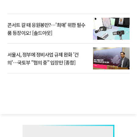
콘서트 갈 때 응원봉만?⋯'최애' 위한 필수
품 등장이오! [솔드아웃]
서울시, 정부에 정비사업 규제 완화 '건
의'⋯국토부 "협의 중" 입장만 [종합]