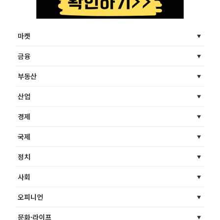
마켓
금융
부동산
산업
경제
국제
정치
사회
오피니언
문화·라이프