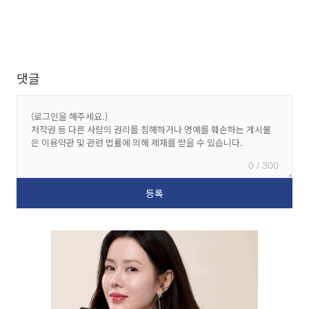
댓글
0 / 300