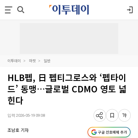
이투데이
마켓
일반
HLB펩, 日 펩티그로스와 ‘펩타이
드’ 동맹…글로벌 CDMO 영토 넓
힌다
입력 2026-05-19 09:08
조남호 기자
구글 선호매체 추가