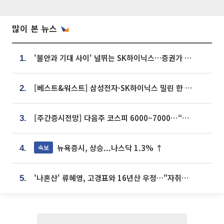
많이 본 뉴스
'불안과 기대 사이' 널뛰는 SK하이닉스…증권가 "HBM4·LTA 기반 펀터멘털 견고"
1.
[베스트&워스트] 삼성전자·SK하이닉스 밀린 한 주…상상인증권은 85% 급등
2.
[주간증시전망] 다음주 코스피 6000~7000⋯“外人 수급은 정책이 변수”
3.
뉴욕증시, 상승...나스닥 1.3% ↑
속보
4.
'나혼산' 류혜영, 고경표와 16년산 우정…"자취방서 부모님과 마주쳐"
5.