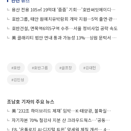
관련 뉴스
용산 전용 105㎡ 19억대 ‘줍줍’ 기회…'호반써밋에이디션' 무순위 청약
호반그룹, 태안 원예치유박람회 개막 지원⋯5억 출연·관광 연계
호반건설, 면목역6의5구역 수주…서울 정비사업 공략 속도
美 클래리티 법안 연내 통과 가능성 13%…상원 문턱서 제동
#호반
#호반그룹
#골프장
#김대헌
#김민성
조남호 기자의 주요 뉴스
美 ‘232조 하이브리드 제재’ 임박…K-태양광, 불확실성 털고 날개 다나
자기자본 70% 철강사 지분 산 크라우드웍스…‘공동경영’으로 AI 시너지 낼까
E8, ‘온톨로지 AI·디지털 트윈’ 앞세워 체질 개선… 4분기 흑자전환 총력