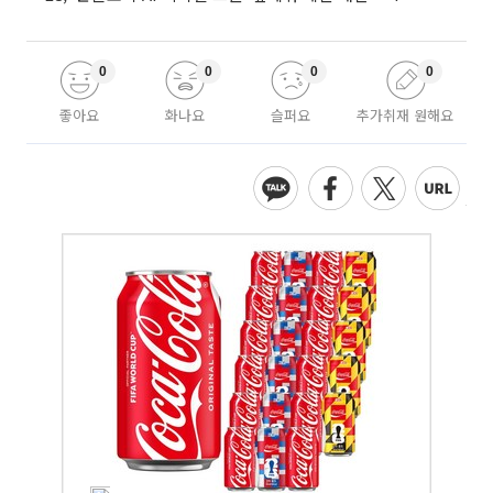
0
0
0
0
좋아요
화나요
슬퍼요
추가취재 원해요