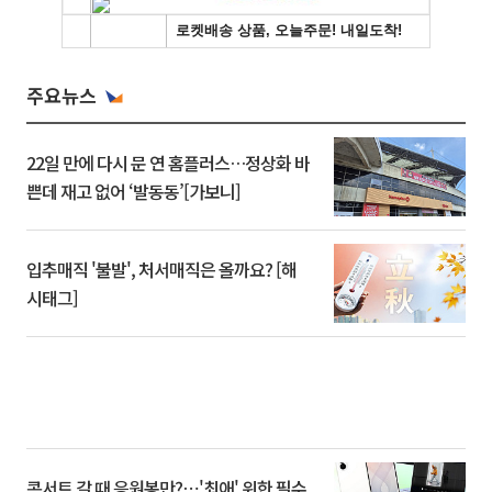
주요뉴스
22일 만에 다시 문 연 홈플러스…정상화 바
쁜데 재고 없어 ‘발동동’[가보니]
입추매직 '불발', 처서매직은 올까요? [해
시태그]
콘서트 갈 때 응원봉만?⋯'최애' 위한 필수