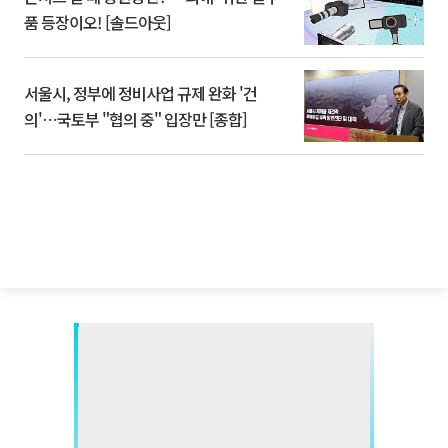
품 등장이오! [솔드아웃]
서울시, 정부에 정비사업 규제 완화 '건
의'⋯국토부 "협의 중" 입장만 [종합]