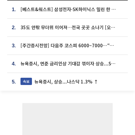
[베스트&워스트] 삼성전자·SK하이닉스 밀린 한 주…상상인증권은 85% 급등
1.
35도 안팎 무더위 이어져…전국 곳곳 소나기 [오늘 날씨]
2.
[주간증시전망] 다음주 코스피 6000~7000⋯“外人 수급은 정책이 변수”
3.
뉴욕증시, 연준 금리인상 기대감 꺾이자 상승...S&P500 사상 최고치 [종합]
4.
뉴욕증시, 상승...나스닥 1.3% ↑
속보
5.