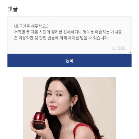
댓글
0 / 300