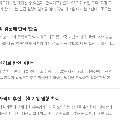
구가 7일 재개될 수 있을까. 한국야구위원회(KBO)가 6일 오후 10개 구
 참석하는 긴급 실행위원회를 열어 폭염 대책을 다시 논의한다. KBO는
서 관람객과 선수단의 안전 위험 상황이 발생했다”며 5∼6일 예정됐던
상 경로에 한국 '한숨'
치는 오키나와 동쪽한국·일본·중국·미국 등 각국 기상청 태풍 '돌핀' 예상 경로
5호 태풍 '찬홈' 현재 위치와 예상 경로 주목 제13호 태풍 ‘돌핀’이 오키나와
 제15호 태풍 ‘찬홈’이 새로 발생했다. 한국과 일본뿐 아니라 중국
 강화 방안 마련”
 것이라고 밝혔다. 5일(현지시간) 로이터통신에 따르면
속 가능한 방식으로 주주 환원을 강화하는 방안을 모색하고 있다”고 밝혔다.
그러면서 자세한 내용은 “조만간 공개할 예정”이라고 덧붙였다. SK하이닉스도 로이터에 전달한 성명에서 “연
가격제 추진…韓 기업 영향 촉각
폴리실리콘에 관세와 최저수입가격제를 도입하는 방안을 추진한다. 태양광과
콘의 미국 내 생산을 확대하고 중국 의존도를 낮추려는 조치다. 이번 조처
쏠리고 있다. 5일(현지시간) 블룸버그통신에 따르면 미국 행정부 내에서는