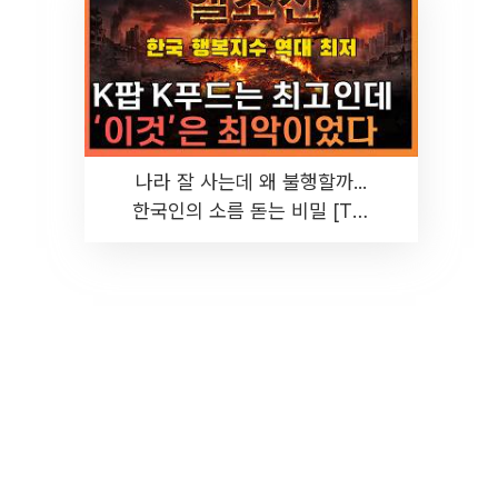
나라 잘 사는데 왜 불행할까...
한국인의 소름 돋는 비밀 [T같
은F]