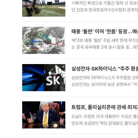
기록적인 폭염으로 이틀간 멈춰 선 프로야
단 단장과 한국프로야구선수협회 관계자가
5일 “최근 전국적으로 폭염이 지속되면
KBO리그와
태풍 '돌핀' 이어 '찬홈' 등장…예
제13호 태풍 ‘돌핀’ 6일 새벽 현재 위
는 중국 동부태풍 3개 동시 활동 중…제1
를 향해 서진하는 가운데 북서태평양에서는
삼성전자·SK하이닉스 “주주 환원
삼성전자와 SK하이닉스가 주주환원 강화 방안 마련에 나설
삼성전자는 로이터에 보낸 성명에서 “지
트럼프, 폴리실리콘에 관세·최저
도널드 트럼프 미국 대통령이 수입산 
반도체 공급망의 핵심 원재료인 폴리실리
로 한국 기업에 미칠 영향에도 관심이 