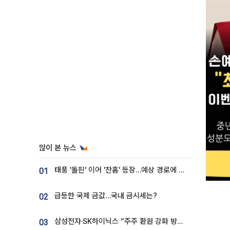
많이 본 뉴스
태풍 '돌핀' 이어 '찬홈' 등장…예상 경로에 한국 '한숨'
01
급등한 국제 금값…국내 금시세는?
02
삼성전자·SK하이닉스 “주주 환원 강화 방안 마련”
03