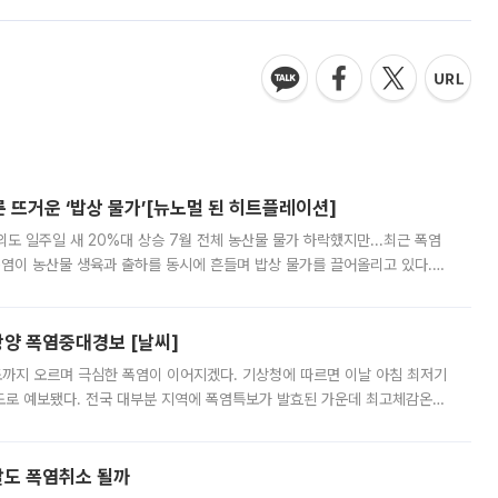
른 뜨거운 ‘밥상 물가’[뉴노멀 된 히트플레이션]
도 일주일 새 20%대 상승 7월 전체 농산물 물가 하락했지만...최근 폭염
폭염이 농산물 생육과 출하를 동시에 흔들며 밥상 물가를 끌어올리고 있다.
 아니라 오이와 참외, 브로콜리 가격까지 일주일 새 두 자릿수로 뛰었다.
양 폭염중대경보 [날씨]
도까지 오르며 극심한 폭염이 이어지겠다. 기상청에 따르면 이날 아침 최저기
39도로 예보됐다. 전국 대부분 지역에 폭염특보가 발효된 가운데 최고체감온도
. 특히 폭염중대경보가 발표된 서울과 인천 강화ㆍ인천 북부ㆍ인천 남부, 경
말도 폭염취소 될까