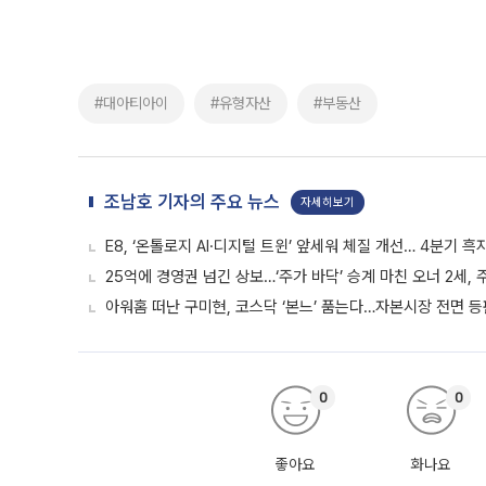
#대아티아이
#유형자산
#부동산
조남호 기자의 주요 뉴스
자세히보기
E8, ‘온톨로지 AI·디지털 트윈’ 앞세워 체질 개선… 4분기 
25억에 경영권 넘긴 상보…‘주가 바닥’ 승계 마친 오너 2세,
아워홈 떠난 구미현, 코스닥 ‘본느’ 품는다…자본시장 전면 등
0
0
좋아요
화나요