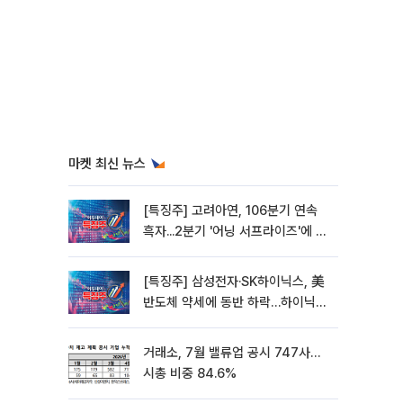
마켓 최신 뉴스
[특징주] 고려아연, 106분기 연속
흑자...2분기 '어닝 서프라이즈'에 장
초반 12%대 강세
[특징주] 삼성전자·SK하이닉스, 美
반도체 약세에 동반 하락…하이닉스
5%↓
거래소, 7월 밸류업 공시 747사…
시총 비중 84.6%