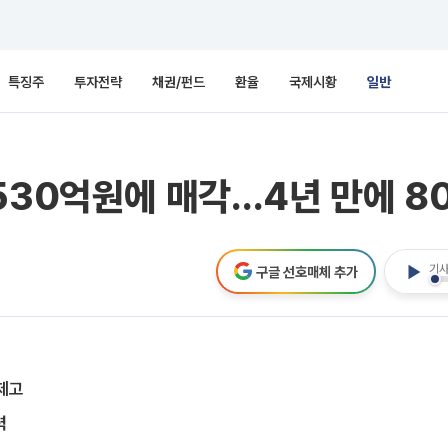
특징주
투자전략
채권/펀드
환율
국제시황
일반
530억원에 매각…4년 만에 8
기사
구글 선호매체 추가
제고
력