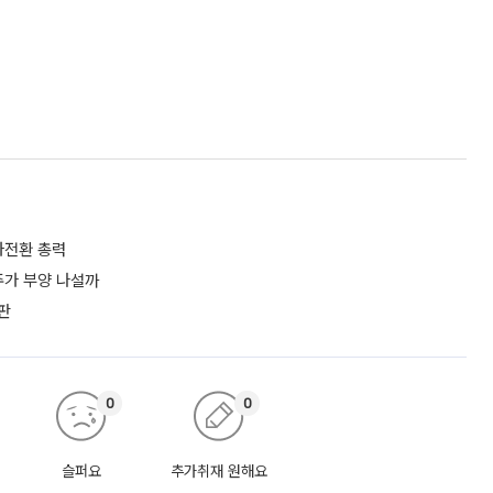
흑자전환 총력
 주가 부양 나설까
판
0
0
슬퍼요
추가취재 원해요