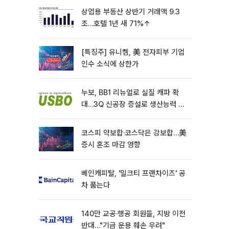
상업용 부동산 상반기 거래액 9.3
조…호텔 1년 새 71%↑
[특징주] 유니켐, 美 전자피부 기업
인수 소식에 상한가
누보, BB1 리뉴얼로 실질 캐파 확
대…3Q 신공장 증설로 생산능력 2
배
코스피 약보합·코스닥은 강보합…美
증시 혼조 마감 영향
베인캐피탈, '밀크티 프랜차이즈' 공
차 품는다
140만 교공·행공 회원들, 지방 이전
반대…"기금 운용 훼손 우려"