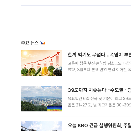
주요 뉴스
한끼 먹기도 무섭다...폭염이 부
고온에 생육 부진·출하량 감소…오이·참외
영향, 8월부터 본격 반영 연일 이어진 
고온에 취약한 시금치와 상추 등 잎채소뿐
39도까지 치솟는다⋯수도권ㆍ광
목요일인 6일 전국 낮 기온이 최고 39
온은 21~27도, 낮 최고기온은 30~
는 35도 안팎까지 올라 매우 무덥겠다
기
오늘 KBO 긴급 실행위원회, 주