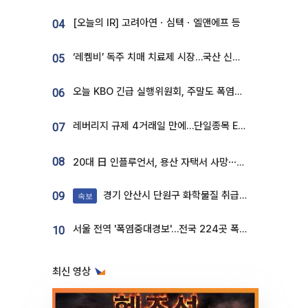
[오늘의 IR] 고려아연ㆍ심텍ㆍ엘앤에프 등
04
‘레켐비’ 독주 치매 치료제 시장…국산 신약 등장하나
05
오늘 KBO 긴급 실행위원회, 주말도 폭염취소 될까
06
레버리지 규제 4거래일 만에…단일종목 ETF 거래대금 '13분의 1' 급감
07
08
20대 日 인플루언서, 용산 자택서 사망⋯SNS 라방 중 숨져
경기 안산시 단원구 화학물질 취급 공장서 연기 발생
09
속보
서울 전역 '폭염중대경보'…전국 224곳 폭염특보
10
최신 영상