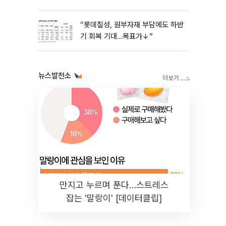
“롯데칠성, 원부자재 부담에도 하반
기 회복 기대…목표가↓”
뉴스발전소
만지고 누르며 푼다…스트레스
잡는 '말랑이' [데이터클립]