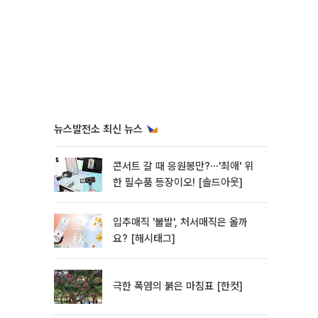
뉴스발전소 최신 뉴스
콘서트 갈 때 응원봉만?⋯'최애' 위
한 필수품 등장이오! [솔드아웃]
입추매직 '불발', 처서매직은 올까
요? [해시태그]
극한 폭염의 붉은 마침표 [한컷]