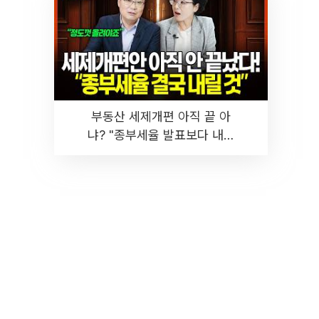
부동산 세제개편 아직 끝 아
냐? "종부세율 발표보다 내릴
것" 장기거주·양도세 전망 I 집
땅지성 I 김인만, 진미윤