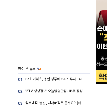
많이 본 뉴스
SK하이닉스, 용인·청주에 54조 투자…AI 메모리 생산기지 키운다
01
'2TV 생생정보' 오늘방송맛집- 배우 강성진 단골! 쌀국수ㆍ푸팟퐁 커리 맛집 '블○○○'
02
입추매직 '불발', 처서매직은 올까요? [해시태그]
03