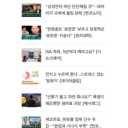
“삼성전자 하단 단단해질 것”⋯레버
리지 규제에 쏠림 완화 [찐코노미]
“한동훈은 ‘공한증’ 낮추고 장동혁은
‘공장증’ 키운다” [정치대학]
ISA 계좌, 5년마다 깨라고요? [이
슈크래커]
만지고 누르며 푼다…스트레스 잡는
'말랑이' [데이터클립]
"선풍기 틀고 자면 죽나요?" 폭염이
재조명한 엄마표 괴담 [해시태그]
에코프로, 화장품 업체 인수 추
진⋯“본업과 시너지 부족” [찐코노