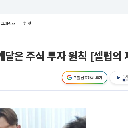
그래픽스
한 컷
깨달은 주식 투자 원칙 [셀럽의
기사
구글 선호매체 추가