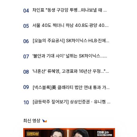
차인표 "동생 구강암 투병…떠나보낼 때 가장 힘들었다”
04
서울 40도 찍더니 하남 40.8도·광양 40.2도…전국 '펄펄'
05
[오늘의 주요공시] SK하이닉스·HLB·진에어·포스코홀딩스·네이버·대우건설 등
06
'불안과 기대 사이' 널뛰는 SK하이닉스…증권가 "HBM4·LTA 기반 펀터멘털 견고"
07
'나혼산' 류혜영, 고경표와 16년산 우정…"자취방서 부모님과 마주쳐"
08
09
[넥스블록]美 클래리티 법안 연내 통과 가능성 13%…상원 문턱서 제동
[급등락주 짚어보기] 상상인증권ㆍ유니켐 2연속, 본느 6연속 ‘상한가’⋯M&A 훈풍 분 증시
10
최신 영상