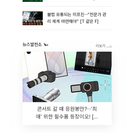
미]
불법 유통되는 미프진⋯“전문가 관
리 체계 마련해야” [T 같은 F]
뉴스발전소
콘서트 갈 때 응원봉만?⋯'최
애' 위한 필수품 등장이오! [솔
드아웃]