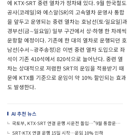
에 KTX-SRT 중련 열차가 정차돼 있다. 9월 한국철도
공사(코레일)와 에스알(SR)의 고속열차 운영사 통합
을 앞두고 운영되는 중련 열차는 호남선(토·일요일)과
경부선(금∼일요일) 일부 구간에서 상·하행 한 차례씩
운항할 예정이다. 기존에 한 대의 열차로 운행되던 호
남선(수서∼광주송정)은 이번 중련 열차 도입으로 좌
석이 기존 410석에서 820석으로 늘어난다. 중련 열
차는 상대적으로 저렴한 SRT의 운임을 적용받기 때
문에 KTX를 기준으로 운임이 약 10% 할인되는 효과
도 발생한다.
AI 추천 뉴스
국토부, KTX·SRT 연결 운행 시운전 돌입…"9월 통합운행 목표"
SRT·KTX 연결 운행 15일 시작…운임 10% 인하