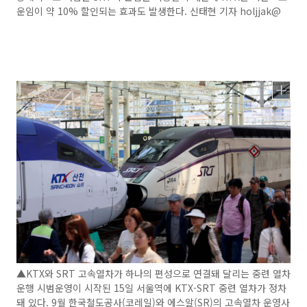
운임이 약 10% 할인되는 효과도 발생한다. 신태현 기자 holjjak@
▲KTX와 SRT 고속열차가 하나의 편성으로 연결돼 달리는 중련 열차
운행 시범운영이 시작된 15일 서울역에 KTX-SRT 중련 열차가 정차
돼 있다. 9월 한국철도공사(코레일)와 에스알(SR)의 고속열차 운영사