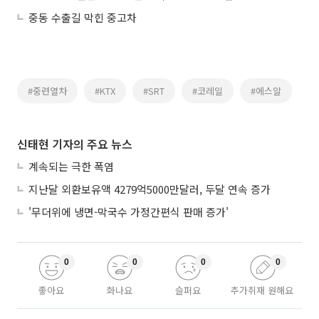
중동 수출길 막힌 중고차
#중련열차
#KTX
#SRT
#코레일
#에스알
신태현 기자의 주요 뉴스
계속되는 극한 폭염
지난달 외환보유액 4279억5000만달러, 두달 연속 증가
'무더위에 냉면-막국수 가정간편식 판매 증가'
0
0
0
0
좋아요
화나요
슬퍼요
추가취재 원해요