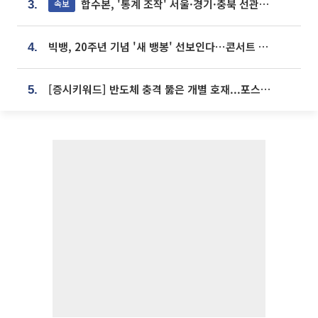
합수본, '통계 조작' 서울·경기·충북 선관위 등 추가 압수수색
속보
3.
빅뱅, 20주년 기념 '새 뱅봉' 선보인다⋯콘서트 앞두고 팝업 개최
4.
[증시키워드] 반도체 충격 뚫은 개별 호재...포스코퓨처엠·에코프로·한화솔루션 '눈길'
5.