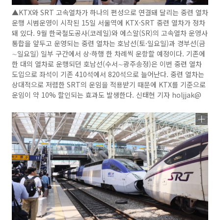
▲KTX와 SRT 고속열차가 하나의 편성으로 연결돼 달리는 중련 열차
운행 시범운영이 시작된 15일 서울역에 KTX-SRT 중련 열차가 정차
돼 있다. 9월 한국철도공사(코레일)와 에스알(SR)의 고속열차 운영사
통합을 앞두고 운영되는 중련 열차는 호남선(토·일요일)과 경부선(금
∼일요일) 일부 구간에서 상·하행 한 차례씩 운항할 예정이다. 기존에
한 대의 열차로 운행되던 호남선(수서∼광주송정)은 이번 중련 열차
도입으로 좌석이 기존 410석에서 820석으로 늘어난다. 중련 열차는
상대적으로 저렴한 SRT의 운임을 적용받기 때문에 KTX를 기준으로
운임이 약 10% 할인되는 효과도 발생한다. 신태현 기자 holjjak@