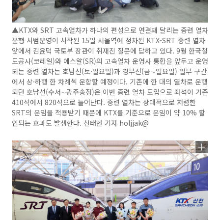
▲KTX와 SRT 고속열차가 하나의 편성으로 연결돼 달리는 중련 열차
운행 시범운영이 시작된 15일 서울역에 정차된 KTX-SRT 중련 열차
앞에서 김윤덕 국토부 장관이 취재진 질문에 답하고 있다. 9월 한국철
도공사(코레일)와 에스알(SR)의 고속열차 운영사 통합을 앞두고 운영
되는 중련 열차는 호남선(토·일요일)과 경부선(금∼일요일) 일부 구간
에서 상·하행 한 차례씩 운항할 예정이다. 기존에 한 대의 열차로 운행
되던 호남선(수서∼광주송정)은 이번 중련 열차 도입으로 좌석이 기존
410석에서 820석으로 늘어난다. 중련 열차는 상대적으로 저렴한
SRT의 운임을 적용받기 때문에 KTX를 기준으로 운임이 약 10% 할
인되는 효과도 발생한다. 신태현 기자 holjjak@