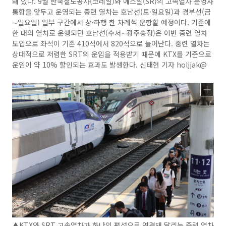
돼 있다. 9월 한국철도공사(코레일)와 에스알(SR)의 고속열차 운영사
통합을 앞두고 운영되는 중련 열차는 호남선(토·일요일)과 경부선(금
∼일요일) 일부 구간에서 상·하행 한 차례씩 운항할 예정이다. 기존에
한 대의 열차로 운행되던 호남선(수서∼광주송정)은 이번 중련 열차
도입으로 좌석이 기존 410석에서 820석으로 늘어난다. 중련 열차는
상대적으로 저렴한 SRT의 운임을 적용받기 때문에 KTX를 기준으로
운임이 약 10% 할인되는 효과도 발생한다. 신태현 기자 holjjak@
▲KTX와 SRT 고속열차가 하나의 편성으로 연결돼 달리는 중련 열차