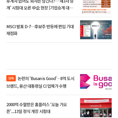
후계자 없어도 회사는 남긴다?…‘제3자 승
계’ 시험대 오른 中企 현장 [기업승계 대전
환]
MSCI 발표 D-7…후보주 반등에 편입 기대
재점화
논란의 'Busan is Good'…8억 도시
단독
브랜드, 용산 대통령실 CI 업체가 수행
2000억 수혈받은 홈플러스 ‘오늘 가오
픈’...13일 정식 개장 시험대