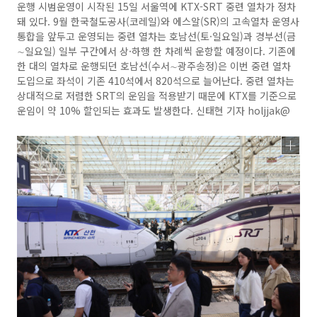
운행 시범운영이 시작된 15일 서울역에 KTX-SRT 중련 열차가 정차
돼 있다. 9월 한국철도공사(코레일)와 에스알(SR)의 고속열차 운영사
통합을 앞두고 운영되는 중련 열차는 호남선(토·일요일)과 경부선(금
∼일요일) 일부 구간에서 상·하행 한 차례씩 운항할 예정이다. 기존에
한 대의 열차로 운행되던 호남선(수서∼광주송정)은 이번 중련 열차
도입으로 좌석이 기존 410석에서 820석으로 늘어난다. 중련 열차는
상대적으로 저렴한 SRT의 운임을 적용받기 때문에 KTX를 기준으로
운임이 약 10% 할인되는 효과도 발생한다. 신태현 기자 holjjak@