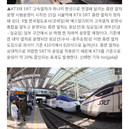
▲KTX와 SRT 고속열차가 하나의 편성으로 연결돼 달리는 중련 열차
운행 시범운영이 시작된 15일 서울역에 KTX-SRT 중련 열차가 정차
돼 있다. 9월 한국철도공사(코레일)와 에스알(SR)의 고속열차 운영사
통합을 앞두고 운영되는 중련 열차는 호남선(토·일요일)과 경부선(금
∼일요일) 일부 구간에서 상·하행 한 차례씩 운항할 예정이다. 기존에
한 대의 열차로 운행되던 호남선(수서∼광주송정)은 이번 중련 열차
도입으로 좌석이 기존 410석에서 820석으로 늘어난다. 중련 열차는
상대적으로 저렴한 SRT의 운임을 적용받기 때문에 KTX를 기준으로
운임이 약 10% 할인되는 효과도 발생한다. 신태현 기자 holjjak@