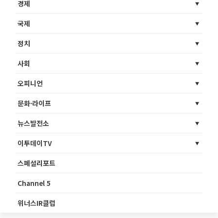
경제
국제
정치
사회
오피니언
문화·라이프
뉴스발전소
이투데이TV
스페셜리포트
Channel 5
위너스IR클럽