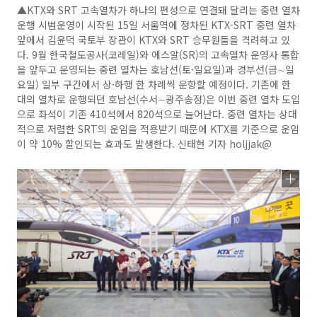
▲KTX와 SRT 고속열차가 하나의 편성으로 연결돼 달리는 중련 열차
운행 시범운영이 시작된 15일 서울역에 정차된 KTX-SRT 중련 열차
앞에서 김윤덕 국토부 장관이 KTX와 SRT 승무원들을 격려하고 있
다. 9월 한국철도공사(코레일)와 에스알(SR)의 고속열차 운영사 통합
을 앞두고 운영되는 중련 열차는 호남선(토·일요일)과 경부선(금∼일
요일) 일부 구간에서 상·하행 한 차례씩 운항할 예정이다. 기존에 한
대의 열차로 운행되던 호남선(수서∼광주송정)은 이번 중련 열차 도입
으로 좌석이 기존 410석에서 820석으로 늘어난다. 중련 열차는 상대
적으로 저렴한 SRT의 운임을 적용받기 때문에 KTX를 기준으로 운임
이 약 10% 할인되는 효과도 발생한다. 신태현 기자 holjjak@