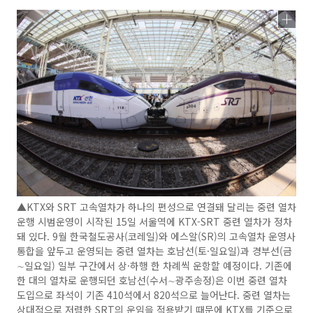
▲KTX와 SRT 고속열차가 하나의 편성으로 연결돼 달리는 중련 열차
운행 시범운영이 시작된 15일 서울역에 KTX-SRT 중련 열차가 정차
돼 있다. 9월 한국철도공사(코레일)와 에스알(SR)의 고속열차 운영사
통합을 앞두고 운영되는 중련 열차는 호남선(토·일요일)과 경부선(금
∼일요일) 일부 구간에서 상·하행 한 차례씩 운항할 예정이다. 기존에
한 대의 열차로 운행되던 호남선(수서∼광주송정)은 이번 중련 열차
도입으로 좌석이 기존 410석에서 820석으로 늘어난다. 중련 열차는
상대적으로 저렴한 SRT의 운임을 적용받기 때문에 KTX를 기준으로