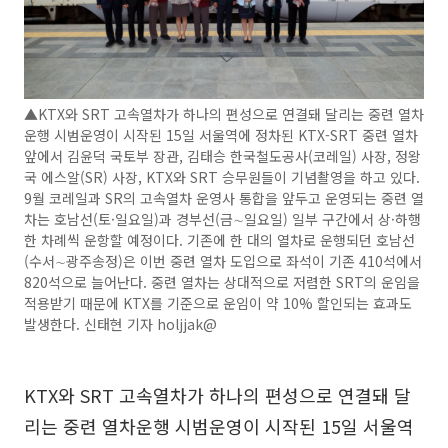
▲KTX와 SRT 고속열차가 하나의 편성으로 연결돼 달리는 중련 열차
운행 시범운영이 시작된 15일 서울역에 정차된 KTX-SRT 중련 열차
앞에서 김윤덕 국토부 장관, 김태승 한국철도공사(코레일) 사장, 정왕
국 에스알(SR) 사장, KTX와 SRT 승무원들이 기념촬영을 하고 있다.
9월 코레일과 SR의 고속열차 운영사 통합을 앞두고 운영되는 중련 열
차는 호남선(토·일요일)과 경부선(금∼일요일) 일부 구간에서 상·하행
한 차례씩 운항할 예정이다. 기존에 한 대의 열차로 운행되던 호남선
(수서∼광주송정)은 이번 중련 열차 도입으로 좌석이 기존 410석에서
820석으로 늘어난다. 중련 열차는 상대적으로 저렴한 SRT의 운임을
적용받기 때문에 KTX를 기준으로 운임이 약 10% 할인되는 효과도
발생한다. 신태현 기자 holjjak@
KTX와 SRT 고속열차가 하나의 편성으로 연결돼 달
리는 중련 열차운행 시범운영이 시작된 15일 서울역