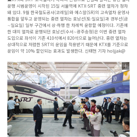
운행 시범운영이 시작된 15일 서울역에 KTX-SRT 중련 열차가 정차
돼 있다. 9월 한국철도공사(코레일)와 에스알(SR)의 고속열차 운영사
통합을 앞두고 운영되는 중련 열차는 호남선(토·일요일)과 경부선(금
∼일요일) 일부 구간에서 상·하행 한 차례씩 운항할 예정이다. 기존에
한 대의 열차로 운행되던 호남선(수서∼광주송정)은 이번 중련 열차
도입으로 좌석이 기존 410석에서 820석으로 늘어난다. 중련 열차는
상대적으로 저렴한 SRT의 운임을 적용받기 때문에 KTX를 기준으로
운임이 약 10% 할인되는 효과도 발생한다. 신태현 기자 holjjak@