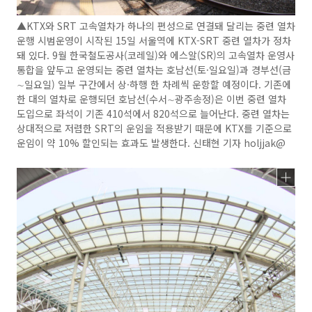
▲KTX와 SRT 고속열차가 하나의 편성으로 연결돼 달리는 중련 열차
운행 시범운영이 시작된 15일 서울역에 KTX-SRT 중련 열차가 정차
돼 있다. 9월 한국철도공사(코레일)와 에스알(SR)의 고속열차 운영사
통합을 앞두고 운영되는 중련 열차는 호남선(토·일요일)과 경부선(금
∼일요일) 일부 구간에서 상·하행 한 차례씩 운항할 예정이다. 기존에
한 대의 열차로 운행되던 호남선(수서∼광주송정)은 이번 중련 열차
도입으로 좌석이 기존 410석에서 820석으로 늘어난다. 중련 열차는
상대적으로 저렴한 SRT의 운임을 적용받기 때문에 KTX를 기준으로
운임이 약 10% 할인되는 효과도 발생한다. 신태현 기자 holjjak@