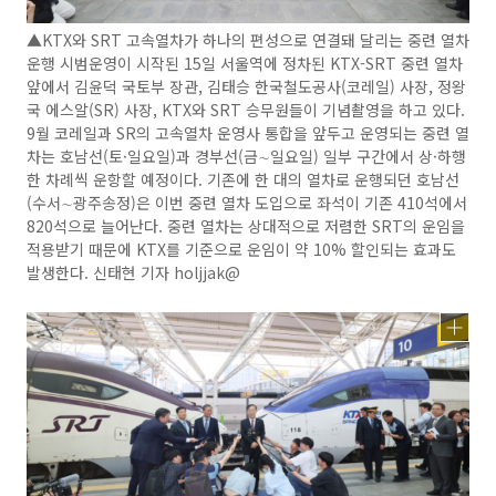
▲KTX와 SRT 고속열차가 하나의 편성으로 연결돼 달리는 중련 열차
운행 시범운영이 시작된 15일 서울역에 정차된 KTX-SRT 중련 열차
앞에서 김윤덕 국토부 장관, 김태승 한국철도공사(코레일) 사장, 정왕
국 에스알(SR) 사장, KTX와 SRT 승무원들이 기념촬영을 하고 있다.
9월 코레일과 SR의 고속열차 운영사 통합을 앞두고 운영되는 중련 열
차는 호남선(토·일요일)과 경부선(금∼일요일) 일부 구간에서 상·하행
한 차례씩 운항할 예정이다. 기존에 한 대의 열차로 운행되던 호남선
(수서∼광주송정)은 이번 중련 열차 도입으로 좌석이 기존 410석에서
820석으로 늘어난다. 중련 열차는 상대적으로 저렴한 SRT의 운임을
적용받기 때문에 KTX를 기준으로 운임이 약 10% 할인되는 효과도
발생한다. 신태현 기자 holjjak@