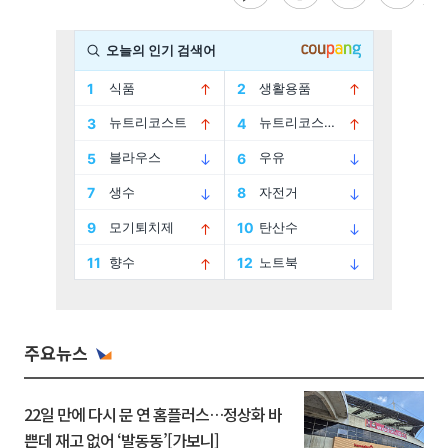
주요뉴스
22일 만에 다시 문 연 홈플러스…정상화 바
쁜데 재고 없어 ‘발동동’[가보니]