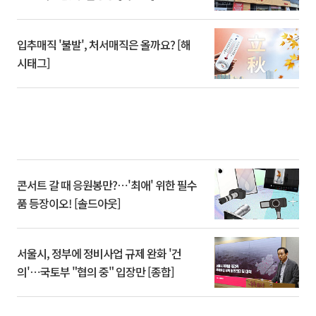
입추매직 '불발', 처서매직은 올까요? [해
시태그]
콘서트 갈 때 응원봉만?⋯'최애' 위한 필수
품 등장이오! [솔드아웃]
서울시, 정부에 정비사업 규제 완화 '건
의'⋯국토부 "협의 중" 입장만 [종합]