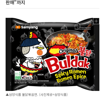
판매"까지
▲삼양식품 불닭볶음면. (사진제공=삼양식품)