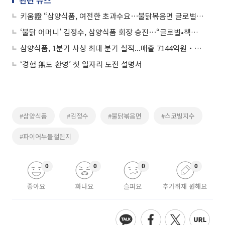
키움證 “삼양식품, 여전한 초과수요⋯불닭볶음면 글로벌 확장성에 영업익↑”
‘불닭 어머니’ 김정수, 삼양식품 회장 승진⋯“글로벌•책임 경영 강화”
삼양식품, 1분기 사상 최대 분기 실적...매출 7144억원‧영업이익 1771억원
‘경험 無도 환영’ 첫 일자리 도전 설명서
#삼양식품
#김정수
#불닭볶음면
#스코빌지수
#파이어누들챌린지
0
0
0
0
좋아요
화나요
슬퍼요
추가취재 원해요