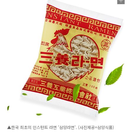
▲한국 최초의 인스턴트 라면 '삼양라면'. (사진제공=삼양식품)