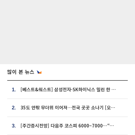
많이 본 뉴스
[베스트&워스트] 삼성전자·SK하이닉스 밀린 한 주…상상인증권은 85% 급등
1.
35도 안팎 무더위 이어져…전국 곳곳 소나기 [오늘 날씨]
2.
[주간증시전망] 다음주 코스피 6000~7000⋯“外人 수급은 정책이 변수”
3.