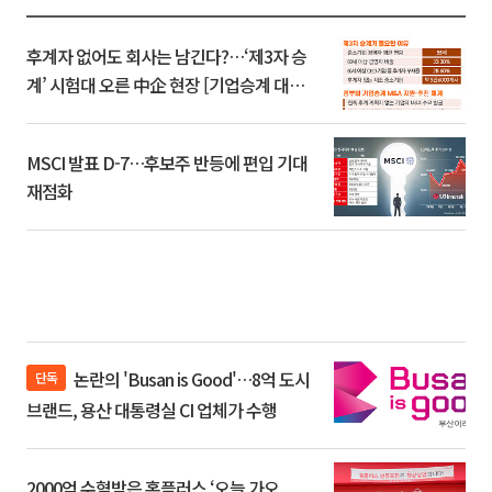
후계자 없어도 회사는 남긴다?…‘제3자 승
계’ 시험대 오른 中企 현장 [기업승계 대전
환]
MSCI 발표 D-7…후보주 반등에 편입 기대
재점화
논란의 'Busan is Good'…8억 도시
단독
브랜드, 용산 대통령실 CI 업체가 수행
2000억 수혈받은 홈플러스 ‘오늘 가오