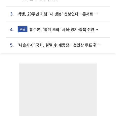
빅뱅, 20주년 기념 '새 뱅봉' 선보인다⋯콘서트 앞두고 팝업 개최
3.
합수본, '통계 조작' 서울·경기·충북 선관위 등 추가 압수수색
속보
4.
‘나솔사계’ 국화, 결별 후 재등장⋯첫인상 투표 휩쓸고 ‘인기녀’ 등극
5.