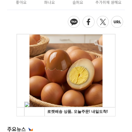
좋아요
화나요
슬퍼요
추가취재 원해요
주요뉴스