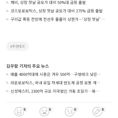
채비, 상장 첫날 공모가 대비 50%대 급등 출발
코스모로보틱스, 상장 첫날 공모가 대비 275% 급등 출발
구리값 폭등 전망에 전선주 줄줄이 상한가⋯‘상장 첫날’ 채비는 83%↑
#주연테크
김우람 기자의 주요 뉴스
매출 4000억대에 시총은 겨우 500억…구영테크 낮은 몸값에 저가 승계 마무리
라온로보틱스, 국내 유일 차세대 반도체 공정 로봇 개발 ‘고객사 테스트 진행’
신성에스티, 2300억 규모 미국법인 가동 초읽기…북미 ESS 공략 본격화
0
0
0
0