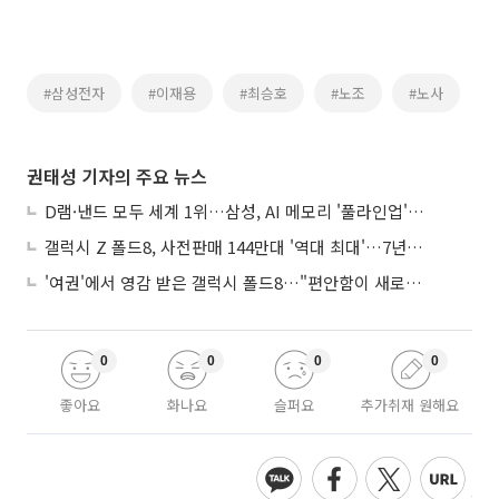
#삼성전자
#이재용
#최승호
#노조
#노사
권태성 기자의 주요 뉴스
D램·낸드 모두 세계 1위…삼성, AI 메모리 '풀라인업'으로 승부
갤럭시 Z 폴드8, 사전판매 144만대 '역대 최대'…7년만에 갤노트10 기록 넘어
'여권'에서 영감 받은 갤럭시 폴드8…"편안함이 새로운 디자인 경쟁력"
0
0
0
0
좋아요
화나요
슬퍼요
추가취재 원해요