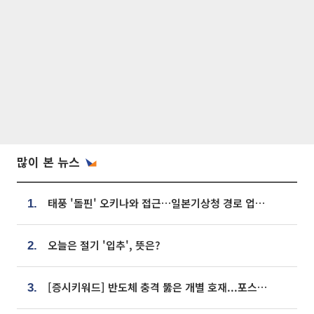
많이 본 뉴스
태풍 '돌핀' 오키나와 접근…일본기상청 경로 업데이트
1.
오늘은 절기 '입추', 뜻은?
2.
[증시키워드] 반도체 충격 뚫은 개별 호재...포스코퓨처엠·에코프로·한화솔루션 '눈길'
3.