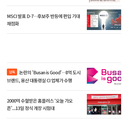
환]
MSCI 발표 D-7…후보주 반등에 편입 기대
재점화
논란의 'Busan is Good'…8억 도시
단독
브랜드, 용산 대통령실 CI 업체가 수행
2000억 수혈받은 홈플러스 ‘오늘 가오
픈’...13일 정식 개장 시험대