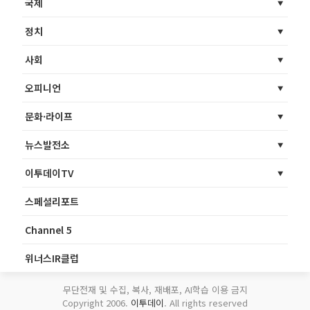
국제
정치
사회
오피니언
문화·라이프
뉴스발전소
이투데이TV
스페셜리포트
Channel 5
위너스IR클럽
무단전재 및 수집, 복사, 재배포, AI학습 이용 금지
Copyright 2006.
이투데이
. All rights reserved