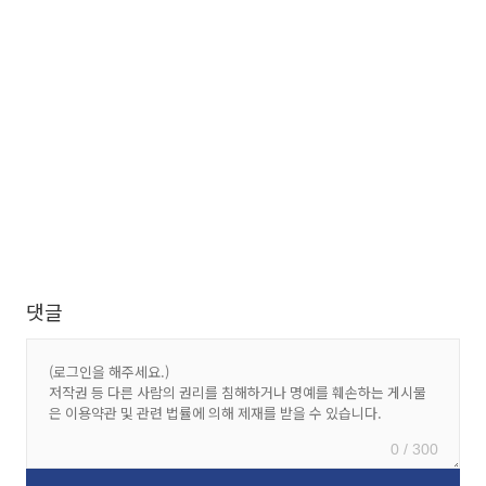
댓글
0 / 300