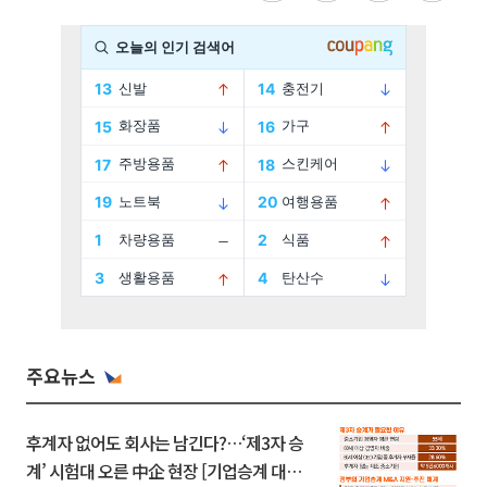
주요뉴스
후계자 없어도 회사는 남긴다?…‘제3자 승
계’ 시험대 오른 中企 현장 [기업승계 대전