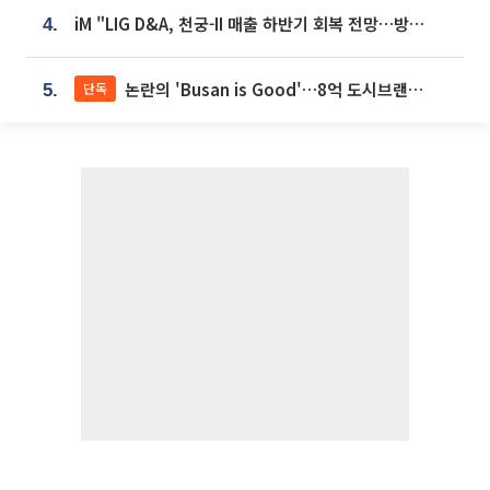
iM "LIG D&A, 천궁-II 매출 하반기 회복 전망…방산 톱픽 유지"
4.
논란의 'Busan is Good'…8억 도시브랜드, 용산 대통령실 CI 업체가 수행
단독
5.