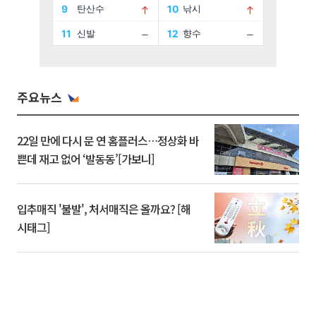
주요뉴스
22일 만에 다시 문 연 홈플러스…정상화 바
쁜데 재고 없어 ‘발동동’[가보니]
입추매직 '불발', 처서매직은 올까요? [해
시태그]