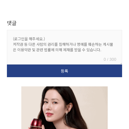
댓글
0 / 300