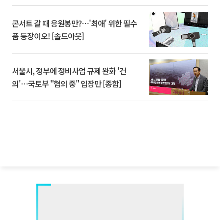
콘서트 갈 때 응원봉만?⋯'최애' 위한 필수
품 등장이오! [솔드아웃]
서울시, 정부에 정비사업 규제 완화 '건
의'⋯국토부 "협의 중" 입장만 [종합]