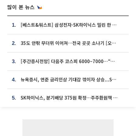
많이 본 뉴스
[베스트&워스트] 삼성전자·SK하이닉스 밀린 한 주…상상인증권은 85% 급등
1.
35도 안팎 무더위 이어져…전국 곳곳 소나기 [오늘 날씨]
2.
[주간증시전망] 다음주 코스피 6000~7000⋯“外人 수급은 정책이 변수”
3.
뉴욕증시, 연준 금리인상 기대감 꺾이자 상승...S&P500 사상 최고치 [종합]
4.
SK하이닉스, 분기배당 375원 확정…주주환원책 9월로 앞당겨 발표
5.