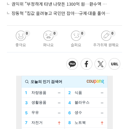
권익위 "부정하게 타낸 나랏돈 1300억 원…환수액 역대 최대"
장동혁 “집값 올려놓고 국민만 잡아⋯규제·대출 풀어야”
0
0
0
0
좋아요
화나요
슬퍼요
추가취재 원해요