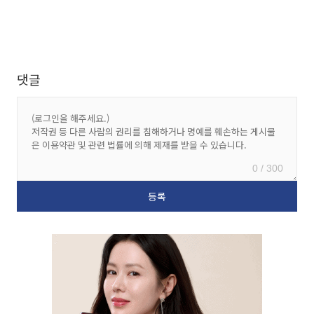
댓글
0 / 300