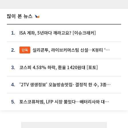
많이 본 뉴스
ISA 계좌, 5년마다 깨라고요? [이슈크래커]
1.
실리콘투, 라이브커머스팀 신설…K뷰티 ‘글로벌 판매망’ 확대[K뷰티 라방戰]
단독
2.
코스피 4.58% 하락, 환율 1420원대 [포토]
3.
'2TV 생생정보' 오늘방송맛집- 결정적 한 수, 3종 메밀면! 메밀 소바 맛집 '의○○○○'
4.
포스코퓨처엠, LFP 시장 뚫었다…배터리사와 대규모 장기 공급 합의
5.