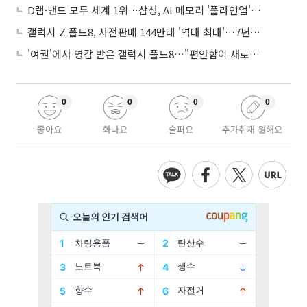
D램·낸드 모두 세계 1위…삼성, AI 메모리 '풀라인업'으로 승부
갤럭시 Z 폴드8, 사전판매 144만대 '역대 최대'…7년만에 갤노트10 기록 넘어
'여권'에서 영감 받은 갤럭시 폴드8…"편안함이 새로운 디자인 경쟁력"
0
0
0
0
좋아요
화나요
슬퍼요
추가취재 원해요