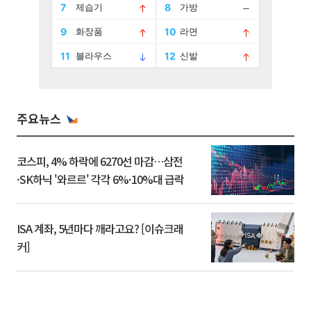
주요뉴스
코스피, 4% 하락에 6270선 마감…삼전
·SK하닉 '와르르' 각각 6%·10%대 급락
ISA 계좌, 5년마다 깨라고요? [이슈크래
커]