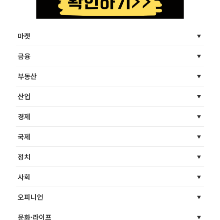
마켓
금융
부동산
산업
경제
국제
정치
사회
오피니언
문화·라이프