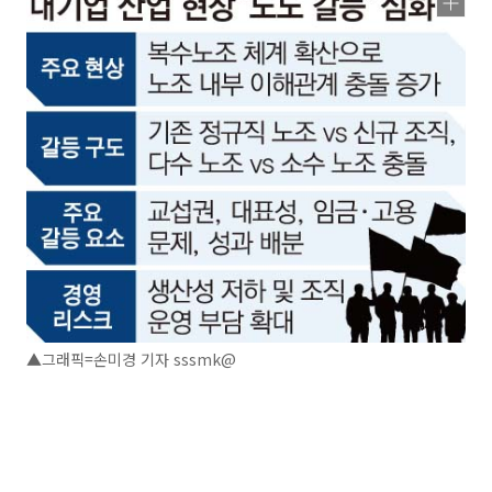
▲그래픽=손미경 기자 sssmk@