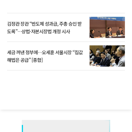
김정관 장관 “반도체 성과급, 주총 승인 받
도록”…상법·자본시장법 개정 시사
세금 꺼낸 정부에…오세훈 서울시장 “집값
해법은 공급” [종합]