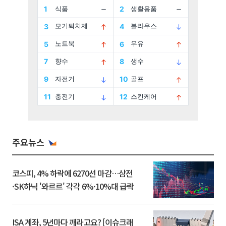
주요뉴스
코스피, 4% 하락에 6270선 마감…삼전
·SK하닉 '와르르' 각각 6%·10%대 급락
ISA 계좌, 5년마다 깨라고요? [이슈크래