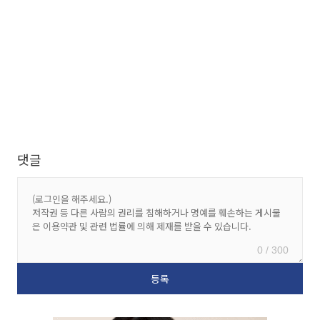
댓글
0 / 300