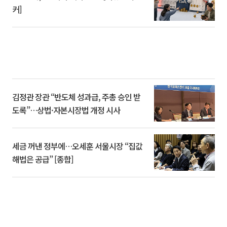
커]
김정관 장관 “반도체 성과급, 주총 승인 받
도록”…상법·자본시장법 개정 시사
세금 꺼낸 정부에…오세훈 서울시장 “집값
해법은 공급” [종합]