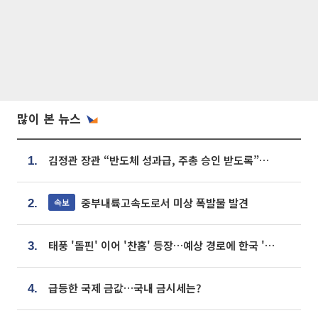
많이 본 뉴스
김정관 장관 “반도체 성과급, 주총 승인 받도록”…상법·자본시장법 개정 시사
1.
중부내륙고속도로서 미상 폭발물 발견
속보
2.
태풍 '돌핀' 이어 '찬홈' 등장…예상 경로에 한국 '한숨'
3.
급등한 국제 금값…국내 금시세는?
4.