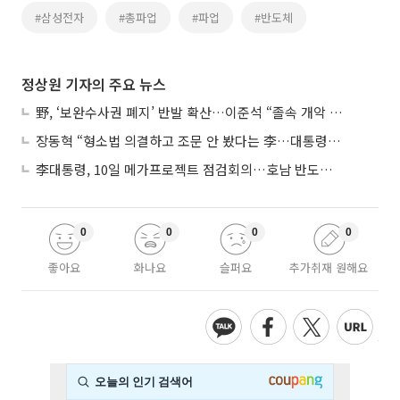
#삼성전자
#총파업
#파업
#반도체
정상원 기자의 주요 뉴스
野, ‘보완수사권 폐지’ 반발 확산…이준석 “졸속 개악 입법”
장동혁 “형소법 의결하고 조문 안 봤다는 李…대통령 맞나”
李대통령, 10일 메가프로젝트 점검회의…호남 반도체 속도전
0
0
0
0
좋아요
화나요
슬퍼요
추가취재 원해요