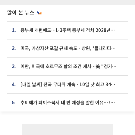
많이 본 뉴스
종부세 개편에도…1·3주택 종부세 격차 2028년부터 확대
1.
미국, 가상자산 포괄 규제 속도…상원, ‘클래리티법’ 9월 절차투표 추진
2.
이란, 미국에 호르무즈 합의 조건 제시…美 “경기 아직 안 끝나” [종합]
3.
[내일 날씨] 전국 무더위 계속…10일 낮 최고 34도 육박
4.
추미애가 페이스북서 네 번 재정을 말한 이유…7700억 추경 열쇠는 도의회에
5.