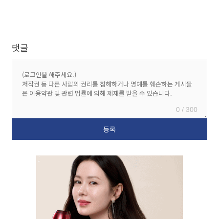
댓글
0 / 300