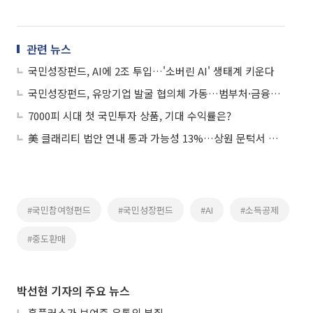
관련 뉴스
국민성장펀드, AI에 2조 투입…'소버린 AI' 생태계 키운다
국민성장펀드, 유망기업 발굴 협의체 가동…범부처·금융권 맞손
7000피 시대 첫 국민투자 상품, 기대 수익률은?
美 클래리티 법안 연내 통과 가능성 13%…상원 문턱서 제동
#국민참여형펀드
#국민성장펀드
#AI
#소득공제
#중도환매
박선현 기자의 주요 뉴스
홈플러스가 보여준 유통의 본질