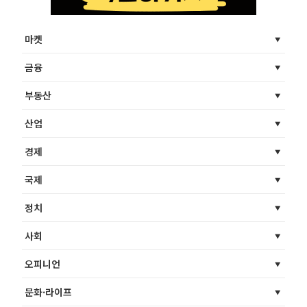
마켓
금융
부동산
산업
경제
국제
정치
사회
오피니언
문화·라이프