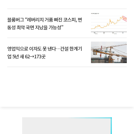
블룸버그 “레버리지 거품 빠진 코스피, 변
동성 최악 국면 지났을 가능성”
영업익으로 이자도 못 낸다…건설 한계기
업 5년 새 62→173곳