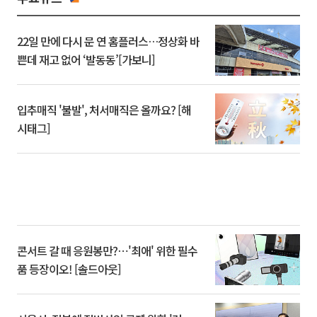
22일 만에 다시 문 연 홈플러스…정상화 바
쁜데 재고 없어 ‘발동동’[가보니]
입추매직 '불발', 처서매직은 올까요? [해
시태그]
콘서트 갈 때 응원봉만?⋯'최애' 위한 필수
품 등장이오! [솔드아웃]