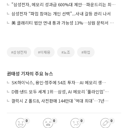
"삼성전자, 메모리 성과급 600%대 제안…파운드리는 최대 100%"
삼성전자 “파업 참여는 개인 선택"...사내 갈등 관리 나서
美 클래리티 법안 연내 통과 가능성 13%…상원 문턱서 제동
#삼성전자
#이재용
#노조
#파업
권태성 기자의 주요 뉴스
SK하이닉스, 용인·청주에 54조 투자…AI 메모리 생산기지 키운다
D램·낸드 모두 세계 1위…삼성, AI 메모리 '풀라인업'으로 승부
갤럭시 Z 폴드8, 사전판매 144만대 '역대 최대'…7년만에 갤노트10 기록 넘어
0
0
0
0