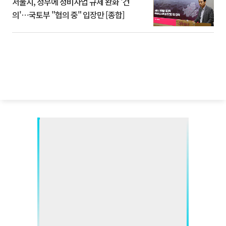
서울시, 정부에 정비사업 규제 완화 '건
의'⋯국토부 "협의 중" 입장만 [종합]