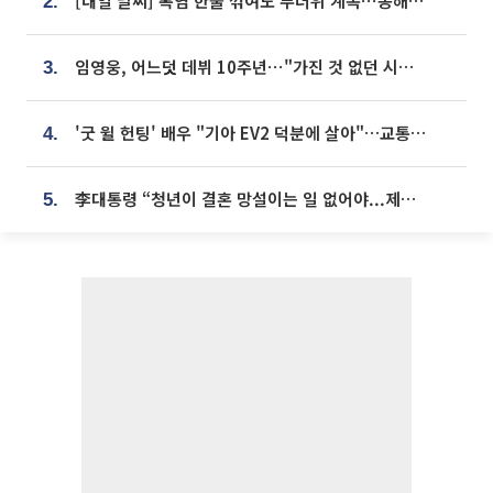
[내일 날씨] 폭염 한풀 꺾여도 무더위 계속⋯동해안 이틀 연속 비
2.
임영웅, 어느덧 데뷔 10주년⋯"가진 것 없던 시절, 내 앞엔 20명의 팬뿐"
3.
'굿 윌 헌팅' 배우 "기아 EV2 덕분에 살아"…교통사고 후 안전성 극찬
4.
李대통령 “청년이 결혼 망설이는 일 없어야...제도상 불이익 조사”
5.