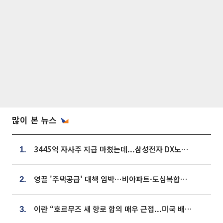
많이 본 뉴스
3445억 자사주 지급 마쳤는데...삼성전자 DX노조, 뒤늦은 '떼쓰기 집회'
1.
영끌 '주택공급' 대책 임박⋯비아파트·도심복합까지 총동원
2.
이란 “호르무즈 새 항로 합의 매우 근접...미국 배상 먼저”
3.