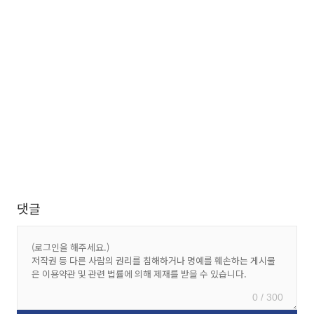
댓글
0 / 300