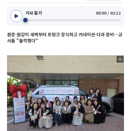
기사 듣기
00:00 / 02:12
원장·원감이 새벽부터 트렁크 장식하고 카네이션·다과 준비…교
사들 "울컥했다"