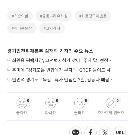
#스승의날
#물빛나래유치원
#카트렁크이벤트
#김미숙원장
#교사감사
경기인천취재본부 김재학 기자의 주요 뉴스
최원용 평택시장, 고덕택지상가 찾아 "주차 답, 현장에 있다"
추미애 "경기도는 빈껍데기 부자"…GRDP 늘어도 세입은 그대로
안민석 경기도교육감 "휴가 반납한 3일, 감동과 배움이었다"
0
0
0
0
좋아요
화나요
슬퍼요
추가취재 원해요