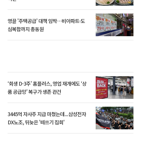
영끌 '주택공급' 대책 임박⋯비아파트·도
심복합까지 총동원
‘회생 D-3주’ 홈플러스, 영업 재개에도 ‘상
품 공급망’ 복구가 생존 관건
3445억 자사주 지급 마쳤는데...삼성전자
DX노조, 뒤늦은 '떼쓰기 집회'