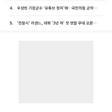
우성빈 기장군수 ‘유튜브 정치’에…국민의힘 군의원들 집단 반발
4.
'전참시' 리센느, 데뷔 '3년 차' 첫 연말 무대 오른다⋯"그동안 섭외 안 와"
5.