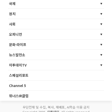
국제
정치
사회
오피니언
문화·라이프
뉴스발전소
이투데이TV
스페셜리포트
Channel 5
위너스IR클럽
무단전재 및 수집, 복사, 재배포, AI학습 이용 금지
Copyright 2006.
이투데이
. All rights reserved