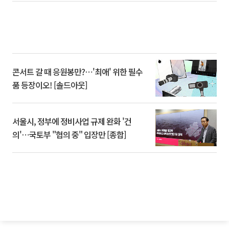
콘서트 갈 때 응원봉만?⋯'최애' 위한 필수
품 등장이오! [솔드아웃]
서울시, 정부에 정비사업 규제 완화 '건
의'⋯국토부 "협의 중" 입장만 [종합]