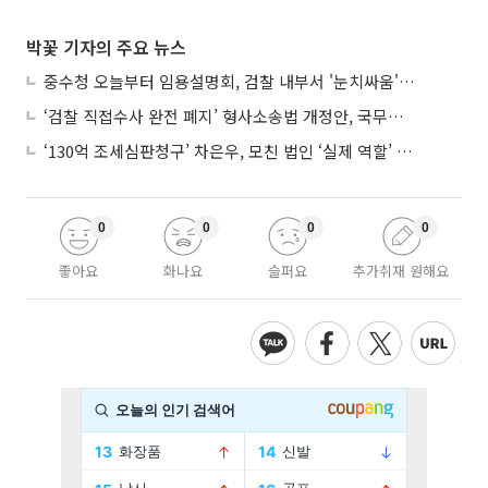
박꽃 기자의 주요 뉴스
중수청 오늘부터 임용설명회, 검찰 내부서 '눈치싸움' 기류변화도
‘검찰 직접수사 완전 폐지’ 형사소송법 개정안, 국무회의 통과
‘130억 조세심판청구’ 차은우, 모친 법인 ‘실제 역할’ 다툴 듯
0
0
0
0
좋아요
화나요
슬퍼요
추가취재 원해요