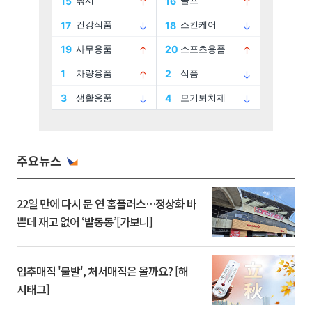
주요뉴스
22일 만에 다시 문 연 홈플러스…정상화 바
쁜데 재고 없어 ‘발동동’[가보니]
입추매직 '불발', 처서매직은 올까요? [해
시태그]