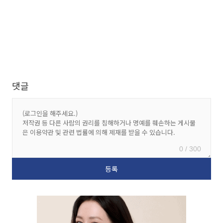
댓글
0 / 300