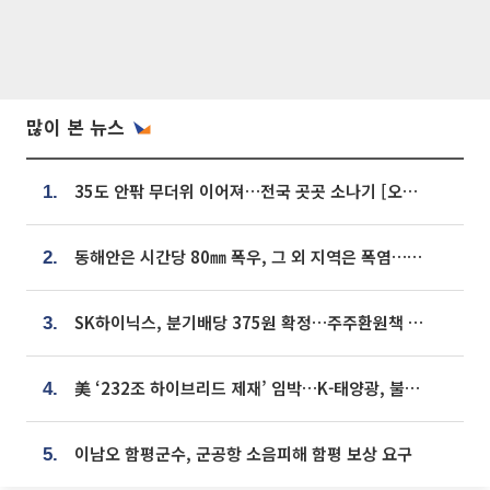
많이 본 뉴스
35도 안팎 무더위 이어져…전국 곳곳 소나기 [오늘 날씨]
1.
동해안은 시간당 80㎜ 폭우, 그 외 지역은 폭염…‘극과 극 날씨’
2.
SK하이닉스, 분기배당 375원 확정…주주환원책 9월로 앞당겨 발표
3.
美 ‘232조 하이브리드 제재’ 임박…K-태양광, 불확실성 털고 날개 다나
4.
이남오 함평군수, 군공항 소음피해 함평 보상 요구
5.