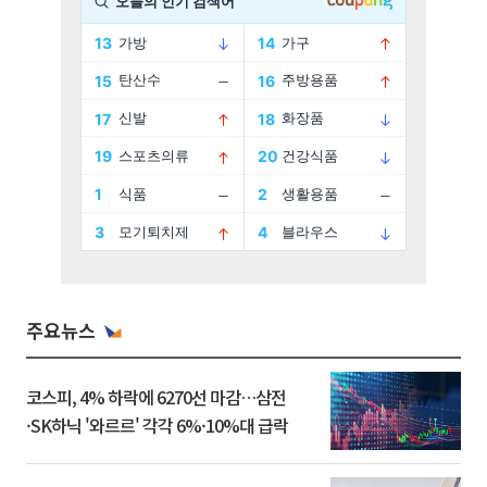
주요뉴스
코스피, 4% 하락에 6270선 마감…삼전
·SK하닉 '와르르' 각각 6%·10%대 급락