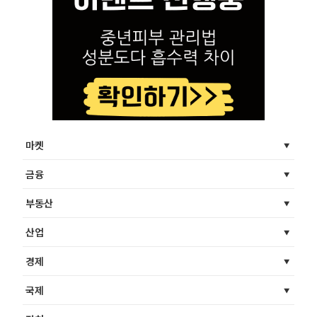
마켓
금융
부동산
산업
경제
국제