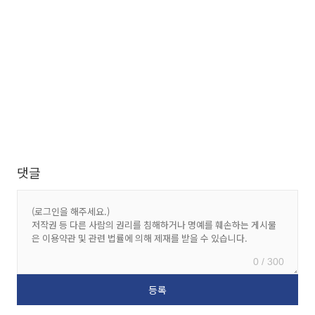
댓글
0 / 300