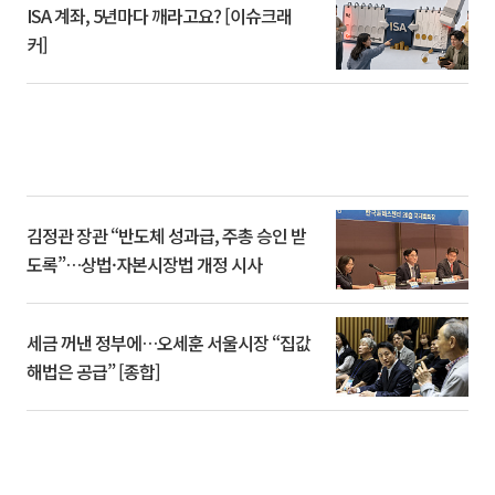
ISA 계좌, 5년마다 깨라고요? [이슈크래
커]
김정관 장관 “반도체 성과급, 주총 승인 받
도록”…상법·자본시장법 개정 시사
세금 꺼낸 정부에…오세훈 서울시장 “집값
해법은 공급” [종합]