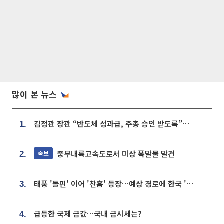
많이 본 뉴스
김정관 장관 “반도체 성과급, 주총 승인 받도록”…상법·자본시장법 개정 시사
1.
중부내륙고속도로서 미상 폭발물 발견
속보
2.
태풍 '돌핀' 이어 '찬홈' 등장…예상 경로에 한국 '한숨'
3.
급등한 국제 금값…국내 금시세는?
4.