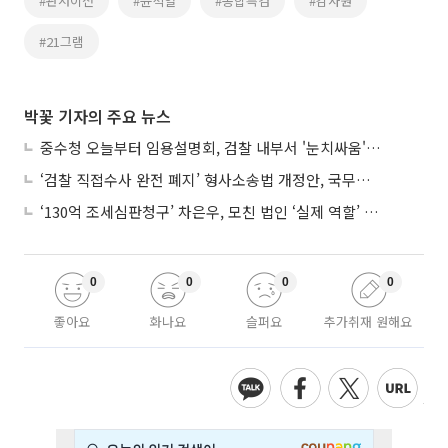
#관저이전
#윤석열
#종합특검
#감사원
#21그램
박꽃 기자의 주요 뉴스
중수청 오늘부터 임용설명회, 검찰 내부서 '눈치싸움' 기류변화도
‘검찰 직접수사 완전 폐지’ 형사소송법 개정안, 국무회의 통과
‘130억 조세심판청구’ 차은우, 모친 법인 ‘실제 역할’ 다툴 듯
0
0
0
0
좋아요
화나요
슬퍼요
추가취재 원해요