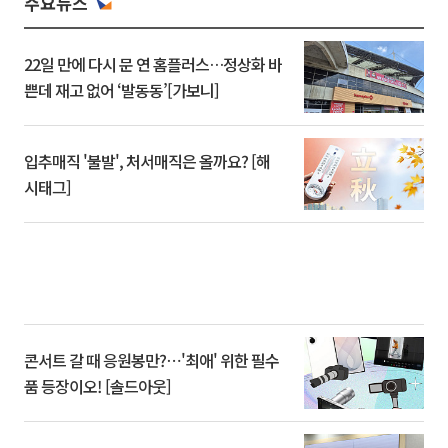
주요뉴스
22일 만에 다시 문 연 홈플러스…정상화 바
쁜데 재고 없어 ‘발동동’[가보니]
입추매직 '불발', 처서매직은 올까요? [해
시태그]
콘서트 갈 때 응원봉만?⋯'최애' 위한 필수
품 등장이오! [솔드아웃]