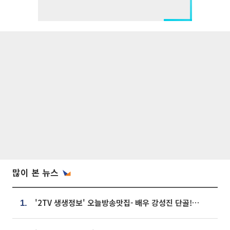
많이 본 뉴스
'2TV 생생정보' 오늘방송맛집- 배우 강성진 단골! 쌀국수ㆍ푸팟퐁 커리 맛집 '블○○○'
1.