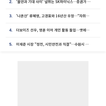
'불안과 기대 사이' 널뛰는 SK하이닉스…증권가 "HBM4·LTA 기반 펀터멘털 견고"
2.
'나혼산' 류혜영, 고경표와 16년산 우정…"자취방서 부모님과 마주쳐"
3.
더보이즈 선우, 영훈 이어 개인 활동 돌입⋯앳에어리어와 전속계약
4.
이재준 시장 "정전, 시민안전과 직결"…수원시 비상대응체계 가동
5.