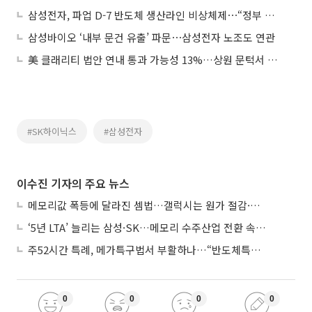
삼성전자, 파업 D-7 반도체 생산라인 비상체제⋯“정부 긴급조정권 발동해야”
삼성바이오 ‘내부 문건 유출’ 파문⋯삼성전자 노조도 연관
美 클래리티 법안 연내 통과 가능성 13%…상원 문턱서 제동
#SK하이닉스
#삼성전자
이수진 기자의 주요 뉴스
메모리값 폭등에 달라진 셈법…갤럭시는 원가 절감·아이폰은 서비스 확대
‘5년 LTA’ 늘리는 삼성·SK…메모리 수주산업 전환 속 다른 셈법
주52시간 특례, 메가특구법서 부활하나…“반도체특별법 담겨야”
0
0
0
0