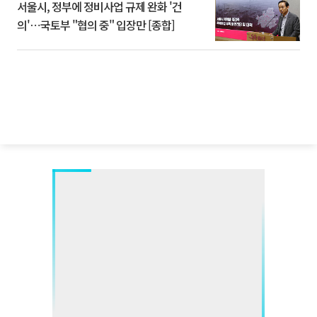
서울시, 정부에 정비사업 규제 완화 '건
의'⋯국토부 "협의 중" 입장만 [종합]