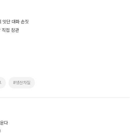
에 잇단 대화 손짓
 직접 참관
크
#생산차질
키운다
부