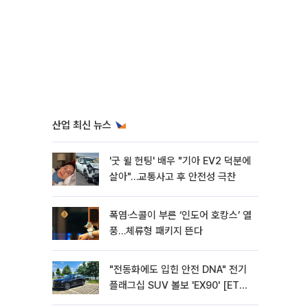
산업 최신 뉴스
'굿 윌 헌팅' 배우 "기아 EV2 덕분에
살아"…교통사고 후 안전성 극찬
폭염·스콜이 부른 ‘인도어 호캉스’ 열
풍…체류형 패키지 뜬다
"전동화에도 입힌 안전 DNA" 전기
플래그십 SUV 볼보 'EX90' [ET의
모빌리티]