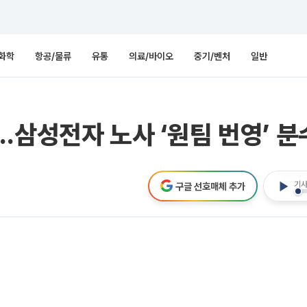
화학
항공/물류
유통
의료/바이오
중기/벤처
일반
…삼성전자 노사 ‘원팀 번영’ 
기사
구글 선호매체 추가