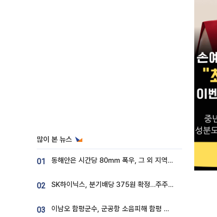
많이 본 뉴스
동해안은 시간당 80㎜ 폭우, 그 외 지역은 폭염…‘극과 극 날씨’
01
SK하이닉스, 분기배당 375원 확정…주주환원책 9월로 앞당겨 발표
02
이남오 함평군수, 군공항 소음피해 함평 보상 요구
03