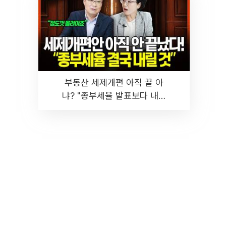
부동산 세제개편 아직 끝 아
냐? "종부세율 발표보다 내릴
것" 장기거주·양도세 전망 I 집
땅지성 I 김인만, 진미윤