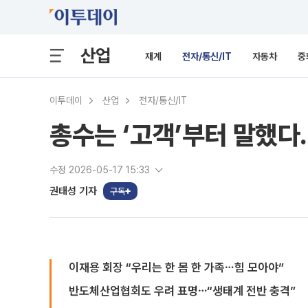
산업
재계
전자/통신/IT
자동차
중
이투데이
산업
전자/통신/IT
총수는 ‘고객’부터 말했다
수정 2026-05-17 15:33
권태성 기자
구독
이재용 회장 “우리는 한 몸 한 가족⋯힘 모아야”
반도체산업협회도 우려 표명⋯“생태계 전반 충격”