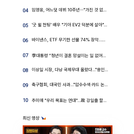
임영웅, 어느덧 데뷔 10주년⋯"가진 것 없던 시절, 내 앞엔 20명의 팬뿐"
04
'굿 윌 헌팅' 배우 "기아 EV2 덕분에 살아"…교통사고 후 안전성 극찬
05
바이낸스, ETF 무기한 선물 74% 장악…한국 레버리지 ETF 거래 급증 [e가상자산]
06
07
李대통령 “청년이 결혼 망설이는 일 없어야...제도상 불이익 조사”
이상일 시장, 다낭 국제무대 올랐다…"용인, 세계 최대 반도체 도시 된다"
08
축구협회, 대국민 사과…"압수수색·카드 논란 사죄, 강도 높은 쇄신"
09
10
추미애 "우리 목표는 연대"…故 강일출 할머니 흉상 제막
최신 영상