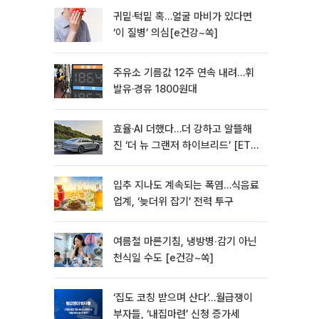
귀밑·턱밑 혹…얼굴 마비가 있다면
‘이 질병’ 의심[e건강~쏙]
주유소 기름값 12주 연속 내려…휘
발유·경유 1800원대
효율·AI 더했다…더 강하고 알뜰해
진 ‘더 뉴 그랜저 하이브리드’ [ET의
모빌리티]
입추 지나도 계속되는 폭염…식음료
업계, ‘늦더위 잡기’ 전력 투구
여름철 마른기침, 냉방병‧감기 아닌
천식일 수도 [e건강~쏙]
‘집도 코칭 받으며 산다’…월급쟁이
부자들, ‘내집마련’ 신청 증가세