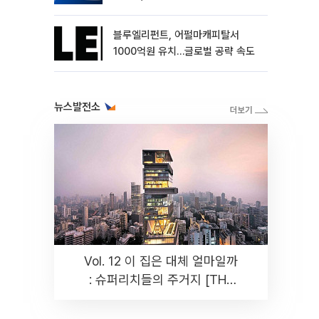
블루엘리펀트, 어펄마캐피탈서
1000억원 유치…글로벌 공략 속도
뉴스발전소
Vol. 12 이 집은 대체 얼마일까
: 슈퍼리치들의 주거지 [THE
RARE]