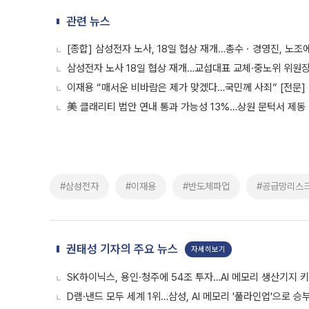
관련 뉴스
[종합] 삼성전자 노사, 18일 협상 재개…총수ㆍ경영진, 노조
삼성전자 노사 18일 협상 재개…교섭대표 교체·중노위 위원장
이재용 “매서운 비바람은 제가 맞겠다…국민께 사죄” [전문]
美 클래리티 법안 연내 통과 가능성 13%…상원 문턱서 제동
#삼성전자
#이재용
#반도체파업
#공급망리스
권태성 기자의 주요 뉴스
자세히보기
SK하이닉스, 용인·청주에 54조 투자…AI 메모리 생산기지 
D램·낸드 모두 세계 1위…삼성, AI 메모리 '풀라인업'으로 승