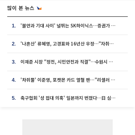
많이 본 뉴스
'불안과 기대 사이' 널뛰는 SK하이닉스…증권가 "HBM4·LTA 기반 펀터멘털 견고"
1.
'나혼산' 류혜영, 고경표와 16년산 우정…"자취방서 부모님과 마주쳐"
2.
이재준 시장 "정전, 시민안전과 직결"…수원시 비상대응체계 가동
3.
'차쥐뿔' 이준영, 포켓몬 카드 열혈 팬⋯"리셀러 처단할 것"
4.
축구협회 '성 접대 의혹' 일본까지 번졌다…日 심판 실명 공개
5.