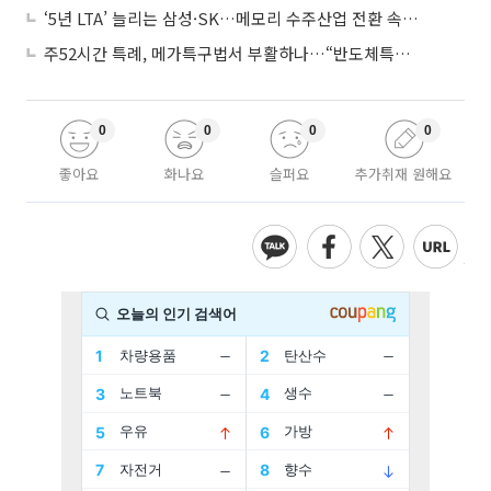
‘5년 LTA’ 늘리는 삼성·SK…메모리 수주산업 전환 속 다른 셈법
주52시간 특례, 메가특구법서 부활하나…“반도체특별법 담겨야”
0
0
0
0
좋아요
화나요
슬퍼요
추가취재 원해요