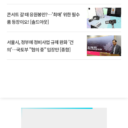
콘서트 갈 때 응원봉만?⋯'최애' 위한 필수
품 등장이오! [솔드아웃]
서울시, 정부에 정비사업 규제 완화 '건
의'⋯국토부 "협의 중" 입장만 [종합]