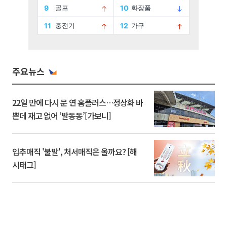
주요뉴스
22일 만에 다시 문 연 홈플러스…정상화 바
쁜데 재고 없어 ‘발동동’[가보니]
입추매직 '불발', 처서매직은 올까요? [해
시태그]