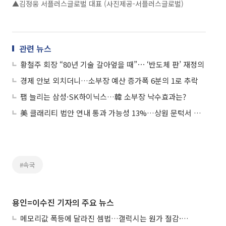
▲김정웅 서플러스글로벌 대표 (사진제공-서플러스글로벌)
관련 뉴스
황철주 회장 “80년 기술 갈아엎을 때”⋯ ‘반도체 판’ 재정의
경제 안보 외치더니…소부장 예산 증가폭 6분의 1로 추락
팹 늘리는 삼성·SK하이닉스…韓 소부장 낙수효과는?
美 클래리티 법안 연내 통과 가능성 13%…상원 문턱서 제동
#속국
용인=이수진 기자의 주요 뉴스
메모리값 폭등에 달라진 셈법…갤럭시는 원가 절감·아이폰은 서비스 확대