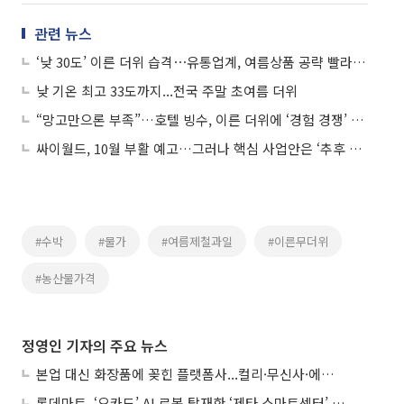
관련 뉴스
‘낮 30도’ 이른 더위 습격⋯유통업계, 여름상품 공략 빨라졌다
낮 기온 최고 33도까지...전국 주말 초여름 더위
“망고만으론 부족”…호텔 빙수, 이른 더위에 ‘경험 경쟁’ 불붙었다
싸이월드, 10월 부활 예고…그러나 핵심 사업안은 ‘추후 공개’
#수박
#물가
#여름제철과일
#이른무더위
#농산물가격
정영인 기자의 주요 뉴스
본업 대신 화장품에 꽂힌 플랫폼사...컬리·무신사·에이블리, ‘뷰티 페스타’ 경쟁
롯데마트, ‘오카도’ AI 로봇 탑재한 ‘제타 스마트센터’...온라인 장보기 판 바꾼다