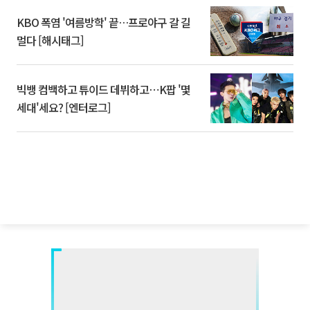
KBO 폭염 '여름방학' 끝…프로야구 갈 길
멀다 [해시태그]
빅뱅 컴백하고 튜이드 데뷔하고⋯K팝 '몇
세대'세요? [엔터로그]