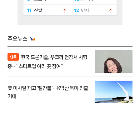
주요뉴스
한국 드론기술, 우크라 전장서 시험
단독
중…“스타트업 여러 곳 참여”
美 미사일 재고 ‘빨간불’…K방산 북미 진출
기대