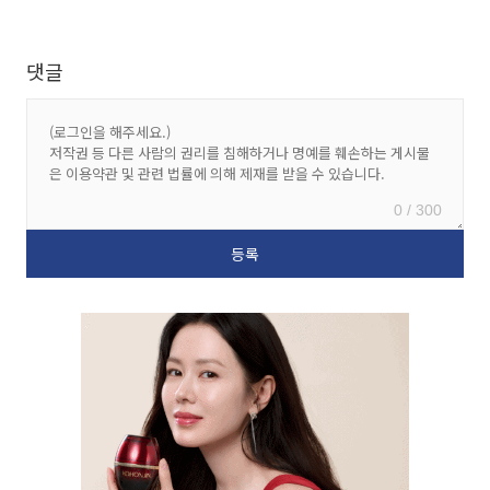
댓글
0 / 300