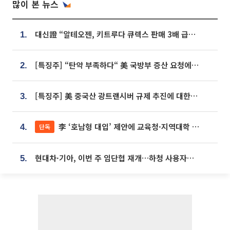
많이 본 뉴스
대신證 “알테오젠, 키트루다 큐렉스 판매 3배 급증…목표가 41만원 상향”
1.
[특징주] “탄약 부족하다“ 美 국방부 증산 요청에⋯국내 방산주 급등세
2.
[특징주] 美 중국산 광트랜시버 규제 추진에 대한광통신 등 광통신株 강세
3.
李 ‘호남형 대입’ 제안에 교육청·지역대학 서·논술형 입시 연계 '착수'
단독
4.
현대차·기아, 이번 주 임단협 재개…하청 사용자성 재심도 ‘변수’
5.