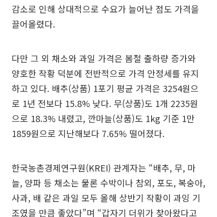
감소로 인해 상대적으로 수요가 늘어난 점도 가격을
끌어올렸다.
다만 그 외 채소와 과일 가격은 봄철 출하량 증가와
양호한 작황 덕분에 전반적으로 가격 안정세를 유지
하고 있다. 배추(상품) 1포기 평균 가격은 3254원으
로 1년 전보다 15.8% 낮다. 무(상품)도 1개 2235원
으로 18.3% 내렸고, 깐마늘(상품)도 1kg 기준 1만
1859원으로 지난해보다 7.65% 떨어졌다.
한국농촌경제연구원(KREI) 관계자는 “배추, 무, 마
늘, 양파 등 채소는 물론 수박이나 참외, 포도, 복숭아,
사과, 배 같은 과일 모두 올해 상반기 작황이 과잉 기
조였을 만큼 좋았다”며 “갑자기 더위가 찾아왔다고