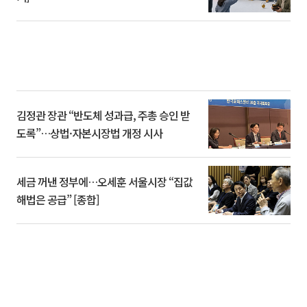
김정관 장관 “반도체 성과급, 주총 승인 받
도록”…상법·자본시장법 개정 시사
세금 꺼낸 정부에…오세훈 서울시장 “집값
해법은 공급” [종합]