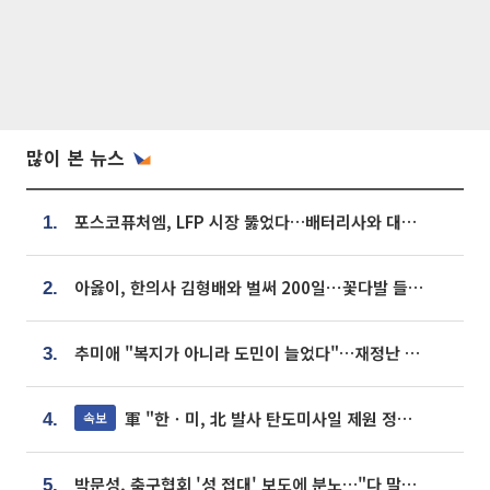
많이 본 뉴스
포스코퓨처엠, LFP 시장 뚫었다…배터리사와 대규모 장기 공급 합의
1.
아옳이, 한의사 김형배와 벌써 200일⋯꽃다발 들고 "프러포즈 아냐"
2.
추미애 "복지가 아니라 도민이 늘었다"…재정난 책임론 정면돌파
3.
軍 "한ㆍ미, 北 발사 탄도미사일 제원 정밀분석 중"
속보
4.
박문성, 축구협회 '성 접대' 보도에 분노…"다 말아먹으려고 작정했나"
5.