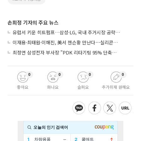
손희정 기자의 주요 뉴스
유럽서 키운 히트펌프…삼성·LG, 국내 주거시장 공략 ‘속도’
이재용·최태원·이해진, 美서 젠슨황 만난다⋯실리콘밸리 집결하는 AI리더
최정연 삼성전자 부사장 "PDK 리타기팅 95% 단축…에이전트 AI 시범 활용"
0
0
0
0
좋아요
화나요
슬퍼요
추가취재 원해요