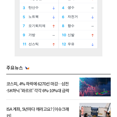
주요뉴스
코스피, 4% 하락에 6270선 마감…삼전
·SK하닉 '와르르' 각각 6%·10%대 급락
ISA 계좌, 5년마다 깨라고요? [이슈크래
커]