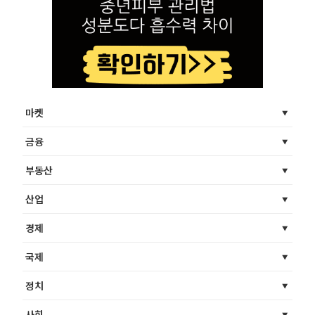
마켓
금융
부동산
산업
경제
국제
정치
사회