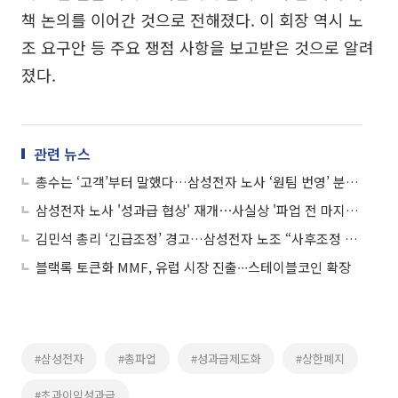
책 논의를 이어간 것으로 전해졌다. 이 회장 역시 노
조 요구안 등 주요 쟁점 사항을 보고받은 것으로 알려
졌다.
관련 뉴스
총수는 ‘고객’부터 말했다…삼성전자 노사 ‘원팀 번영’ 분수령
삼성전자 노사 '성과급 협상' 재개⋯사실상 '파업 전 마지막' 대화
김민석 총리 ‘긴급조정’ 경고…삼성전자 노조 “사후조정 성실하게 임하겠다”
블랙록 토큰화 MMF, 유럽 시장 진출∙∙∙스테이블코인 확장
#삼성전자
#총파업
#성과급제도화
#상한폐지
#초과이익성과급