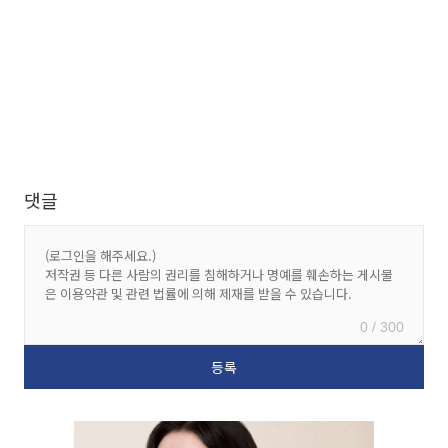
댓글
0 / 300