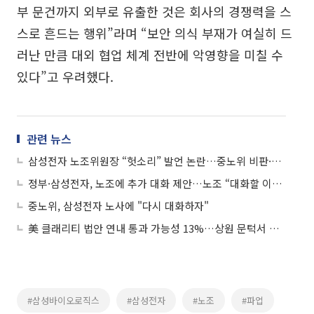
부 문건까지 외부로 유출한 것은 회사의 경쟁력을 스
스로 흔드는 행위”라며 “보안 의식 부재가 여실히 드
러난 만큼 대외 협업 체계 전반에 악영향을 미칠 수
있다”고 우려했다.
관련 뉴스
삼성전자 노조위원장 “헛소리” 발언 논란…중노위 비판·협력사 언급 도마 위
정부·삼성전자, 노조에 추가 대화 제안…노조 “대화할 이유 없어”
중노위, 삼성전자 노사에 "다시 대화하자"
美 클래리티 법안 연내 통과 가능성 13%…상원 문턱서 제동
#삼성바이오로직스
#삼성전자
#노조
#파업