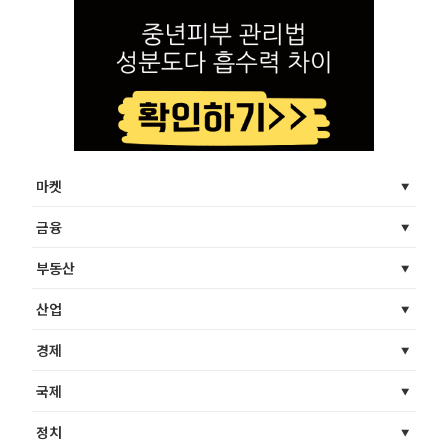
마켓
금융
부동산
산업
경제
국제
정치