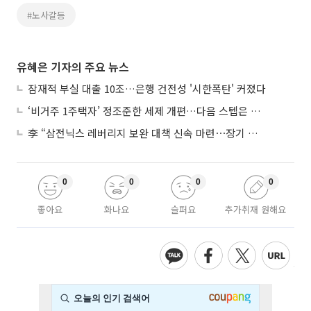
#노사갈등
유혜은 기자의 주요 뉴스
잠재적 부실 대출 10조…은행 건전성 '시한폭탄' 커졌다
‘비거주 1주택자’ 정조준한 세제 개편…다음 스텝은 금융 대책
李 “삼전닉스 레버리지 보완 대책 신속 마련⋯장기 채무 과감히 탕감”
0
0
0
0
좋아요
화나요
슬퍼요
추가취재 원해요