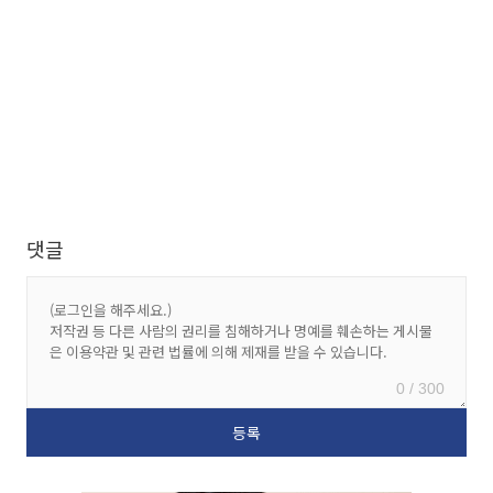
댓글
0 / 300