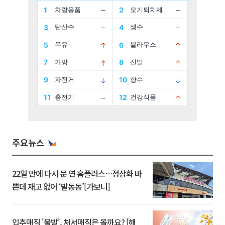
주요뉴스
22일 만에 다시 문 연 홈플러스…정상화 바
쁜데 재고 없어 ‘발동동’[가보니]
입추매직 '불발', 처서매직은 올까요? [해