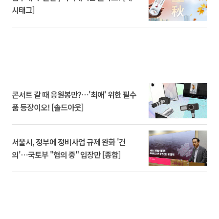
시태그]
콘서트 갈 때 응원봉만?⋯'최애' 위한 필수
품 등장이오! [솔드아웃]
서울시, 정부에 정비사업 규제 완화 '건
의'⋯국토부 "협의 중" 입장만 [종합]