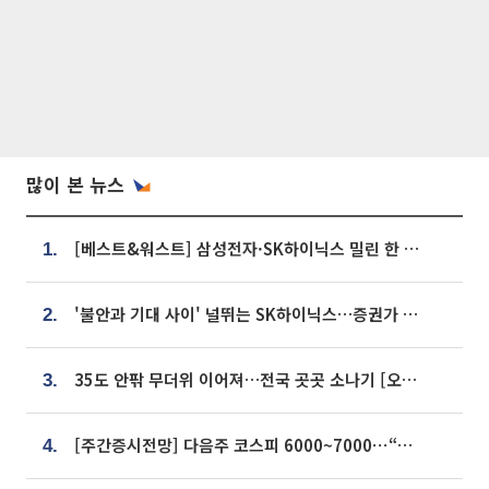
많이 본 뉴스
[베스트&워스트] 삼성전자·SK하이닉스 밀린 한 주…상상인증권은 85% 급등
1.
'불안과 기대 사이' 널뛰는 SK하이닉스…증권가 "HBM4·LTA 기반 펀터멘털 견고"
2.
35도 안팎 무더위 이어져…전국 곳곳 소나기 [오늘 날씨]
3.
[주간증시전망] 다음주 코스피 6000~7000⋯“外人 수급은 정책이 변수”
4.