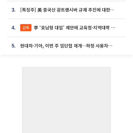
[특징주] 美 중국산 광트랜시버 규제 추진에 대한광통신 등 광통신株 강세
3.
李 ‘호남형 대입’ 제안에 교육청·지역대학 서·논술형 입시 연계 '착수'
단독
4.
현대차·기아, 이번 주 임단협 재개…하청 사용자성 재심도 ‘변수’
5.