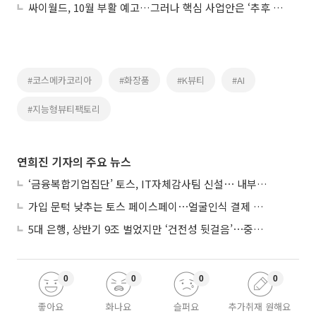
싸이월드, 10월 부활 예고…그러나 핵심 사업안은 ‘추후 공개’
#코스메카코리아
#화장품
#K뷰티
#AI
#지능형뷰티팩토리
연희진 기자의 주요 뉴스
‘금융복합기업집단’ 토스, IT자체감사팀 신설⋯ 내부통제 강화
가입 문턱 낮추는 토스 페이스페이⋯얼굴인식 결제 확산 속도낸다
5대 은행, 상반기 9조 벌었지만 ‘건전성 뒷걸음’⋯중기대출 문턱 높아지나
0
0
0
0
좋아요
화나요
슬퍼요
추가취재 원해요