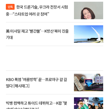
한국 드론기술, 우크라 전장서 시험
단독
중…“스타트업 여러 곳 참여”
美 미사일 재고 ‘빨간불’…K방산 북미 진출
기대
KBO 폭염 '여름방학' 끝…프로야구 갈 길
멀다 [해시태그]
빅뱅 컴백하고 튜이드 데뷔하고⋯K팝 '몇