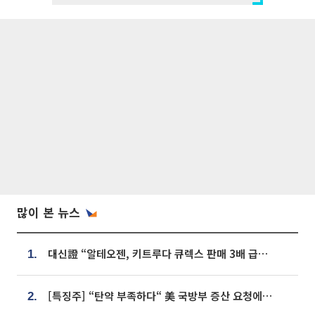
많이 본 뉴스
대신證 “알테오젠, 키트루다 큐렉스 판매 3배 급증…목표가 41만원 상향”
1.
[특징주] “탄약 부족하다“ 美 국방부 증산 요청에⋯국내 방산주 급등세
2.