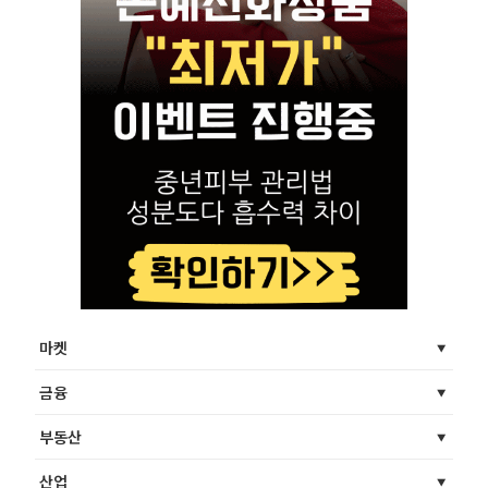
마켓
금융
부동산
산업