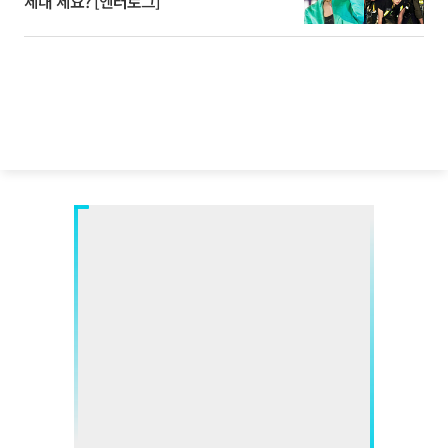
세대'세요? [엔터로그]