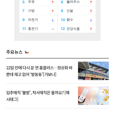
주요뉴스
22일 만에 다시 문 연 홈플러스…정상화 바
쁜데 재고 없어 ‘발동동’[가보니]
입추매직 '불발', 처서매직은 올까요? [해
시태그]