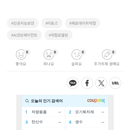
#인공지능보안
#미토스
#제로데이취약점
#AI코딩에이전트
#위협모델링
0
0
0
0
좋아요
화나요
슬퍼요
추가취재 원해요