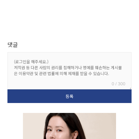
댓글
0 / 300