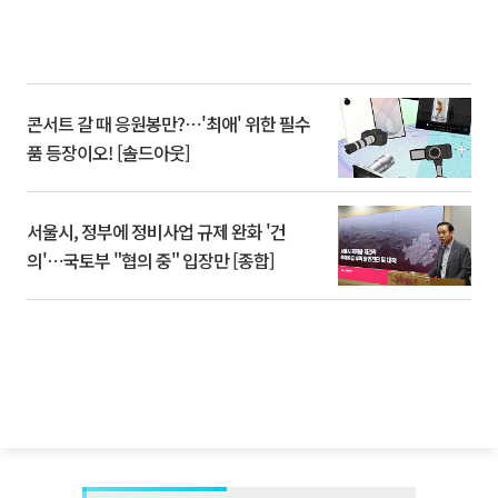
콘서트 갈 때 응원봉만?⋯'최애' 위한 필수
품 등장이오! [솔드아웃]
서울시, 정부에 정비사업 규제 완화 '건
의'⋯국토부 "협의 중" 입장만 [종합]