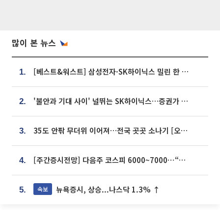
많이 본 뉴스
[베스트&워스트] 삼성전자·SK하이닉스 밀린 한 주…상상인증권은 85% 급등
1.
'불안과 기대 사이' 널뛰는 SK하이닉스…증권가 "HBM4·LTA 기반 펀터멘털 견고"
2.
35도 안팎 무더위 이어져…전국 곳곳 소나기 [오늘 날씨]
3.
[주간증시전망] 다음주 코스피 6000~7000⋯“外人 수급은 정책이 변수”
4.
뉴욕증시, 상승...나스닥 1.3% ↑
속보
5.