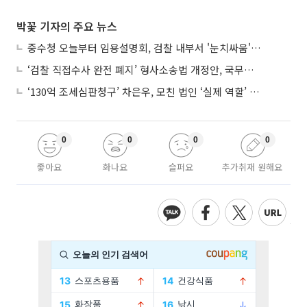
박꽃 기자의 주요 뉴스
중수청 오늘부터 임용설명회, 검찰 내부서 '눈치싸움' 기류변화도
‘검찰 직접수사 완전 폐지’ 형사소송법 개정안, 국무회의 통과
‘130억 조세심판청구’ 차은우, 모친 법인 ‘실제 역할’ 다툴 듯
0
0
0
0
좋아요
화나요
슬퍼요
추가취재 원해요