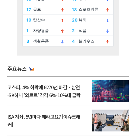
주요뉴스
코스피, 4% 하락에 6270선 마감…삼전
·SK하닉 '와르르' 각각 6%·10%대 급락
ISA 계좌, 5년마다 깨라고요? [이슈크래
커]