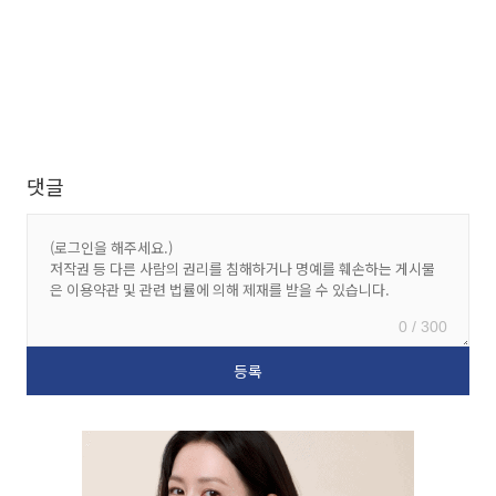
댓글
0 / 300