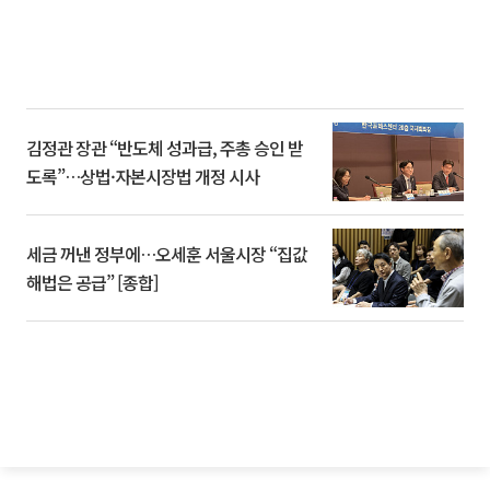
김정관 장관 “반도체 성과급, 주총 승인 받
도록”…상법·자본시장법 개정 시사
세금 꺼낸 정부에…오세훈 서울시장 “집값
해법은 공급” [종합]