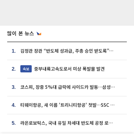
많이 본 뉴스
김정관 장관 “반도체 성과급, 주총 승인 받도록”…상법·자본시장법 개정 시사
1.
중부내륙고속도로서 미상 폭발물 발견
속보
2.
코스피, 장중 5%대 급락에 사이드카 발동…삼성·SK 동반 폭락
3.
티웨이항공, 새 이름 '트리니티항공' 첫발…SSC 전략 본격화
4.
라온로보틱스, 국내 유일 차세대 반도체 공정 로봇 개발 ‘고객사 테스트 진행’
5.