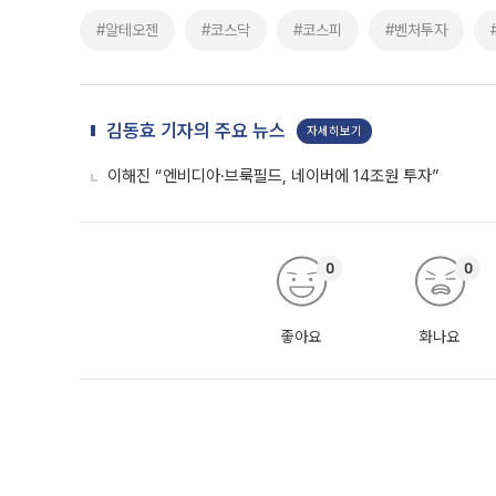
#알테오젠
#코스닥
#코스피
#벤처투자
김동효 기자의 주요 뉴스
자세히보기
이해진 “엔비디아·브룩필드, 네이버에 14조원 투자”
0
0
좋아요
화나요