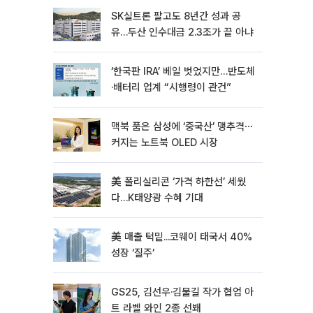
SK실트론 팔고도 8년간 성과 공
유…두산 인수대금 2.3조가 끝 아냐
‘한국판 IRA’ 베일 벗었지만…반도체
·배터리 업계 “시행령이 관건”
맥북 품은 삼성에 ‘중국산’ 맹추격⋯
커지는 노트북 OLED 시장
美 폴리실리콘 ‘가격 하한선’ 세웠
다…K태양광 수혜 기대
美 매출 턱밑...코웨이 태국서 40%
성장 ‘질주’
GS25, 김선우·김물길 작가 협업 아
트 라벨 와인 2종 선봬