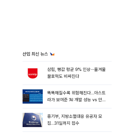
산업 최신 뉴스
삼립, 빵값 평균 9% 인상⋯올겨울
꿀호떡도 비싸진다
똑똑해질수록 위험해진다…아스트
라가 보여준 'AI 개발 성능 vs 안전
딜레마'
중기부, 지방소멸대응 유공자 모
집…31일까지 접수