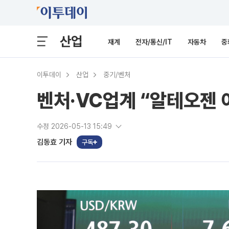
산업
재계
전자/통신/IT
자동차
중
이투데이
산업
중기/벤처
벤처·VC업계 “알테오젠 
수정 2026-05-13 15:49
김동효 기자
구독