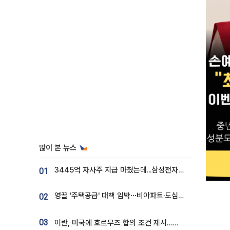
많이 본 뉴스
3445억 자사주 지급 마쳤는데...삼성전자 DX노조, 뒤늦은 '떼쓰기 집회'
01
영끌 '주택공급' 대책 임박⋯비아파트·도심복합까지 총동원
02
03
이란, 미국에 호르무즈 합의 조건 제시…美 “경기 아직 안 끝나” [종합]