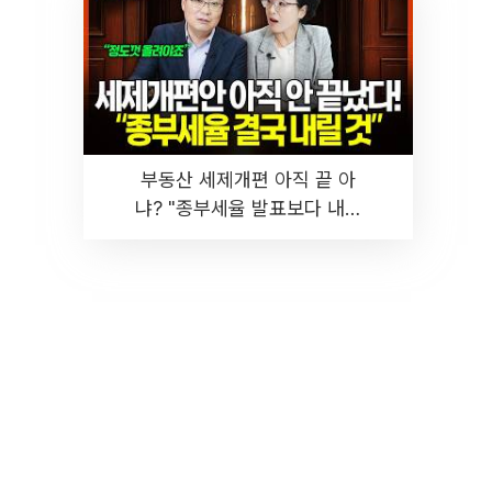
부동산 세제개편 아직 끝 아
냐? "종부세율 발표보다 내릴
것" 장기거주·양도세 전망 I 집
땅지성 I 김인만, 진미윤