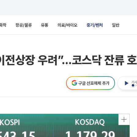
화학
항공/물류
유통
의료/바이오
중기/벤처
일반
이전상장 우려”…코스닥 잔류 호
기사
구글 선호매체 추가