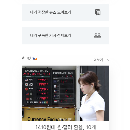
내가 저장한 뉴스 모아보기
내가 구독한 기자 전체보기
한 컷
1410원대 원·달러 환율, 10개