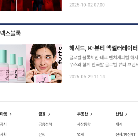
난다. 동명의 일본 만화를 각색한 이 작
2025-10-02 07:00
단하려는 천재 고교생
넥스블록
해시드, K-뷰티 액셀러레이터
글로벌 블록체인·테크 벤처캐피털 해시
우스와 함께 한국발 글로벌 뷰티 브랜드 액
이번 투자를 통해 한국에서 기획된 뷰
2026-05-29 11:14
운영·유통 인프라를 확보한다는 계획이
마켓
금융
부동산
산업
공시
금융정책
시장동향
재계
시황
은행
업계
전자/통신/IT