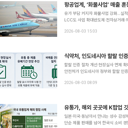
항공업계, ‘화물사업’ 매출 
유가 부담 커지자 화물사업 강화…실적
LCC도 사업 확대반도체·전자상거래·의약품 수요
중동 지역의 긴장감이 다시 높아지면서
2026-08-03 15:03
워 수익성 방어에 나서고 있다. 국제
식약처, 인도네시아 할랄 인증
할랄 인증 절차 개선·현장실사 면제 확대 성
안전처가 인도네시아 정부와 할랄 인증
는 성과를 거뒀다. 3일 식약처에 따르면 지난달 20일부터 22일까지 인도네시아에 화장품 분야 민·
2026-08-03 08:09
관 합동 지원단을 파견해 인도네시아 
유통가, 해외 곳곳에 K팝업 
일본·미국·동남아서 만나는 성수 감성체험형 팝
단순 제품 판매를 넘어 한국식 소비 경