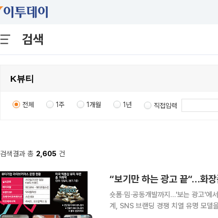
검색
전체
1주
1개월
1년
직접입력
검색결과 총
2,605
건
숏폼·밈·공동개발까지…'보는 광고'에
계, SNS 브랜딩 경쟁 치열 유명 모델을 앞세운 광고 영상과 신제품 사진을 일방적으로 게시하며 보
여주기에 급급했던 화장품업계가 사회관