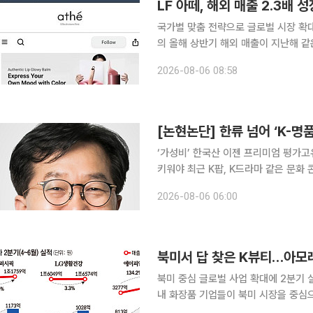
LF 아떼, 해외 매출 2.3배 
국가별 맞춤 전략으로 글로벌 시장 확대일본
의 올해 상반기 해외 매출이 지난해 같
안정적인 성장에 미국과 대만 등 신규 
2026-08-06 08:58
아떼는 지난해 1월 일본을 시작으로 베
[논현논단] 한류 넘어 ‘K-명
‘가성비’ 한국산 이젠 프리미엄 평가
키워야 최근 K팝, K드라마 같은 문화 콘텐츠부터 반도체, 조선, 방산, 화장품 등 제조업에 이르기까
지, 한국의 제품과 문화가 글로벌 시장
2026-08-06 06:00
산’이라는 표기가 단순한 가성비를 뜻
북미서 답 찾은 K뷰티…아모레
북미 중심 글로벌 사업 확대에 2분기 
내 화장품 기업들이 북미 시장을 중심
퍼시픽과 LG생활건강은 해외 사업 성