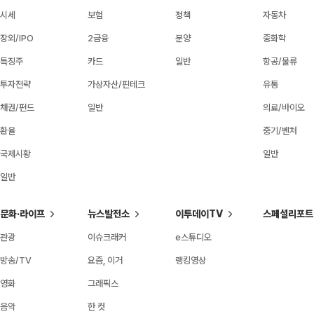
시세
보험
정책
자동차
장외/IPO
2금융
분양
중화학
특징주
카드
일반
항공/물류
투자전략
가상자산/핀테크
유통
채권/펀드
일반
의료/바이오
환율
중기/벤처
국제시황
일반
일반
문화·라이프
뉴스발전소
이투데이TV
스페셜리포트
관광
이슈크래커
e스튜디오
방송/TV
요즘, 이거
랭킹영상
영화
그래픽스
음악
한 컷