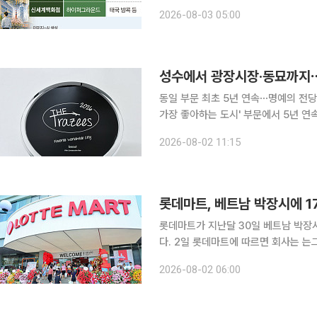
있다. 국내 최대 팝업 성지 성수동 감성
2026-08-03 05:00
는 체험 공간을 잇달아 
동일 부문 최초 5년 연속⋯명예의 전당 등재 서울이 미국 여행전문매체가 선정하는 
가장 좋아하는 도시' 부문에서 5년 연속 1위에 올랐다. 2일 서울시와
매체 트래지 트래블이 발표한 ‘2026
2026-08-02 11:15
문 1위로 선정됐다고 밝혔다. 서울은 
롯데마트가 지난달 30일 베트남 박장시
다. 2일 롯데마트에 따르면 회사는 는그동안 호찌민시 등 베트남 남부를 중심으로 점포망을 구축했
고 베트남 북부에선 수도 하노이 내 2
2026-08-02 06:00
심이던 출점 범위를 주변 주요 도시까지