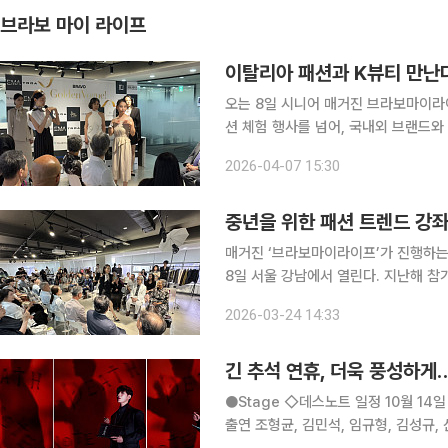
브라보 마이 라이프
이탈리아 패션과 K뷰티 만난다 
오는 8일 시니어 매거진 브라보마이라이
션 체험 행사를 넘어, 국내외 브랜드와
한 스타일링 강연부터 브랜드 트렁크쇼
2026-04-07 15:30
를 채울 예정이다. 참가자를
중년을 위한 패션 트렌드 강
매거진 ‘브라보마이라이프’가 진행하는 
8일 서울 강남에서 열린다. 지난해 
는 이번 프로그램은 단순한 패션 이벤
2026-03-24 14:33
이미지에 맞는 스타일을 찾아보는 현장
긴 추석 연휴, 더욱 풍성하게
●Stage ◇데스노트 일정 10월 14일 ~ 2026년 5월 10일 장소 디큐브 링크아트센터 연출 김동연
출연 조형균, 김민석, 임규형, 김성규,