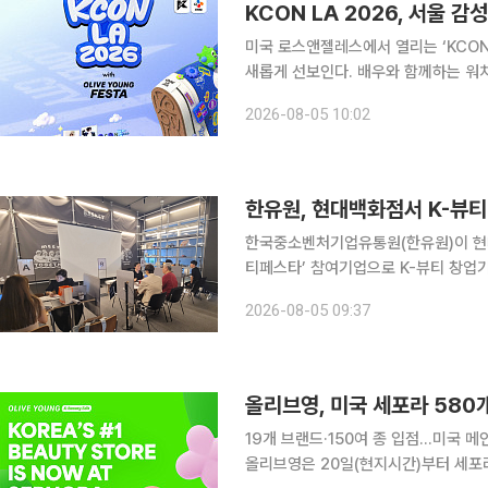
KCON LA 2026, 서울 감
미국 로스앤젤레스에서 열리는 ‘KCON L
새롭게 선보인다. 배우와 함께하는 워
활용한 디지털 서비스도 강화해 현장 경험을 넓힌다는 계획이
2026-08-05 10:02
LA 2026’에는 올해 신설돼 ‘KCON 
한유원, 현대백화점서 K-뷰티
한국중소벤처기업유통원(한유원)이 현대
티페스타’ 참여기업으로 K-뷰티 창업기업 124
초기 K-뷰티 중소기업의 오프라인 판로
2026-08-05 09:37
올리브영, 미국 세포라 580
19개 브랜드·150여 종 입점…미국 
올리브영은 20일(현지시간)부터 세포라