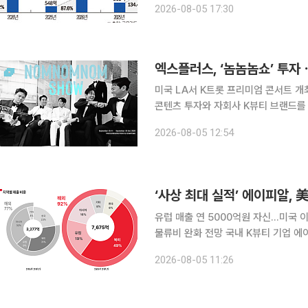
2026-08-05 17:30
앞세워 창사 이래 최대 실적을 새로 썼
엑스플러스, ‘놈놈놈쇼’ 투
미국 LA서 K트롯 프리미엄 콘서트 개최…콘텐츠 마케팅 
콘텐츠 투자와 자회사 K뷰티 브랜드를
다. 엑스플러스는 엘브이넥서스와 공동 투자한 글로벌 엔터테인먼트 플랫폼 ‘NOM.NOM.NOM
2026-08-05 12:54
SHOW(놈놈놈쇼)’가 미국 로스앤젤레
유럽 매출 연 5000억원 자신…미국
물류비 완화 전망 국내 K뷰티 기업 에이피알이 미국에 이어 유럽에서도 예상보다 빠른 성장세를 보
이면서 올해 매출 목표를 3조원으로 대
2026-08-05 11:26
유럽 온라인 시장 안착 등을 바탕으로