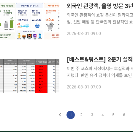
외국인 관광객, 올영 방문 3
외국인 관광객의 쇼핑 동선이 달라지고
점, 신발 매장 등 한국인의 일상적인 
문을 넘어 성수와 건대, 강릉·부산·대
2026-08-01 09:00
다. 30일 CJ올리브영이 글로벌텍
이번 주 코스피 시장에서는 호실적과 
지했다. 반면 유가 급락에 약세를 보
하락률 상위권에 이름을 올렸다. 1일 한국거래소에 따르면 이번 주(27~31일) 코스피 지수는 전주
2026-08-01 07:00
(24일) 대비 95.17p(1.42%) 내린 
1
2
3
4
5
6