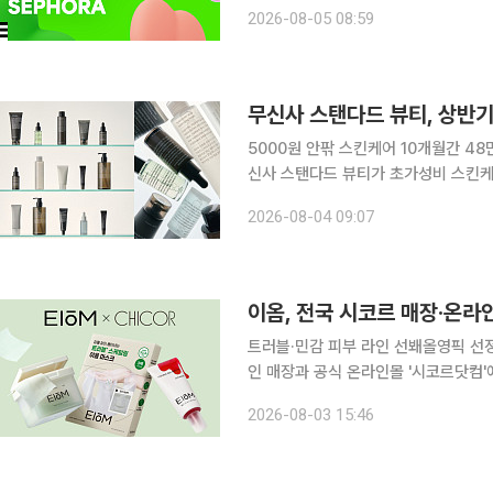
티에딧(OLIVE YOUNG K-Beauty Edit)'
2026-08-05 08:59
세포라가 지난 1월 체결한 파트너십의
무신사 스탠다드 뷰티, 상반기 
5000원 안팎 스킨케어 10개월간 4
신사 스탠다드 뷰티가 초가성비 스킨케
이달 호주 오프라인 시장에 진출한 데
2026-08-04 09:07
다. 무신사 뷰티는 자체 브랜드(PB)
이옴, 전국 시코르 매장·온라
트러블·민감 피부 라인 선봬올영픽 선정 등 H&B 채널 확대 뉴
인 매장과 공식 온라인몰 '시코르닷컴'에 동시 입점했다
바이옴 기반 하이퍼 더마 스킨케어 브
2026-08-03 15:46