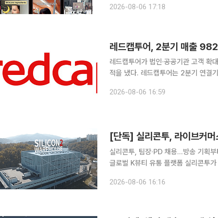
2026-08-06 17:18
틱톡 챌린지와 밈(Meme) 콘텐츠, 
레드캡투어, 2분기 매출 98
레드캡투어가 법인·공공기관 고객 확대
적을 냈다. 레드캡투어는 2분기 연결기준 매출액 982억원과 영업이익 157억원을 기록했다고 6일
밝혔다. 매출액은 전년 동기보다 3.6%, 영업이익은 16.3% 증가했다. 경상이익은 115억원으로
2026-08-06 16:59
실리콘투, 팀장·PD 채용…방송 기획
글로벌 K뷰티 유통 플랫폼 실리콘투가
통한 라이브 방송 판매 확대에 나섰다. 국내 화장품을 해외 유통망에 공급하는 데서 한발 더 나아가
2026-08-06 16:16
방송 기획과 상품 구성, 출연자 섭외,