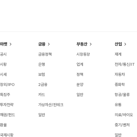
마켓
금융
부동산
산업
공시
금융정책
시장동향
재계
시황
은행
업계
전자/통신/IT
시세
보험
정책
자동차
장외/IPO
2금융
분양
중화학
특징주
카드
일반
항공/물류
투자전략
가상자산/핀테크
유통
채권/펀드
일반
의료/바이오
환율
중기/벤처
국제시황
일반