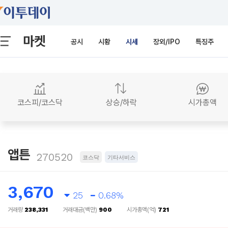
마켓
공시
시황
시세
장외/IPO
특징주
코스피/코스닥
상승/하락
시가총액
앱튼
270520
코스닥
기타서비스
3,670
25
0.68%
거래량
238,331
거래대금(백만)
900
시가총액(억)
721