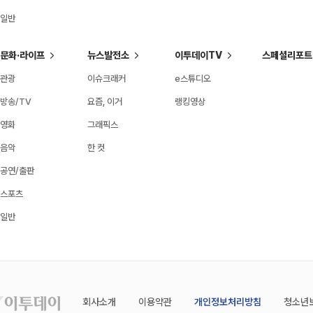
일반
문화·라이프
뉴스발전소
이투데이TV
스페셜리포트
관광
이슈크래커
e스튜디오
방송/TV
요즘, 이거
랭킹영상
영화
그래픽스
음악
한 컷
공연/출판
스포츠
일반
회사소개
이용약관
개인정보처리방침
청소년