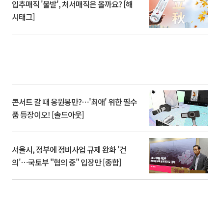
입추매직 '불발', 처서매직은 올까요? [해
시태그]
콘서트 갈 때 응원봉만?⋯'최애' 위한 필수
품 등장이오! [솔드아웃]
서울시, 정부에 정비사업 규제 완화 '건
의'⋯국토부 "협의 중" 입장만 [종합]