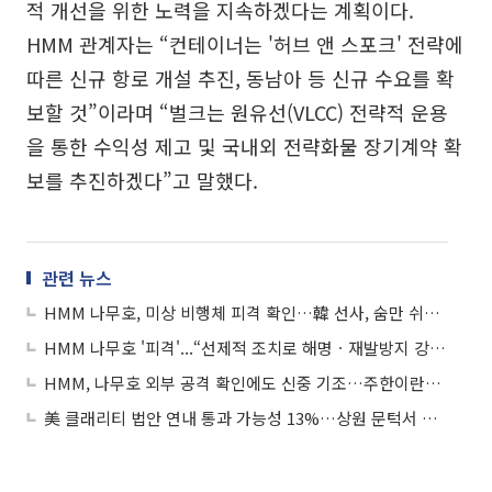
적 개선을 위한 노력을 지속하겠다는 계획이다.
HMM 관계자는 “컨테이너는 '허브 앤 스포크' 전략에
따른 신규 항로 개설 추진, 동남아 등 신규 수요를 확
보할 것”이라며 “벌크는 원유선(VLCC) 전략적 운용
을 통한 수익성 제고 및 국내외 전략화물 장기계약 확
보를 추진하겠다”고 말했다.
관련 뉴스
HMM 나무호, 미상 비행체 피격 확인…韓 선사, 숨만 쉬어도 하루 5억 손실
HMM 나무호 '피격'...“선제적 조치로 해명ㆍ재발방지 강력 요구해야”
HMM, 나무호 외부 공격 확인에도 신중 기조…주한이란대사도 침묵
美 클래리티 법안 연내 통과 가능성 13%…상원 문턱서 제동