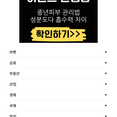
마켓
금융
부동산
산업
경제
국제
정치