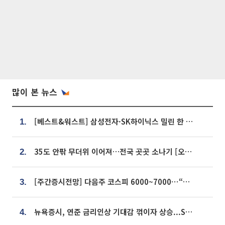
많이 본 뉴스
[베스트&워스트] 삼성전자·SK하이닉스 밀린 한 주…상상인증권은 85% 급등
1.
35도 안팎 무더위 이어져…전국 곳곳 소나기 [오늘 날씨]
2.
[주간증시전망] 다음주 코스피 6000~7000⋯“外人 수급은 정책이 변수”
3.
뉴욕증시, 연준 금리인상 기대감 꺾이자 상승...S&P500 사상 최고치 [종합]
4.