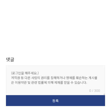
댓글
0 / 300