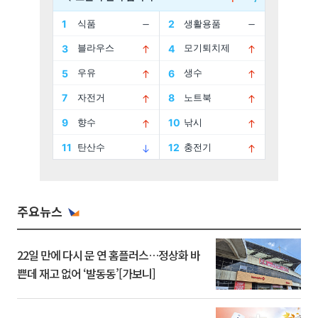
주요뉴스
22일 만에 다시 문 연 홈플러스…정상화 바
쁜데 재고 없어 ‘발동동’[가보니]