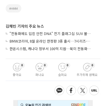
#HMM
김채빈 기자의 주요 뉴스
"전동화에도 입힌 안전 DNA" 전기 플래그십 SUV 볼보 'EX90'
BMW코리아, 8월 온라인 한정판 3종 출시…7시리즈·X7·M340i 투어링
한온시스템, 캐나다 정부서 100억 지원…북미 전동화 시장 가속
0
0
0
0
좋아요
화나요
슬퍼요
추가취재 원해요