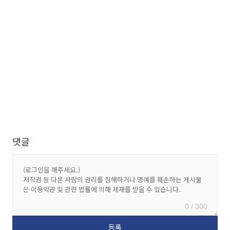
댓글
0 / 300