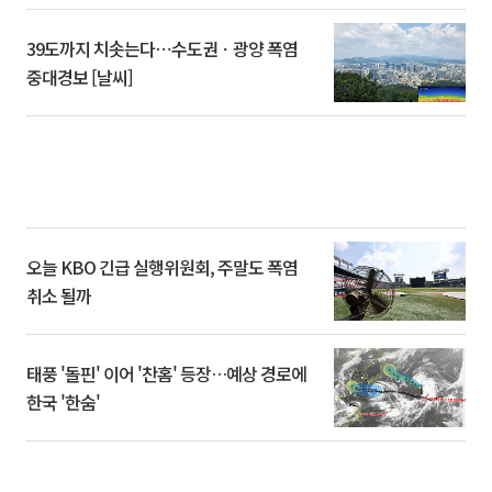
39도까지 치솟는다⋯수도권ㆍ광양 폭염
중대경보 [날씨]
오늘 KBO 긴급 실행위원회, 주말도 폭염
취소 될까
태풍 '돌핀' 이어 '찬홈' 등장…예상 경로에
한국 '한숨'