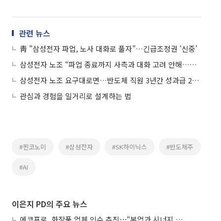
관련 뉴스
靑 "삼성전자 파업, 노사 대화로 풀자"…긴급조정권 '신중'
삼성전자 노조 “파업 종료까지 사측과 대화 고려 안해…협박·폭행 생각 없어”
삼성전자 노조 요구대로면…반도체 직원 3년간 성과급 26억
관심과 경험을 일거리로 설계하는 법
#찐코노미
#삼성전자
#SK하이닉스
#반도체주
#AI
이은지 PD의 주요 뉴스
에코프로, 화장품 업체 인수 추진⋯“본업과 시너지 부족”