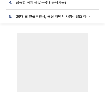
급등한 국제 금값…국내 금시세는?
4.
20대 日 인플루언서, 용산 자택서 사망⋯SNS 라방 중 숨져
5.