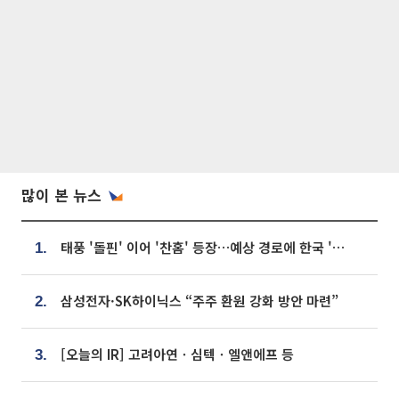
많이 본 뉴스
태풍 '돌핀' 이어 '찬홈' 등장…예상 경로에 한국 '한숨'
1.
삼성전자·SK하이닉스 “주주 환원 강화 방안 마련”
2.
[오늘의 IR] 고려아연ㆍ심텍ㆍ엘앤에프 등
3.