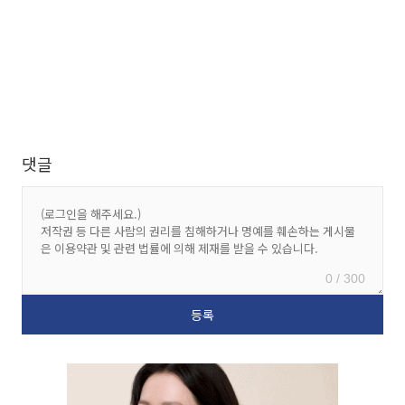
댓글
0 / 300