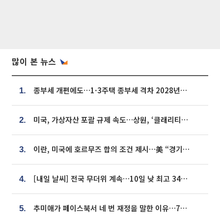
많이 본 뉴스
종부세 개편에도…1·3주택 종부세 격차 2028년부터 확대
1.
미국, 가상자산 포괄 규제 속도…상원, ‘클래리티법’ 9월 절차투표 추진
2.
이란, 미국에 호르무즈 합의 조건 제시…美 “경기 아직 안 끝나” [종합]
3.
[내일 날씨] 전국 무더위 계속…10일 낮 최고 34도 육박
4.
추미애가 페이스북서 네 번 재정을 말한 이유…7700억 추경 열쇠는 도의회에
5.