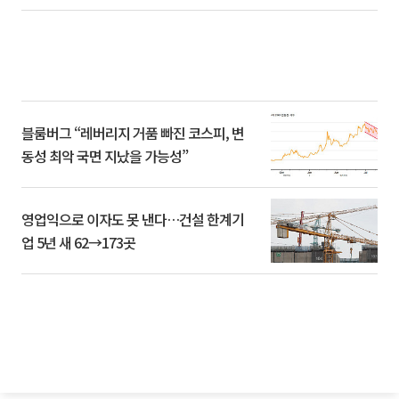
블룸버그 “레버리지 거품 빠진 코스피, 변
동성 최악 국면 지났을 가능성”
영업익으로 이자도 못 낸다…건설 한계기
업 5년 새 62→173곳