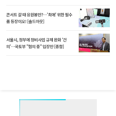
콘서트 갈 때 응원봉만?⋯'최애' 위한 필수
품 등장이오! [솔드아웃]
서울시, 정부에 정비사업 규제 완화 '건
의'⋯국토부 "협의 중" 입장만 [종합]