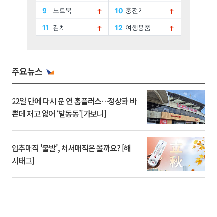
주요뉴스
22일 만에 다시 문 연 홈플러스…정상화 바
쁜데 재고 없어 ‘발동동’[가보니]
입추매직 '불발', 처서매직은 올까요? [해
시태그]