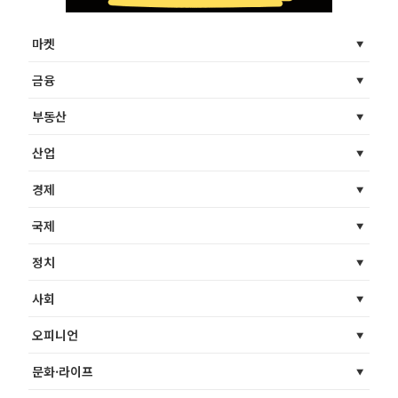
마켓
금융
부동산
산업
경제
국제
정치
사회
오피니언
문화·라이프