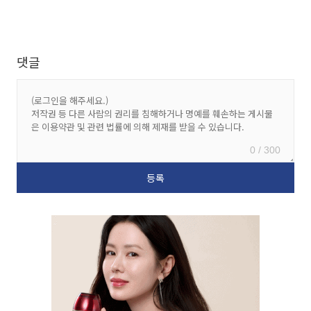
댓글
0 / 300