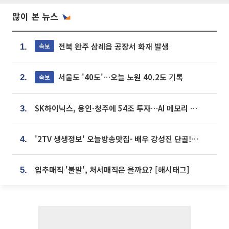
많이 본 뉴스
전북 완주 삼례읍 공장서 화재 발생
속보
1.
서울도 '40도'…오늘 노원 40.2도 기록
속보
2.
SK하이닉스, 용인·청주에 54조 투자…AI 메모리 생산기지 키운다
3.
'2TV 생생정보' 오늘방송맛집- 배우 강성진 단골! 쌀국수ㆍ푸팟퐁 커리 맛집 '블○○○'
4.
입추매직 '불발', 처서매직은 올까요? [해시태그]
5.