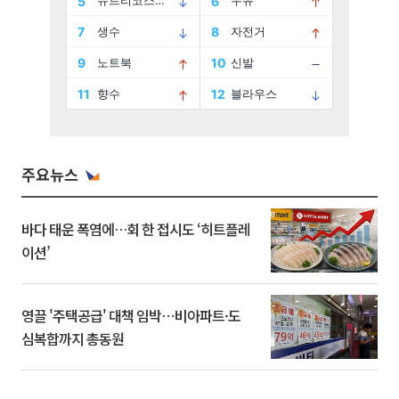
주요뉴스
바다 태운 폭염에…회 한 접시도 ‘히트플레
이션’
영끌 '주택공급' 대책 임박⋯비아파트·도
심복합까지 총동원