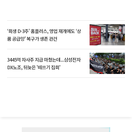
‘회생 D-3주’ 홈플러스, 영업 재개에도 ‘상
품 공급망’ 복구가 생존 관건
3445억 자사주 지급 마쳤는데...삼성전자
DX노조, 뒤늦은 '떼쓰기 집회'