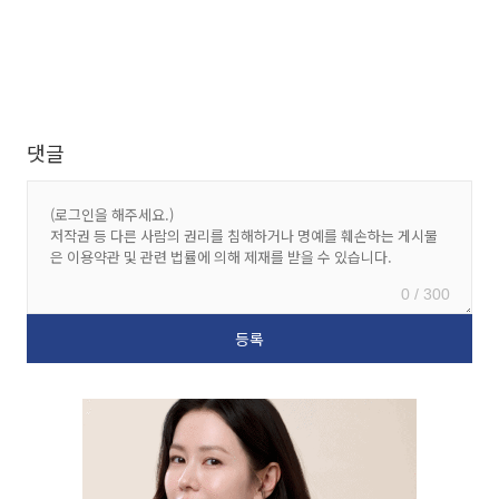
댓글
0 / 300