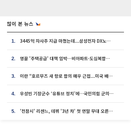
많이 본 뉴스
3445억 자사주 지급 마쳤는데...삼성전자 DX노조, 뒤늦은 '떼쓰기 집회'
1.
영끌 '주택공급' 대책 임박⋯비아파트·도심복합까지 총동원
2.
이란 “호르무즈 새 항로 합의 매우 근접...미국 배상 먼저”
3.
우성빈 기장군수 ‘유튜브 정치’에…국민의힘 군의원들 집단 반발
4.
'전참시' 리센느, 데뷔 '3년 차' 첫 연말 무대 오른다⋯"그동안 섭외 안 와"
5.