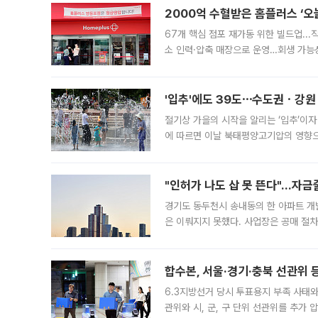
2000억 수혈받은 홈플러스 ‘오늘
67개 핵심 점포 재가동 위한 빌드업..
소 인력·압축 매장으로 운영…회생 가능성
영업을 시작한다. 핵심 점포 67개에는 
'입추'에도 39도⋯수도권ㆍ강원
절기상 가을의 시작을 알리는 ‘입추’이자
에 따르면 이날 북태평양고기압의 영향으
도, 낮 최고기온은 31~39도로, 전국
"인허가 나도 삽 못 뜬다"…자금
경기도 동두천시 송내동의 한 아파트 개
은 이뤄지지 못했다. 사업장은 공매 절차
3차 공매까지 진행됐으나 모두 유찰됐다.
후
합수본, 서울·경기·충북 선관위 등
6.3지방선거 당시 투표용지 부족 사태
관위와 시, 군, 구 단위 선관위를 추가