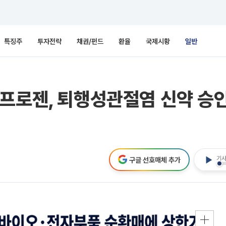
특징주
투자전략
채권/펀드
환율
국제시황
일반
프로젠, 퇴행성관절염 신약 승
기사
구글 선호매체 추가