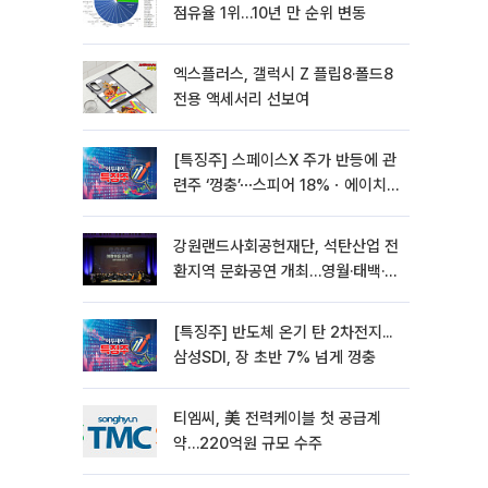
점유율 1위…10년 만 순위 변동
엑스플러스, 갤럭시 Z 플립8·폴드8
전용 액세서리 선보여
[특징주] 스페이스X 주가 반등에 관
련주 ‘껑충’⋯스피어 18%ㆍ에이치
브이엠 12%↑
강원랜드사회공헌재단, 석탄산업 전
환지역 문화공연 개최…영월·태백·삼
척서 3회
[특징주] 반도체 온기 탄 2차전지...
삼성SDI, 장 초반 7% 넘게 껑충
티엠씨, 美 전력케이블 첫 공급계
약…220억원 규모 수주