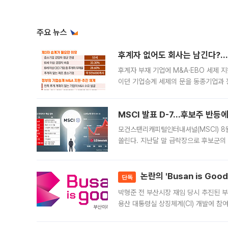
주요 뉴스
후계자 없어도 회사는 남긴다?…‘
후계자 부재 기업에 M&A·EBO 세제 
이던 기업승계 세제의 문을 동종기업과 
대신 M&A나 임직원 인수(EBO)를 통
늘
MSCI 발표 D-7…후보주 반등
모건스탠리캐피털인터내셔널(MSCI) 8
쏠린다. 지난달 말 급락장으로 후보군의
가능성과 지수 추종 자금 유입 기대가 
논란의 'Busan is Go
단독
박형준 전 부산시장 재임 당시 추진된 부산
용산 대통령실 상징체계(CI) 개발에 참
도시브랜드 사업이 공개 이후 시민 공감