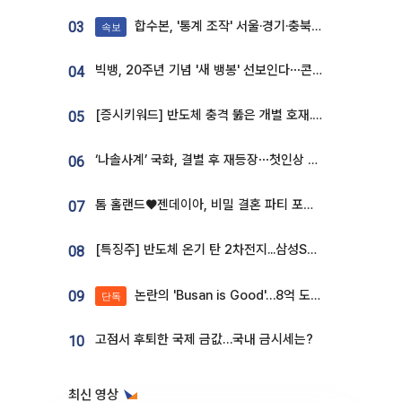
합수본, '통계 조작' 서울·경기·충북 선관위 등 추가 압수수색
03
속보
빅뱅, 20주년 기념 '새 뱅봉' 선보인다⋯콘서트 앞두고 팝업 개최
04
[증시키워드] 반도체 충격 뚫은 개별 호재...포스코퓨처엠·에코프로·한화솔루션 '눈길'
05
‘나솔사계’ 국화, 결별 후 재등장⋯첫인상 투표 휩쓸고 ‘인기녀’ 등극
06
톰 홀랜드♥젠데이아, 비밀 결혼 파티 포착⋯호텔 대관비만 9억
07
[특징주] 반도체 온기 탄 2차전지...삼성SDI, 장 초반 7% 넘게 껑충
08
논란의 'Busan is Good'…8억 도시브랜드, 용산 대통령실 CI 업체가 수행
09
단독
고점서 후퇴한 국제 금값…국내 금시세는?
10
최신 영상