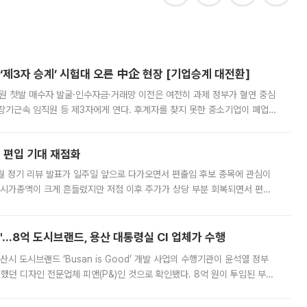
제3자 승계’ 시험대 오른 中企 현장 [기업승계 대전환]
지원 첫발 매수자 발굴·인수자금·거래망 이전은 여전히 과제 정부가 혈연 중심
장기근속 임직원 등 제3자에게 연다. 후계자를 찾지 못한 중소기업이 폐업
해 기술과 일자리를 남기도록 하겠다는 취지다. 다만 세금 감면만으로 거래를
에 편입 기대 재점화
월 정기 리뷰 발표가 일주일 앞으로 다가오면서 편출입 후보 종목에 관심이
 시가총액이 크게 흔들렸지만 저점 이후 주가가 상당 부분 회복되면서 편입
다시 부각되고 있다. 7일 금융투자업계에 따르면 MSCI는 한국시간으로 오는
od'…8억 도시브랜드, 용산 대통령실 CI 업체가 수행
시 도시브랜드 ‘Busan is Good’ 개발 사업의 수행기관이 윤석열 정부
여했던 디자인 전문업체 피앤(P&)인 것으로 확인됐다. 8억 원이 투입된 부산
 부족과 디자인 정체성 논란에 휩싸였던 만큼, 사업 선정 과정과 결과물에