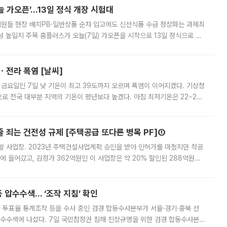
 가오픈’...13일 정식 개장 시험대
.직원들 현장 배치PB·일반상품 순차 입고에도 신선식품 수급 정상화는 과제최
 높일지 주목 홈플러스가 오늘(7일) 가오픈을 시작으로 13일 정식으로 재
직원들이 현장 배치되고, PB 상품과 함께 일반 상품 납품도 순차적으로 진행
ㆍ전라 폭염 [날씨]
 금요일인 7일 낮 기온이 최고 39도까지 오르며 폭염이 이어지겠다. 기상청
로 전국 대부분 지역의 기온이 평년보다 높겠다. 아침 최저기온은 22~27
 대부분 지역에 폭염특보가 발효된 가운데 최고체감온도는 35도 안팎까지 올라
줄 죄는 건전성 규제 [주택공급 또다른 병목 PF]①
발 사업장. 2023년 주택건설사업계획 승인을 받아 인허가를 마쳤지만 착공
에 들어갔고, 감정가 362억원인 이 사업장은 약 20% 할인된 288억원에
 현재는 4차 공매를 위한 조건 협의가 진행 중이다. 수도권의 주요 주거 배
 압수수색… ‘조작 지침’ 확인
와 투표율 통계조작 등을 수사 중인 검경 합동수사본부가 서울·경기·충북 선
 압수수색에 나섰다. 7일 국민참정권 침해 진상규명을 위한 검경 합동수사본