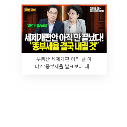
부동산 세제개편 아직 끝 아
냐? "종부세율 발표보다 내릴
것" 장기거주·양도세 전망 I 집
땅지성 I 김인만, 진미윤