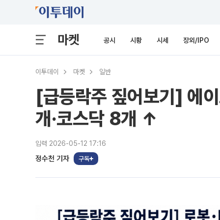
마켓
공시
시황
시세
장외/IPO
이투데이
마켓
일반
[급등락주 짚어보기] 에이
개·코스닥 8개 ↑
입력 2026-05-12 17:16
정수천 기자
구독