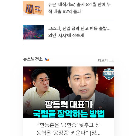
뉴온 ‘매직키드’, 출시 8개월 만에 누
적 매출 62억 돌파
코스피, 전일 급락 딛고 반등 출발…
외인 '사자'에 상승세
뉴스발전소
“한동훈은 ‘공한증’ 낮추고 장
동혁은 ‘공장증’ 키운다” [정치