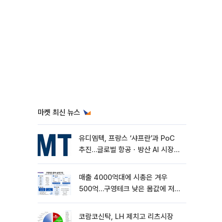
마켓 최신 뉴스
유디엠텍, 프랑스 ‘샤프란’과 PoC
추진…글로벌 항공ㆍ방산 AI 시장
공략
매출 4000억대에 시총은 겨우
500억…구영테크 낮은 몸값에 저가
승계 마무리
코람코신탁, LH 제치고 리츠시장