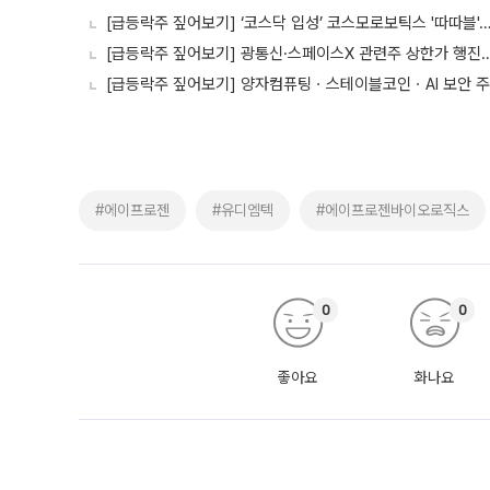
[급등락주 짚어보기] ‘코스닥 입성’ 코스모로보틱스 '따따블'
[급등락주 짚어보기] 광통신·스페이스X 관련주 상한가 행진…
[급등락주 짚어보기] 양자컴퓨팅ㆍ스테이블코인ㆍAI 보안 주
#에이프로젠
#유디엠텍
#에이프로젠바이오로직스
0
0
좋아요
화나요