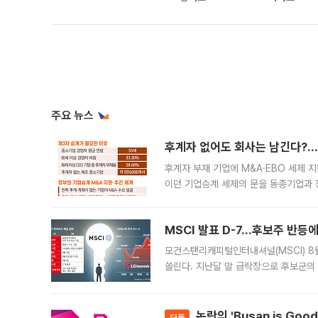
주요 뉴스
후계자 없어도 회사는 남긴다?…‘
후계자 부재 기업에 M&A·EBO 세제 
이던 기업승계 세제의 문을 동종기업과 
대신 M&A나 임직원 인수(EBO)를 통
늘
MSCI 발표 D-7…후보주 반등
모건스탠리캐피털인터내셔널(MSCI) 8
쏠린다. 지난달 말 급락장으로 후보군의
가능성과 지수 추종 자금 유입 기대가 
논란의 'Busan is Go
단독