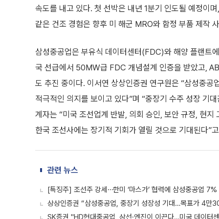
속도를 내고 있다. 첫 선박은 내년 1분기 인도될 예정이며,
같은 건조 경험은 향후 미 해군 MRO와 함정 부품 제작 
삼성중공업은 부유식 데이터센터(FDC)와 해양 플랜트에
국 선급에서 50MW급 FDC 개념설계 인증을 받았고, A
도 추진 중이다. 이서연 상상인증권 연구원은 “삼성중공업
적극적인 의지를 보이고 있다”며 “중장기 수주 성장 기대
계자는 “미국 조선업계 반발, 의회 승인, 보안 규정, 현
한국 조선사에는 장기적 기회가 열릴 것으로 기대된다”고
관련 뉴스
[특징주] 조선주 강세⋯한미 ‘마스가’ 협력에 삼성중공업 7
상상인증권 “삼성중공업, 중장기 성장성 기대…목표가 4만3
SK증권 "HD현대중공업, 상선·엔진이 이끈다…미국 데이터센