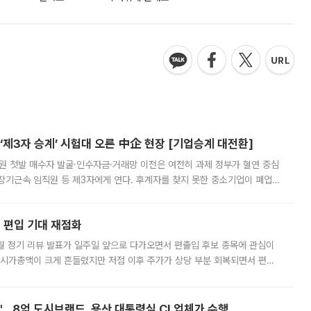
제3자 승계’ 시험대 오른 中企 현장 [기업승계 대전환]
지원 첫발 매수자 발굴·인수자금·거래망 이전은 여전히 과제 정부가 혈연 중심
장기근속 임직원 등 제3자에게 연다. 후계자를 찾지 못한 중소기업이 폐업
해 기술과 일자리를 남기도록 하겠다는 취지다. 다만 세금 감면만으로 거래를
에 편입 기대 재점화
월 정기 리뷰 발표가 일주일 앞으로 다가오면서 편출입 후보 종목에 관심이
 시가총액이 크게 흔들렸지만 저점 이후 주가가 상당 부분 회복되면서 편입
다시 부각되고 있다. 7일 금융투자업계에 따르면 MSCI는 한국시간으로 오는
od'…8억 도시브랜드, 용산 대통령실 CI 업체가 수행