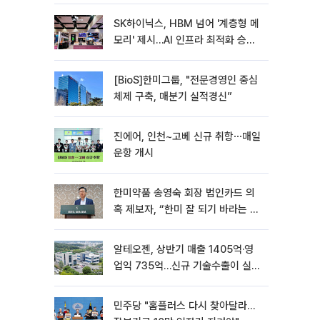
SK하이닉스, HBM 넘어 '계층형 메
모리' 제시…AI 인프라 최적화 승부
수
[BioS]한미그룹, "전문경영인 중심
체제 구축, 매분기 실적경신”
진에어, 인천~고베 신규 취항⋯매일
운항 개시
한미약품 송영숙 회장 법인카드 의
혹 제보자, “한미 잘 되기 바라는 마
음”
알테오젠, 상반기 매출 1405억·영
업익 735억…신규 기술수출이 실적
견인
민주당 "홈플러스 다시 찾아달라…