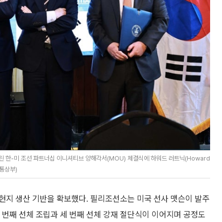
린 한-미 조선 파트너십 이니셔티브 양해각서(MOU) 체결식에 하워드 러트닉(Howard
업통상부)
현지 생산 기반을 확보했다. 필리조선소는 미국 선사 맷슨이 발주
두 번째 선체 조립과 세 번째 선체 강재 절단식이 이어지며 공정도