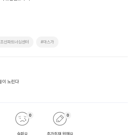
미조선파트너십센터
#마스가
싹쓸이 노린다
0
0
슬퍼요
추가취재 원해요