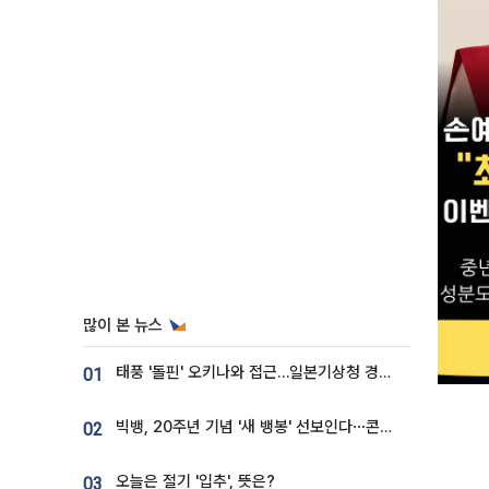
많이 본 뉴스
태풍 '돌핀' 오키나와 접근…일본기상청 경로 업데이트
01
빅뱅, 20주년 기념 '새 뱅봉' 선보인다⋯콘서트 앞두고 팝업 개최
02
오늘은 절기 '입추', 뜻은?
03