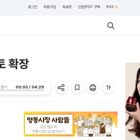
로그인
회원가입
속보창
신문/PDF 구독
RSS
토 확장
00:00 / 04:29
 듣기