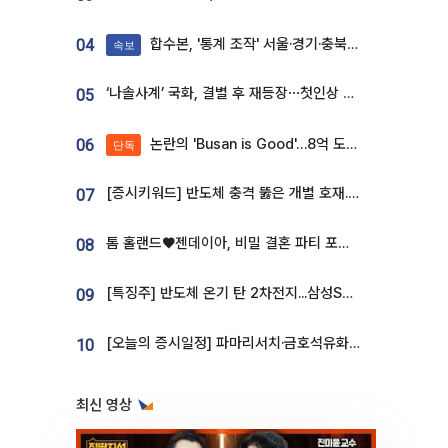
합수본, '통계 조작' 서울·경기·충북 선관위 등 추가 압수수색
04
속보
‘나솔사계’ 국화, 결별 후 재등장⋯첫인상 투표 휩쓸고 ‘인기녀’ 등극
05
논란의 'Busan is Good'…8억 도시브랜드, 용산 대통령실 CI 업체가 수행
06
단독
[증시키워드] 반도체 충격 뚫은 개별 호재...포스코퓨처엠·에코프로·한화솔루션 '눈길'
07
톰 홀랜드♥젠데이아, 비밀 결혼 파티 포착⋯호텔 대관비만 9억
08
[특징주] 반도체 온기 탄 2차전지...삼성SDI, 장 초반 7% 넘게 껑충
09
[오늘의 증시일정] 파마리서치·금호석유화학·코오롱인더·상상인증권 등
10
최신 영상