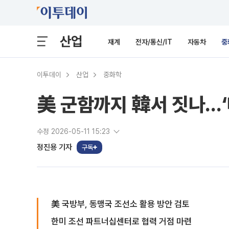
산업
재계
전자/통신/IT
자동차
중
이투데이
산업
중화학
美 군함까지 韓서 짓나…‘
수정 2026-05-11 15:23
정진용 기자
구독
美 국방부, 동맹국 조선소 활용 방안 검토
한미 조선 파트너십센터로 협력 거점 마련