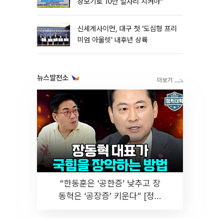
장보기로 10만 일자리 지켜야"
신세계사이먼, 대구 첫 '도심형 프리
미엄 아울렛' 내후년 상륙
뉴스발전소
“한동훈은 ‘공한증’ 낮추고 장
동혁은 ‘공장증’ 키운다” [정치
대학]