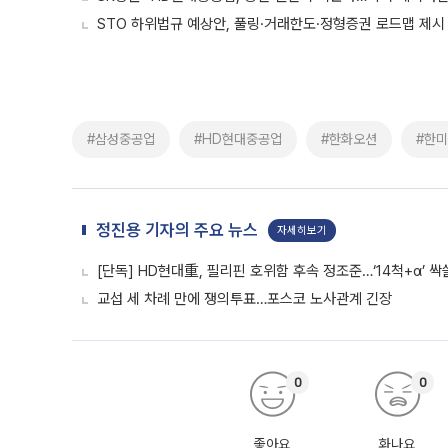
STO 하위법규 예상안, 풀링·거래한도·정형증권 로드맵 제시
#삼성중공업
#HD현대중공업
#한화오션
#한
정진용 기자의 주요 뉴스
자세히보기
[단독] HD현대重, 필리핀 호위함 후속 정조준…‘14척+α’ 
교섭 세 차례 만에 쟁의투표…포스코 노사관계 긴장
0
0
좋아요
화나요