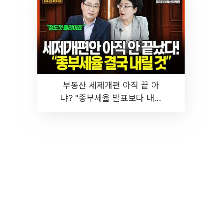
부동산 세제개편 아직 끝 아
냐? "종부세율 발표보다 내릴
것" 장기거주·양도세 전망 I 집
땅지성 I 김인만, 진미윤