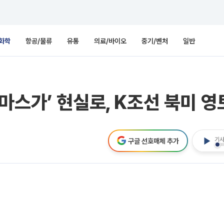
화학
항공/물류
유통
의료/바이오
중기/벤처
일반
마스가’ 현실로, K조선 북미 영
기사
구글 선호매체 추가