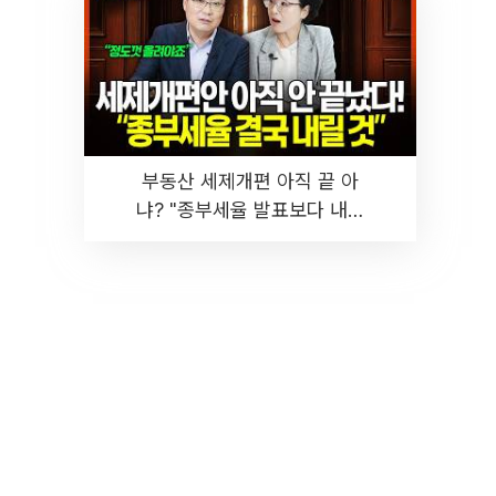
부동산 세제개편 아직 끝 아
냐? "종부세율 발표보다 내릴
것" 장기거주·양도세 전망 I 집
땅지성 I 김인만, 진미윤