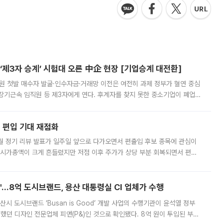
제3자 승계’ 시험대 오른 中企 현장 [기업승계 대전환]
지원 첫발 매수자 발굴·인수자금·거래망 이전은 여전히 과제 정부가 혈연 중심
장기근속 임직원 등 제3자에게 연다. 후계자를 찾지 못한 중소기업이 폐업
해 기술과 일자리를 남기도록 하겠다는 취지다. 다만 세금 감면만으로 거래를
에 편입 기대 재점화
월 정기 리뷰 발표가 일주일 앞으로 다가오면서 편출입 후보 종목에 관심이
 시가총액이 크게 흔들렸지만 저점 이후 주가가 상당 부분 회복되면서 편입
다시 부각되고 있다. 7일 금융투자업계에 따르면 MSCI는 한국시간으로 오는
od'…8억 도시브랜드, 용산 대통령실 CI 업체가 수행
시 도시브랜드 ‘Busan is Good’ 개발 사업의 수행기관이 윤석열 정부
여했던 디자인 전문업체 피앤(P&)인 것으로 확인됐다. 8억 원이 투입된 부산