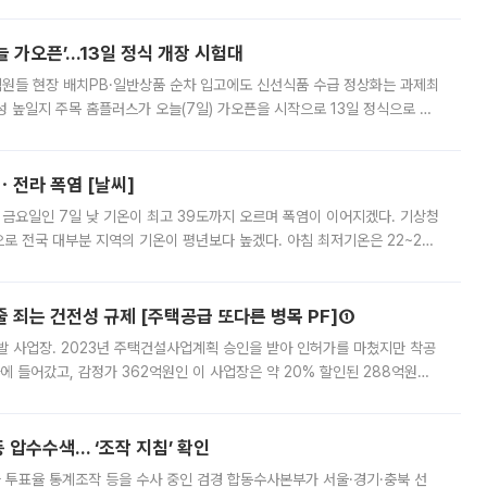
 부족과 디자인 정체성 논란에 휩싸였던 만큼, 사업 선정 과정과 결과물에
 가오픈’...13일 정식 개장 시험대
.직원들 현장 배치PB·일반상품 순차 입고에도 신선식품 수급 정상화는 과제최
 높일지 주목 홈플러스가 오늘(7일) 가오픈을 시작으로 13일 정식으로 재
직원들이 현장 배치되고, PB 상품과 함께 일반 상품 납품도 순차적으로 진행
ㆍ전라 폭염 [날씨]
 금요일인 7일 낮 기온이 최고 39도까지 오르며 폭염이 이어지겠다. 기상청
로 전국 대부분 지역의 기온이 평년보다 높겠다. 아침 최저기온은 22~27
 대부분 지역에 폭염특보가 발효된 가운데 최고체감온도는 35도 안팎까지 올라
줄 죄는 건전성 규제 [주택공급 또다른 병목 PF]①
발 사업장. 2023년 주택건설사업계획 승인을 받아 인허가를 마쳤지만 착공
에 들어갔고, 감정가 362억원인 이 사업장은 약 20% 할인된 288억원에
 현재는 4차 공매를 위한 조건 협의가 진행 중이다. 수도권의 주요 주거 배
 압수수색… ‘조작 지침’ 확인
와 투표율 통계조작 등을 수사 중인 검경 합동수사본부가 서울·경기·충북 선