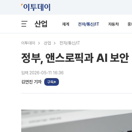
산업
재계
전자/통신/IT
자동차
중
이투데이
산업
전자/통신/IT
정부, 앤스로픽과 AI 보안
입력 2026-05-11 16:36
김연진 기자
구독