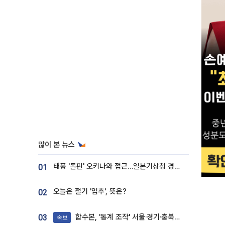
많이 본 뉴스
태풍 '돌핀' 오키나와 접근…일본기상청 경로 업데이트
01
오늘은 절기 '입추', 뜻은?
02
합수본, '통계 조작' 서울·경기·충북 선관위 등 추가 압수수색
03
속보