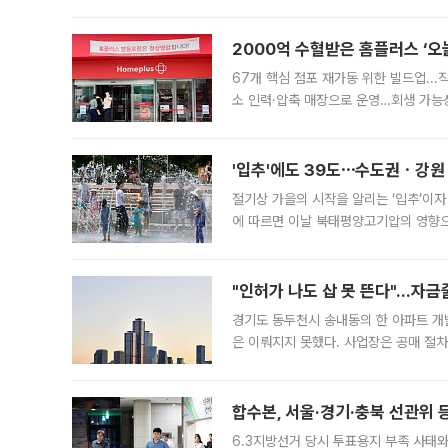
도시브랜드 사업이 공개 이후 시민 공감
2000억 수혈받은 홈플러스 ‘오늘
67개 핵심 점포 재가동 위한 빌드업..
소 인력·압축 매장으로 운영…회생 가능성
영업을 시작한다. 핵심 점포 67개에는 
'입추'에도 39도⋯수도권ㆍ강원
절기상 가을의 시작을 알리는 ‘입추’이자
에 따르면 이날 북태평양고기압의 영향으
도, 낮 최고기온은 31~39도로, 전국
"인허가 나도 삽 못 뜬다"…자금
경기도 동두천시 송내동의 한 아파트 개
은 이뤄지지 못했다. 사업장은 공매 절차
3차 공매까지 진행됐으나 모두 유찰됐다.
후
합수본, 서울·경기·충북 선관위 등
6.3지방선거 당시 투표용지 부족 사태