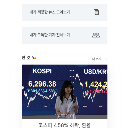
내가 저장한 뉴스 모아보기
내가 구독한 기자 전체보기
한 컷
코스피 4.58% 하락, 환율