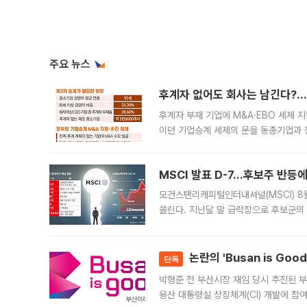
주요 뉴스
후계자 없어도 회사는 남긴다?…‘
후계자 부재 기업에 M&A·EBO 세제 
이던 기업승계 세제의 문을 동종기업과 
대신 M&A나 임직원 인수(EBO)를 통
늘
MSCI 발표 D-7…후보주 반등
모건스탠리캐피털인터내셔널(MSCI) 8
쏠린다. 지난달 말 급락장으로 후보군의
가능성과 지수 추종 자금 유입 기대가 
논란의 'Busan is Go
단독
박형준 전 부산시장 재임 당시 추진된 부산
용산 대통령실 상징체계(CI) 개발에 참