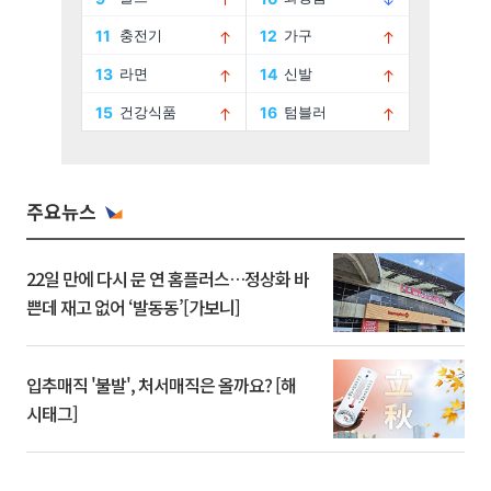
주요뉴스
22일 만에 다시 문 연 홈플러스…정상화 바
쁜데 재고 없어 ‘발동동’[가보니]
입추매직 '불발', 처서매직은 올까요? [해
시태그]