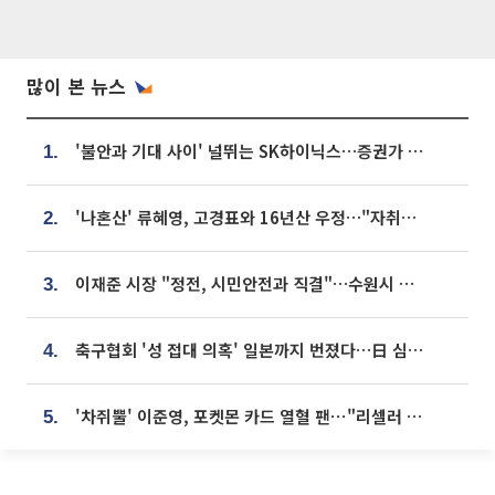
많이 본 뉴스
'불안과 기대 사이' 널뛰는 SK하이닉스…증권가 "HBM4·LTA 기반 펀터멘털 견고"
1.
'나혼산' 류혜영, 고경표와 16년산 우정…"자취방서 부모님과 마주쳐"
2.
이재준 시장 "정전, 시민안전과 직결"…수원시 비상대응체계 가동
3.
축구협회 '성 접대 의혹' 일본까지 번졌다…日 심판 실명 공개
4.
'차쥐뿔' 이준영, 포켓몬 카드 열혈 팬⋯"리셀러 처단할 것"
5.