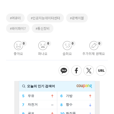
#머큐리
#인공지능데이터센터
#광케이블
#와이파이7
#통신장비
0
0
0
0
좋아요
화나요
슬퍼요
추가취재 원해요