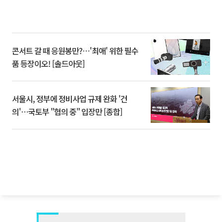
콘서트 갈 때 응원봉만?⋯'최애' 위한 필수
품 등장이오! [솔드아웃]
서울시, 정부에 정비사업 규제 완화 '건
의'⋯국토부 "협의 중" 입장만 [종합]