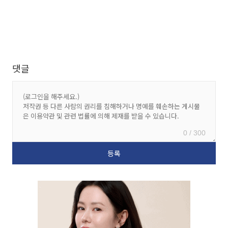
댓글
0 / 300