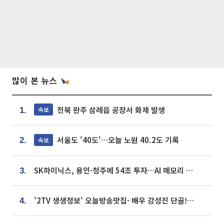
많이 본 뉴스
전북 완주 삼례읍 공장서 화재 발생
속보
1.
서울도 '40도'…오늘 노원 40.2도 기록
속보
2.
SK하이닉스, 용인·청주에 54조 투자…AI 메모리 생산기지 키운다
3.
'2TV 생생정보' 오늘방송맛집- 배우 강성진 단골! 쌀국수ㆍ푸팟퐁 커리 맛집 '블○○○'
4.