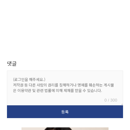
댓글
0 / 300