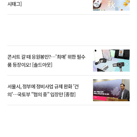
시태그]
콘서트 갈 때 응원봉만?⋯'최애' 위한 필수
품 등장이오! [솔드아웃]
서울시, 정부에 정비사업 규제 완화 '건
의'⋯국토부 "협의 중" 입장만 [종합]