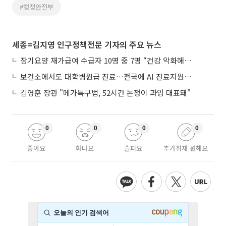
#행정안전부
세종=김지영 인구정책전문 기자의 주요 뉴스
장기요양 재가급여 수급자 10명 중 7명 “건강 악화해도 집에서”
보건소에서도 대학병원급 진료…전국에 AI 진료지원도구 보급
김영훈 장관 "메가특구법, 52시간 논쟁이 과잉 대표돼"
0
0
0
0
좋아요
화나요
슬퍼요
추가취재 원해요