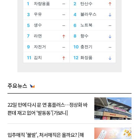
주요뉴스
22일 만에 다시 문 연 홈플러스…정상화 바
쁜데 재고 없어 ‘발동동’[가보니]
입추매직 '불발', 처서매직은 올까요? [해