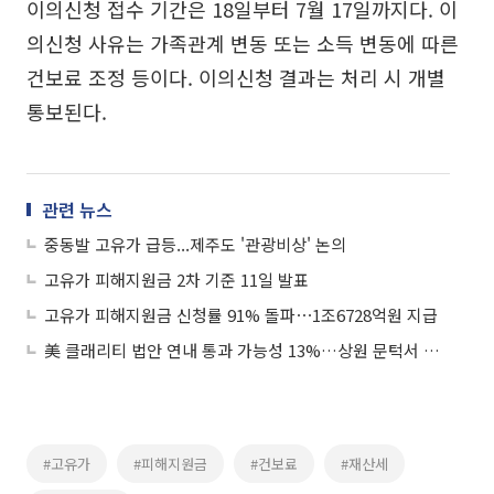
이의신청 접수 기간은 18일부터 7월 17일까지다. 이
의신청 사유는 가족관계 변동 또는 소득 변동에 따른
건보료 조정 등이다. 이의신청 결과는 처리 시 개별
통보된다.
관련 뉴스
중동발 고유가 급등...제주도 '관광비상' 논의
고유가 피해지원금 2차 기준 11일 발표
고유가 피해지원금 신청률 91% 돌파⋯1조6728억원 지급
美 클래리티 법안 연내 통과 가능성 13%…상원 문턱서 제동
#고유가
#피해지원금
#건보료
#재산세