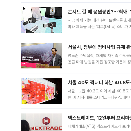
콘서트 갈 때 응원봉만?⋯'최애'
지금 화제 되는 패션·뷰티 트렌드를 소개
따라 제품을 사는 '디토(Ditto) 소비
어디일까요? 아이돌 콘서트 시작을 기다
서울시, 정부에 정비사업 규제 완화
명노준 주택실장, 재개발·재건축 주택공
공급 확대 방침을 거듭 강조한 가운데 정
면 반박하고 나섰다. 명노준 서울시 주택
서울 40도 찍더니 하남 40.8도
서울ㆍ노원 40.2도 이어 하남 40.8도
안 비 시작·내륙 소나기…무더위·열대야 
에서도 40도를 웃도는 기온이 관측됐다
의 극심한
넥스트레이드, 12일부터 프리마
대체거래소(ATS) 넥스트레이드가 프리