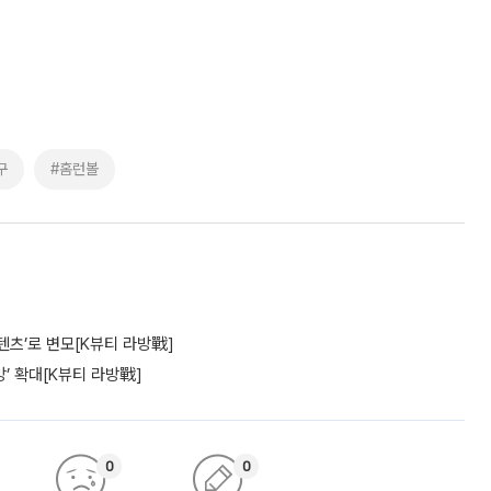
구
#홈런볼
텐츠’로 변모[K뷰티 라방戰]
’ 확대[K뷰티 라방戰]
0
0