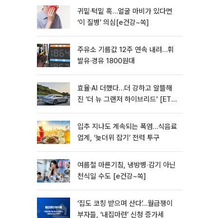
귀밑·턱밑 혹…얼굴 마비가 있다면
‘이 질병’ 의심[e건강~쏙]
주유소 기름값 12주 연속 내려…휘
발유·경유 1800원대
효율·AI 더했다…더 강하고 알뜰해
진 ‘더 뉴 그랜저 하이브리드’ [ET의
모빌리티]
입추 지나도 계속되는 폭염…식음료
업계, ‘늦더위 잡기’ 전력 투구
여름철 마른기침, 냉방병‧감기 아닌
천식일 수도 [e건강~쏙]
‘집도 코칭 받으며 산다’…월급쟁이
부자들, ‘내집마련’ 신청 증가세