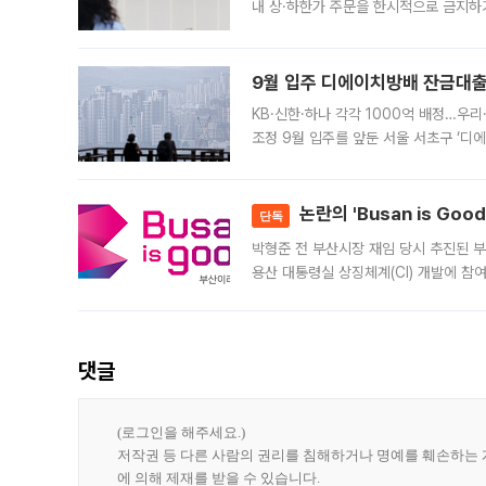
내 상·하한가 주문을 한시적으로 금지하
가 체결 사례와 관련해 설명자료를 내고
9월 입주 디에이치방배 잔금대출
KB·신한·하나 각각 1000억 배정…우
조정 9월 입주를 앞둔 서울 서초구 ‘디
은행과 NH농협은행도 대출 취급을 검토
민은행
논란의 'Busan is Go
단독
박형준 전 부산시장 재임 당시 추진된 부산
용산 대통령실 상징체계(CI) 개발에 참
도시브랜드 사업이 공개 이후 시민 공감
댓글