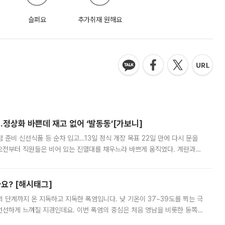
슬퍼요
추가취재 원해요
…정상화 바쁜데 재고 없어 ‘발동동’[가보니]
준비 신선식품 등 순차 입고…13일 정식 개장 목표 22일 만에 다시 문을
오전부터 직원들은 비어 있는 진열대를 채우느라 바쁘게 움직였다. 계란과
리를 잡기 시작했지만, 매장 곳곳엔 여전히 텅 빈 매대가 먼저 눈에 들어왔
까요? [해시태그]
’의 단계까지 온 지독하고 지독한 폭염입니다. 낮 기온이 37~39도를 찍는 극
 선선하게 느껴질 지경인데요. 이번 폭염의 중심은 처음 영남을 비롯한 동쪽
 북서풍이 산맥을 넘어 영남 쪽으로 내려오면서 뜨겁고 건조해졌는데요.