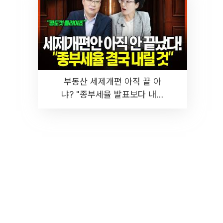
부동산 세제개편 아직 끝 아
냐? "종부세율 발표보다 내릴
것" 장기거주·양도세 전망 I 집
땅지성 I 김인만, 진미윤