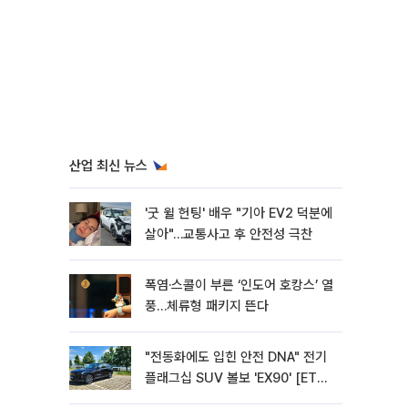
산업 최신 뉴스
'굿 윌 헌팅' 배우 "기아 EV2 덕분에
살아"…교통사고 후 안전성 극찬
폭염·스콜이 부른 ‘인도어 호캉스’ 열
풍…체류형 패키지 뜬다
"전동화에도 입힌 안전 DNA" 전기
플래그십 SUV 볼보 'EX90' [ET의
모빌리티]