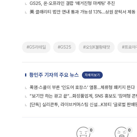
GS25, 온·오프라인 결합 ‘매거진형 마케팅’ 추진
美 클래리티 법안 연내 통과 가능성 13%…상원 문턱서 제동
#GS리테일
#GS25
#오잉K불황태맛
#프로야
황민주 기자의 주요 뉴스
자세히보기
폭염·스콜이 부른 ‘인도어 호캉스’ 열풍…체류형 패키지 뜬다
“보기만 하는 광고 끝“…화장품업계, SNS 홍보도 ‘참여형 콘
[단독] 실리콘투, 라이브커머스팀 신설…K뷰티 ‘글로벌 판매망
0
0