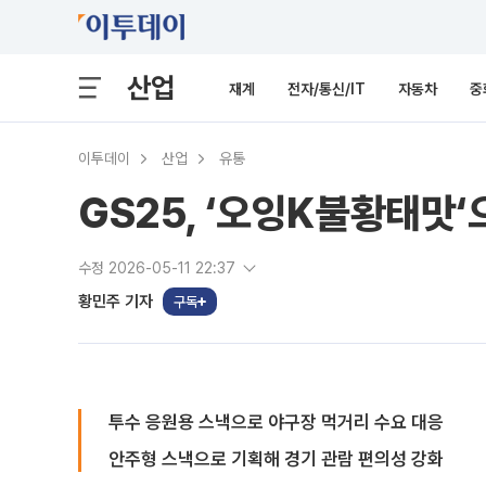
산업
재계
전자/통신/IT
자동차
중
이투데이
산업
유통
GS25, ‘오잉K불황태맛
수정 2026-05-11 22:37
황민주 기자
구독
투수 응원용 스낵으로 야구장 먹거리 수요 대응
안주형 스낵으로 기획해 경기 관람 편의성 강화