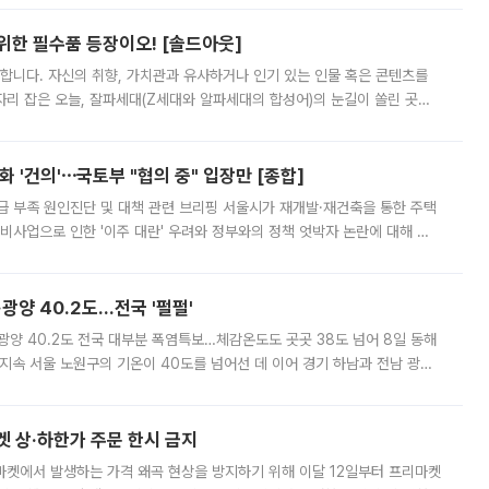
 위한 필수품 등장이오! [솔드아웃]
합니다. 자신의 취향, 가치관과 유사하거나 인기 있는 인물 혹은 콘텐츠를
'가 자리 잡은 오늘, 잘파세대(Z세대와 알파세대의 합성어)의 눈길이 쏠린 곳은
리는 공연장. 응원봉만큼이나 눈에 띄는 게 있습니다. 공연이 시작되기
 '건의'⋯국토부 "협의 중" 입장만 [종합]
급 부족 원인진단 및 대책 관련 브리핑 서울시가 재개발·재건축을 통한 주택
비사업으로 인한 '이주 대란' 우려와 정부와의 정책 엇박자 논란에 대해 정
실장은 2031년까지 31만 가구 착공 목표에 차질이 없다는 입장이나,
·광양 40.2도…전국 '펄펄'
·광양 40.2도 전국 대부분 폭염특보…체감온도도 곳곳 38도 넘어 8일 동해
지속 서울 노원구의 기온이 40도를 넘어선 데 이어 경기 하남과 전남 광양
. 전국 대부분 지역에 폭염특보가 내려진 가운데 곳곳에서 39~40도 안팎
켓 상·하한가 주문 한시 금지
마켓에서 발생하는 가격 왜곡 현상을 방지하기 위해 이달 12일부터 프리마켓