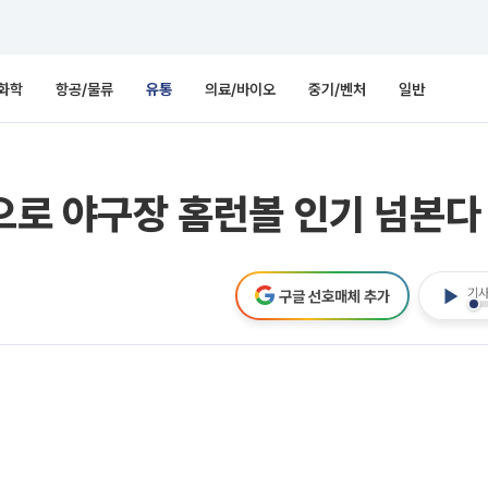
화학
항공/물류
유통
의료/바이오
중기/벤처
일반
‘으로 야구장 홈런볼 인기 넘본다
기사
구글 선호매체 추가