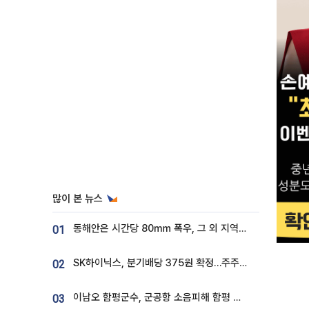
많이 본 뉴스
동해안은 시간당 80㎜ 폭우, 그 외 지역은 폭염…‘극과 극 날씨’
01
SK하이닉스, 분기배당 375원 확정…주주환원책 9월로 앞당겨 발표
02
이남오 함평군수, 군공항 소음피해 함평 보상 요구
03