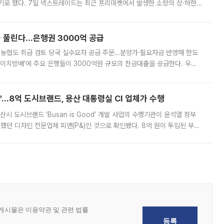
기로 했다. 7일 넥스트레이드는 최근 프리마켓에서 발생한 소량의 상·하한
, 주문 오류로 인한 가격 급등락을 최소화하기 위한 비상 대응방안을 발표
 풀린다…은행권 3000억 공급
리·농협도 취급 검토 당국 실수요자 공급 주문…분양가·필요자금 반영해 한도
에이치방배’에 주요 은행들이 3000억원 규모의 잔금대출을 공급한다. 우리
하고 있어 향후 공급 규모가 늘어날 전망이다. 7일 금융권에 따르면 KB국
od'…8억 도시브랜드, 용산 대통령실 CI 업체가 수행
시 도시브랜드 ‘Busan is Good’ 개발 사업의 수행기관이 윤석열 정부
여했던 디자인 전문업체 피앤(P&)인 것으로 확인됐다. 8억 원이 투입된 부산
 부족과 디자인 정체성 논란에 휩싸였던 만큼, 사업 선정 과정과 결과물에