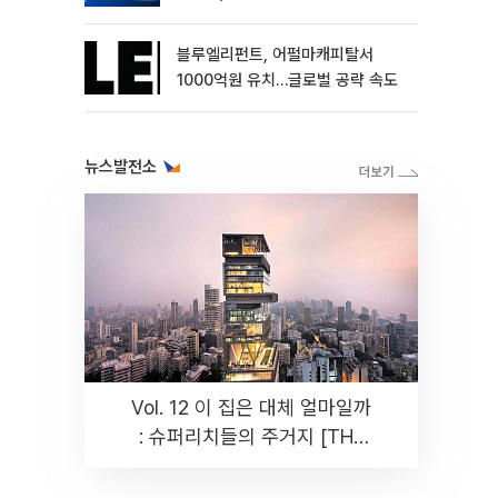
블루엘리펀트, 어펄마캐피탈서
1000억원 유치…글로벌 공략 속도
뉴스발전소
Vol. 12 이 집은 대체 얼마일까
: 슈퍼리치들의 주거지 [THE
RARE]