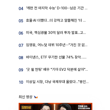
'개편 전 마지막 수능' D-100⋯남은 기간 성적 올릴 전략은
04
효율·AI 더했다…더 강하고 알뜰해진 ‘더 뉴 그랜저 하이브리드’ [ET의 모빌리티]
05
미국, 핵심광물 30억 달러 투자 발표...고려아연 대미투자 언급
06
임영웅, 어느덧 데뷔 10주년⋯"가진 것 없던 시절, 내 앞엔 20명의 팬뿐"
07
바이낸스, ETF 무기한 선물 74% 장악…한국 레버리지 ETF 거래 급증 [e가상자산]
08
'굿 윌 헌팅' 배우 "기아 EV2 덕분에 살아"…교통사고 후 안전성 극찬
09
이상일 시장, 다낭 국제무대 올랐다…"용인, 세계 최대 반도체 도시 된다"
10
최신 영상